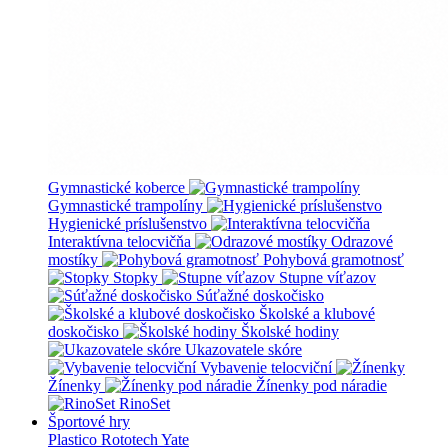
Gymnastické koberce
Gymnastické trampolíny
Hygienické príslušenstvo
Interaktívna telocvičňa
Odrazové
mostíky
Pohybová gramotnosť
Stopky
Stupne víťazov
Súťažné doskočisko
Školské a klubové
doskočisko
Školské hodiny
Ukazovatele skóre
Vybavenie telocviční
Žínenky
Žínenky pod náradie
RinoSet
Športové hry
Plastico Rototech
Yate