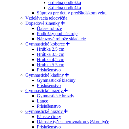
6-dielna podložka
8-dielna podložka
Súprava pre deti v predškolskom veku
Vzdelávacia telocvičňa
Dopadové žinenky
Ďalšie rohože
Podložky pod nástroje
Nárazové rohože skladacie
Gymnastické koberce
Hrúbka 2,5 cm
Hrúbka 3,5 cm
Hrúbka 4,5 cm
Hrúbka 5,5 cm
Príslušenstvo
Gymnastické kladiny
Gymnastické kladiny
Príslušenstvo
Gymnastické hrazdy
Gymnastické hrazdy
Lance
Príslušenstvo
Gymnastické hrazdy
Pánske činky
Dámske tyče s nerovnakou výškou tyče
Príslušenstvo