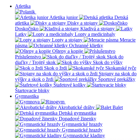
Atletika
Atletika junior
Detská
atletika
Disky a stojany
Doskočisko
Kladivá a stojany
Latky
Lopty a medicinbaly
Lopty a stojany
Meracie
pásma
Ochranné klietky
Oštepy a kopije
Príslušenstvo
Skok do
diaľky / Trojitý skok
Skok do výšky
Skok o žrdi
Skokanské tyče
Stojany na skok do
výšky a skok o žrdi
Športové prekážky
Štafetové kolíky
Štartovacie bloky
Gymnastika
Akrobatické dráhy
Balet
Detská gymnastika
Dopadové žinenky
Gymnastické hrazdy
Gymnastické hrazdy
Gymnastické kladiny