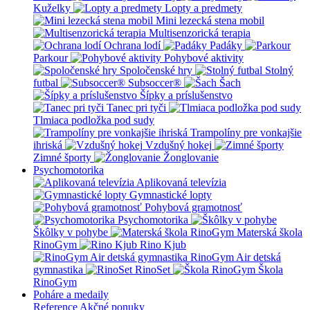
Kuželky
Lopty a predmety
Mini lezecká stena mobil
Multisenzorická terapia
Ochrana lodí
Padáky
Parkour
Pohybové aktivity
Spoločenské hry
Stolný
futbal
Subsoccer®
Šach
Šípky a príslušenstvo
Tanec pri tyči
Tlmiaca podložka pod sudy
Trampolíny pre vonkajšie
ihriská
Vzdušný hokej
Zimné športy
Žonglovanie
Psychomotorika
Aplikovaná televízia
Gymnastické lopty
Pohybová gramotnosť
Psychomotorika
Škôlky v pohybe
Materská škola
RinoGym
Rino Kjub
RinoGym Air detská
gymnastika
RinoSet
Škola
RinoGym
Poháre a medaily
Reference
Akčné ponuky