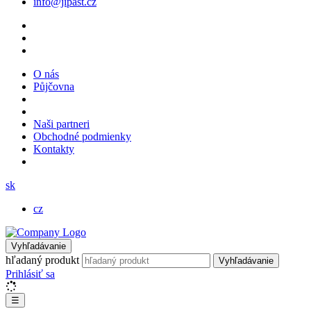
info@jipast.cz
O nás
Půjčovna
Naši partneri
Obchodné podmienky
Kontakty
sk
cz
Vyhľadávanie
hľadaný produkt
Vyhľadávanie
Prihlásiť sa
☰