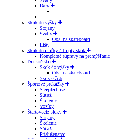
Svahy
Bary
Skok do výšky
Stojany
Svahy
Obal na skateboard
Lišty
Skok do diaľky / Trojitý skok
Kompletné súpravy na premýšľanie
Doskočisko
Skok do výšky
Obal na skateboard
Skok o žrdi
Športové prekážky
Steeplechase
Súťaž
Školenie
Vozíky
Štartovacie bloky
Stojany
Školenie
Súťaž
Príslušenstvo