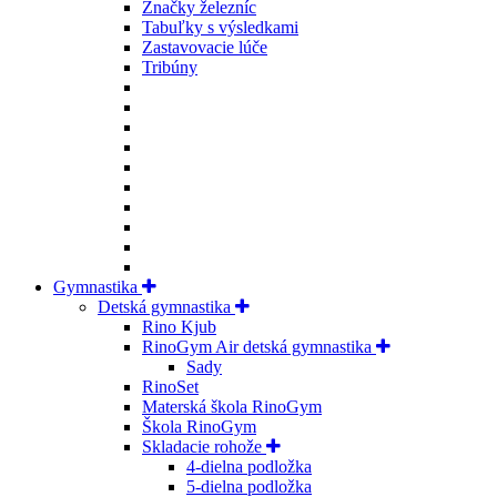
Značky železníc
Tabuľky s výsledkami
Zastavovacie lúče
Tribúny
Gymnastika
Detská gymnastika
Rino Kjub
RinoGym Air detská gymnastika
Sady
RinoSet
Materská škola RinoGym
Škola RinoGym
Skladacie rohože
4-dielna podložka
5-dielna podložka