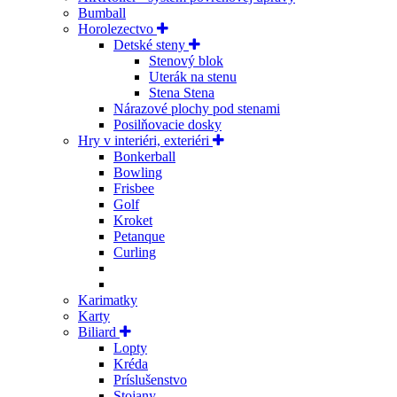
Bumball
Horolezectvo
Detské steny
Stenový blok
Uterák na stenu
Stena Stena
Nárazové plochy pod stenami
Posilňovacie dosky
Hry v interiéri, exteriéri
Bonkerball
Bowling
Frisbee
Golf
Kroket
Petanque
Curling
Karimatky
Karty
Biliard
Lopty
Kréda
Príslušenstvo
Stojany