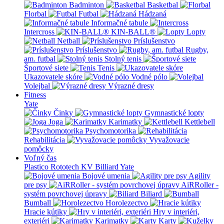
Badminton
Basketbal
Florbal
Futbal
Hádzaná
Informačné tabule
Intercross
KIN-BALL®
Lopty
Netball
Príslušenstvo
Príslušenstvo
Rugby,
am. futbal
Stolný tenis
Športové siete
Tenis
Ukazovatele skóre
Vodné pólo
Volejbal
Výrazné dresy
Fitness
Yate
Činky
Gymnastické lopty
Joga
Karimatky
Kettlebell
Psychomotorika
Rehabilitácia
Vyvažovacie
pomôcky
Voľný čas
Plastico Rototech
KV Billiard
Yate
Bojové umenia
Agility
pre psy
AiRRoller -
systém povrchovej úpravy
Biliard
Bumball
Horolezectvo
Hracie kútiky
Hry v interiéri,
exteriéri
Karimatky
Karty