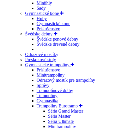
Miniihly
Sady
Gymnastické kone
Huby
Gymnastické kone
Príslušenstvo
Švédske debny
Švédske penové debny
Švédske drevené debny
Odrazové mostíky
Preskokové stoly
Gymnastické trampolíny
Príslušenstvo
Minitrampolíny
Odrazový mostík pre trampolíny
Správy
Trampolínové dráhy
Trampolíny
Gymnastika
Trampolíny Eurotramp
Séria Grand Master
Séria Master
Séria Ultimate
Minitrampolíny