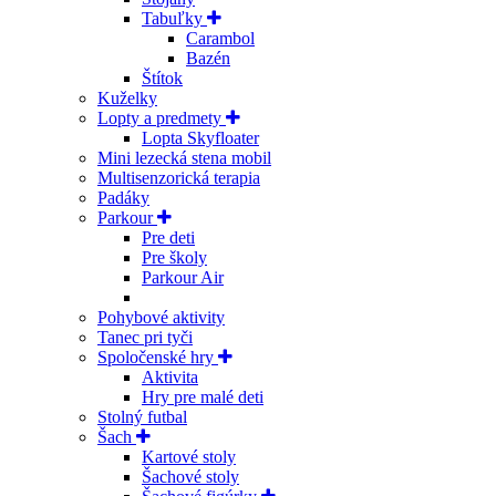
Tabuľky
Carambol
Bazén
Štítok
Kuželky
Lopty a predmety
Lopta Skyfloater
Mini lezecká stena mobil
Multisenzorická terapia
Padáky
Parkour
Pre deti
Pre školy
Parkour Air
Pohybové aktivity
Tanec pri tyči
Spoločenské hry
Aktivita
Hry pre malé deti
Stolný futbal
Šach
Kartové stoly
Šachové stoly