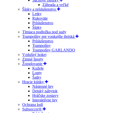
Šachové figúrky
Záhrada a veľké
Šípky a príslušenstvo
Letky
Rukoväte
Príslušenstvo
Šípky
Tlmiaca podložka pod sudy
Trampolíny pre vonkajšie ihriská
Príslušenstvo
Trampolíny
Trampolíny GARLANDO
Vzdušný hokej
Zimné športy
Žonglovanie
Kužele
Lopty
Šatky
Hracie kútiky
Nástenné hry
Detský nábytok
Hráčske zostavy
Interaktívne hry
Ochrana lodí
Subsoccer®