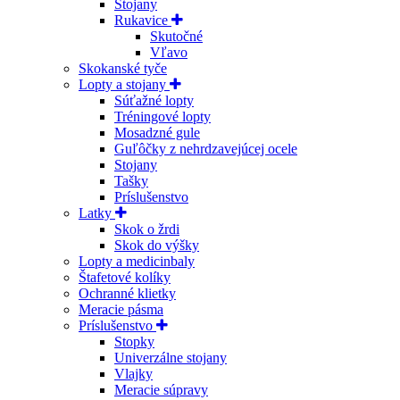
Stojany
Rukavice
Skutočné
Vľavo
Skokanské tyče
Lopty a stojany
Súťažné lopty
Tréningové lopty
Mosadzné gule
Guľôčky z nehrdzavejúcej ocele
Stojany
Tašky
Príslušenstvo
Latky
Skok o žrdi
Skok do výšky
Lopty a medicinbaly
Štafetové kolíky
Ochranné klietky
Meracie pásma
Príslušenstvo
Stopky
Univerzálne stojany
Vlajky
Meracie súpravy