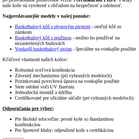
naše koše sú vyrobené s ohľadom na bezpečnosť a odolnosť.
Najpredávanejšie modely v našej ponuke:
Basketbalový kôš s plynovým piestom
- otočný kôš so
zámkom
Basketbalový kôš s pružinou
- možno ho používať na
nezastrešených budovách
Vonkajší basketbalový stojan
- špeciálne na vonkajšie použitie
Kľúčové vlastnosti našich košov:
Robustná oceľová konštrukcia
Závesný mechanizmus (pri vybraných modeloch)
Pozinkovaná povrchová úprava na vonkajšie použitie
Siete odolné voči UV žiareniu
Jednoduchá montáž a údržba
Certifikované pre oficiálne súťaže (pri vybraných modeloch)
Odporúčania pre výber:
Pre školské telocvične: pevné koše so štandardnou
konštrukciou
Pre športové kluby: odpružené koše s certifikáciou