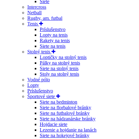
Siete
Intercross
Netball
Rugby, am. futbal
Tenis
Príslušenstvo
Lopty na tenis
Rakety na tenis
Siete na tenis
Stolný tenis
Loptičky na stolný tenis
Pálky na stolný tenis
Siete na stolný tenis
Stoly na stolný tenis
Vodné pólo
Lopty
Príslušenstvo
Športové siete
Siete na bedminton
Siete na florbalové bránky
Siete na futbalové bránky
Siete na hádzanárske bránky
Hojdacie siete
Lezenie a hojdanie na lanách
Siete na hokejové bránky