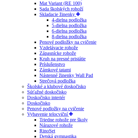
Mat Variant (RE 100)
Sada školských rohoží
Skladacie žinenky
4-dielna podložka
5-dielna podložka
6-dielna podložka
8-dielna podložka
Penové podložky na cvičenie
Vzdelávacie rohože
Zápasnícke rohože
Kruh na presné pristátie
Príslušenstvo
Zámkové tatami
Nástenné žinenky Wall Pad
Strečová podložka
Školské a klubové doskočisko
Súťažné doskočisko
Doskočisko interiér
Doskočisko
Penové podložky na cvičenie
Vybavenie telocviční
Triedne rohože pre školy
Nárazové rohože
RinoSet
Detská gymnastika