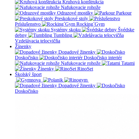
Kruhová konštrukcia
Nafukovacie rohože
Odrazové mostíky
Parkour
Preskokové stoly
Príslušenstvo
Rocking´Gym
Systémy skoku
Švédske
debny
Tumbling
Vzdelávacia telocvičňa
Žínenky
Dopadové žinenky
Doskočisko
Doskočisko interiér
Nafukovacie rohože
Tatami
Žínenky
RinoSet
Školský šport
Dopadové žinenky
Doskočisko