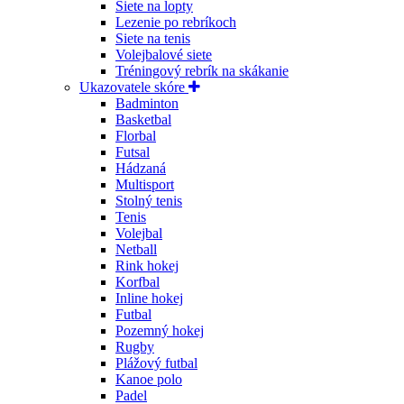
Siete na lopty
Lezenie po rebríkoch
Siete na tenis
Volejbalové siete
Tréningový rebrík na skákanie
Ukazovatele skóre
Badminton
Basketbal
Florbal
Futsal
Hádzaná
Multisport
Stolný tenis
Tenis
Volejbal
Netball
Rink hokej
Korfbal
Inline hokej
Futbal
Pozemný hokej
Rugby
Plážový futbal
Kanoe polo
Padel