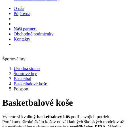
O nás
Půjčovna
Naši partneri
Obchodné podmienky
Kontakty
Športové hry
Úvodná strana
Športové hry
Basketbal
Basketbalové koše
Polsport
Basketbalové koše
Vyberte si kvalitný
basketbalový kôš
podľa svojich potrieb.
Ponúkame širokú škálu košov od základných školských modelov až
po profesionálne polstrované verzie s
certifikáciou FIBA
. Všetky