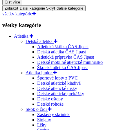
Číst více
Zobraziť Ďalší kategórie
Skryť ďalšie kategórie
všetky kategórie
všetky kategórie
Atletika
Detská atletika
Atletická škôlka ČAS Jipast
Detská atletika ČAS Jipast
Atletická prípravka ČAS Jipast
Detské mobilné atletické minihrisko
Školská atletika ČAS Jipast
Atletika junior
Športové lopty z PVC
Detské atletické kladivá
Detské atletické disky
Detské atletické prekážky
Detské oštepy
Detské rohože
Skok o žrdi
Zastávky skriniek
Stojany
Lišty