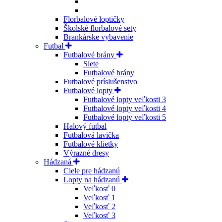
Florbalové loptičky
Školské florbalové sety
Brankárske vybavenie
Futbal
Futbalové brány
Siete
Futbalové brány
Futbalové príslušenstvo
Futbalové lopty
Futbalové lopty veľkosti 3
Futbalové lopty veľkosti 4
Futbalové lopty veľkosti 5
Halový futbal
Futbalová lavička
Futbalové klietky
Výrazné dresy
Hádzaná
Ciele pre hádzanú
Lopty na hádzanú
Veľkosť 0
Veľkosť 1
Veľkosť 2
Veľkosť 3