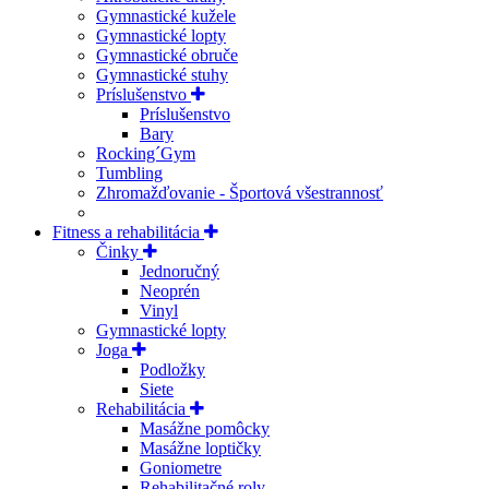
Gymnastické kužele
Gymnastické lopty
Gymnastické obruče
Gymnastické stuhy
Príslušenstvo
Príslušenstvo
Bary
Rocking´Gym
Tumbling
Zhromažďovanie - Športová všestrannosť
Fitness a rehabilitácia
Činky
Jednoručný
Neoprén
Vinyl
Gymnastické lopty
Joga
Podložky
Siete
Rehabilitácia
Masážne pomôcky
Masážne loptičky
Goniometre
Rehabilitačné roly