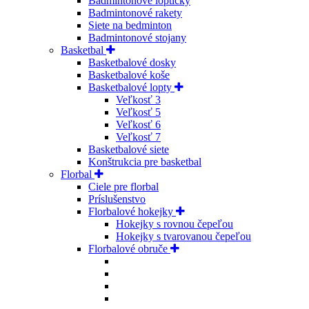
Badmintonové loptičky
Badmintonové rakety
Siete na bedminton
Badmintonové stojany
Basketbal
Basketbalové dosky
Basketbalové koše
Basketbalové lopty
Veľkosť 3
Veľkosť 5
Veľkosť 6
Veľkosť 7
Basketbalové siete
Konštrukcia pre basketbal
Florbal
Ciele pre florbal
Príslušenstvo
Florbalové hokejky
Hokejky s rovnou čepeľou
Hokejky s tvarovanou čepeľou
Florbalové obruče