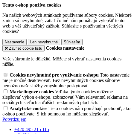
Tento e-shop používa cookies
Na našich webových stránkach používame súbory cookies. Niektoré
z nich sú nevyhnutné, zatiaľ čo iné nám pomáhajú vylepšiť tento
web a váš užívateľský zážitok. Súhlasíte s používaním všetkých
cookies?
Nastavenie
Len nevyhnutné
Súhlasím
Cookies nastavenie
Zavrieť cookie lištu
Vaše súkromie je dôležité. Môžete si vybrať nastavenia cookies
nižšie.
Cookies nevyhnutné pre využívanie e-shopu
Toto nastavenie
nie je možné deaktivovať. Bez nevyhnutných cookies súborov
nemožno naše služby zmysluplne poskytovať.
Marketingové cookies
Vďaka týmto cookies môžeme
zlepšovať výkon e-shopu, zobrazovať Vám relevantnú reklamu na
sociálnych sieťach a ďalších reklamných plochách.
Analytické cookies
Tieto cookies nám pomáhajú pochopiť, ako
e-shop používate. S ich pomocou ho môžeme zlepšovať.
Potvrdzujem
+420 495 215 115