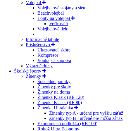
Volejbal
Volejbalové stojany a siete
Beachvolejbal
Lopty na volejbal
Veľkosť 5
Volejbalové delo
Informačné tabule
Príslušenstvo
Ukazovateľ skóre
Kompresor
Vonkajšia súprava
Výrazné dresy
Školské športy
Žínenky
Špeciálne ponuky
Žinenky pre školy
Žinenky na doma
Žinenka Klasik (RE 120)
Žinenka Klasik (RE 80)
Žinenka Ultralahka
Žínenky typ A - určené pre vyššiu záťaž
Žínenky typ B - určené pre nižšiu záťaž
Ekonomická podložka (RE 100)
Rohož Ultra Economy