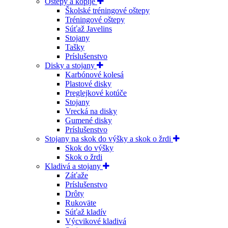
Oštepy a kopije
Školské tréningové oštepy
Tréningové oštepy
Súťaž Javelins
Stojany
Tašky
Príslušenstvo
Disky a stojany
Karbónové kolesá
Plastové disky
Preglejkové kotúče
Stojany
Vrecká na disky
Gumené disky
Príslušenstvo
Stojany na skok do výšky a skok o žrdi
Skok do výšky
Skok o žrdi
Kladivá a stojany
Záťaže
Príslušenstvo
Drôty
Rukoväte
Súťaž kladív
Výcvikové kladivá