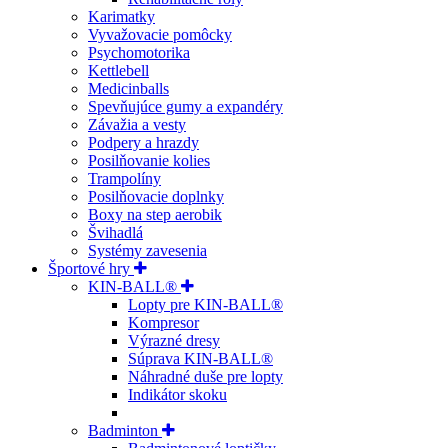
Karimatky
Vyvažovacie pomôcky
Psychomotorika
Kettlebell
Medicinballs
Spevňujúce gumy a expandéry
Závažia a vesty
Podpery a hrazdy
Posilňovanie kolies
Trampolíny
Posilňovacie doplnky
Boxy na step aerobik
Švihadlá
Systémy zavesenia
Športové hry
KIN-BALL®
Lopty pre KIN-BALL®
Kompresor
Výrazné dresy
Súprava KIN-BALL®
Náhradné duše pre lopty
Indikátor skoku
Badminton