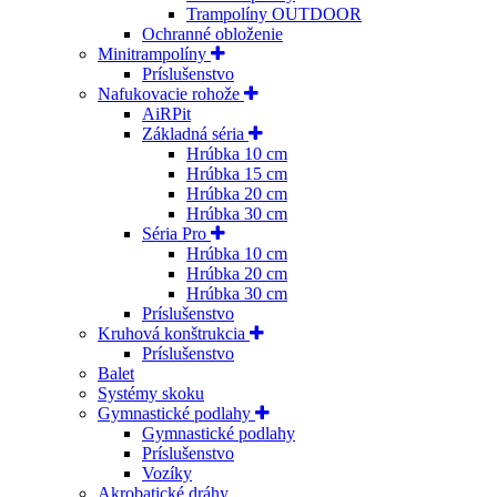
Trampolíny OUTDOOR
Ochranné obloženie
Minitrampolíny
Príslušenstvo
Nafukovacie rohože
AiRPit
Základná séria
Hrúbka 10 cm
Hrúbka 15 cm
Hrúbka 20 cm
Hrúbka 30 cm
Séria Pro
Hrúbka 10 cm
Hrúbka 20 cm
Hrúbka 30 cm
Príslušenstvo
Kruhová konštrukcia
Príslušenstvo
Balet
Systémy skoku
Gymnastické podlahy
Gymnastické podlahy
Príslušenstvo
Vozíky
Akrobatické dráhy