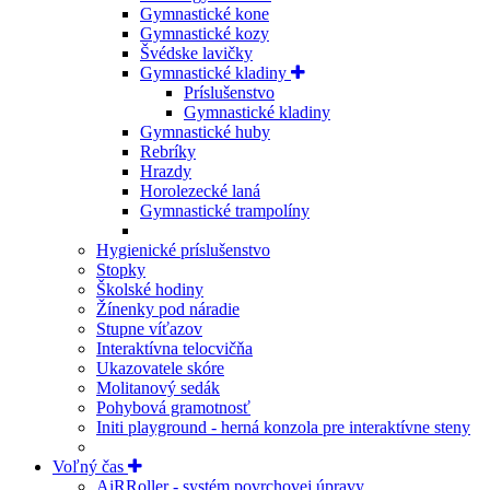
Gymnastické kone
Gymnastické kozy
Švédske lavičky
Gymnastické kladiny
Príslušenstvo
Gymnastické kladiny
Gymnastické huby
Rebríky
Hrazdy
Horolezecké laná
Gymnastické trampolíny
Hygienické príslušenstvo
Stopky
Školské hodiny
Žínenky pod náradie
Stupne víťazov
Interaktívna telocvičňa
Ukazovatele skóre
Molitanový sedák
Pohybová gramotnosť
Initi playground - herná konzola pre interaktívne steny
Voľný čas
AiRRoller - systém povrchovej úpravy