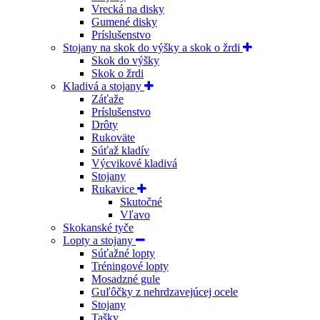
Vrecká na disky
Gumené disky
Príslušenstvo
Stojany na skok do výšky a skok o žrdi
Skok do výšky
Skok o žrdi
Kladivá a stojany
Záťaže
Príslušenstvo
Drôty
Rukoväte
Súťaž kladív
Výcvikové kladivá
Stojany
Rukavice
Skutočné
Vľavo
Skokanské tyče
Lopty a stojany
Súťažné lopty
Tréningové lopty
Mosadzné gule
Guľôčky z nehrdzavejúcej ocele
Stojany
Tašky