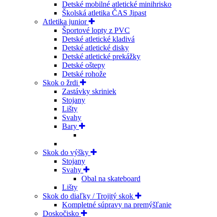
Detské mobilné atletické minihrisko
Školská atletika ČAS Jipast
Atletika junior
Športové lopty z PVC
Detské atletické kladivá
Detské atletické disky
Detské atletické prekážky
Detské oštepy
Detské rohože
Skok o žrdi
Zastávky skriniek
Stojany
Lišty
Svahy
Bary
Skok do výšky
Stojany
Svahy
Obal na skateboard
Lišty
Skok do diaľky / Trojitý skok
Kompletné súpravy na premýšľanie
Doskočisko