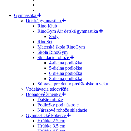
Gymnastika
Detská gymnastika
Rino Kjub
RinoGym Air detská gymnastika
Sady
RinoSet
Materská škola RinoGym
Škola RinoGym
Skladacie rohože
4-dielna podložka
5-dielna podložka
6-dielna podložka
8-dielna podložka
Súprava pre deti v predškolskom veku
Vzdelávacia telocvičňa
Dopadové žinenky
Ďalšie rohože
Podložky pod nástroje
Nárazové rohože skladacie
Gymnastické koberce
Hrúbka 2,5 cm
Hrúbka 3,5 cm