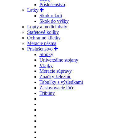
Príslušenstvo
Latky
Skok o žrdi
Skok do výšky
Lopty a medicinbaly
Štafetové kolíky
Ochranné klietky
Meracie pásma
Príslušenstvo
Stopky
Univerzálne stojany
Vlajky
Meracie súpravy
Značky železníc
Tabuľky s výsledkami
Zastavovacie lúče
Tribúny