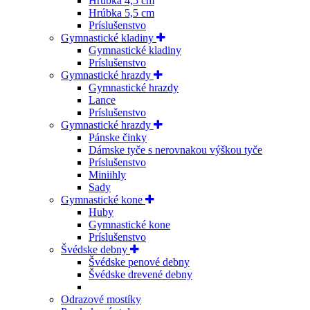
Hrúbka 4,5 cm
Hrúbka 5,5 cm
Príslušenstvo
Gymnastické kladiny
Gymnastické kladiny
Príslušenstvo
Gymnastické hrazdy
Gymnastické hrazdy
Lance
Príslušenstvo
Gymnastické hrazdy
Pánske činky
Dámske tyče s nerovnakou výškou tyče
Príslušenstvo
Miniihly
Sady
Gymnastické kone
Huby
Gymnastické kone
Príslušenstvo
Švédske debny
Švédske penové debny
Švédske drevené debny
Odrazové mostíky