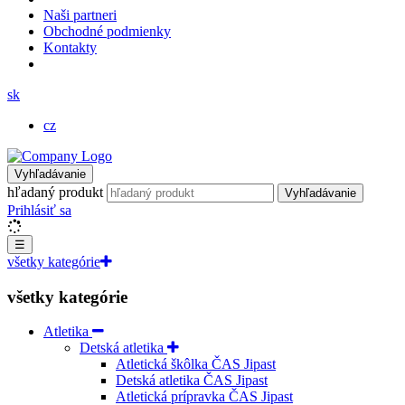
Naši partneri
Obchodné podmienky
Kontakty
sk
cz
Vyhľadávanie
hľadaný produkt
Vyhľadávanie
Prihlásiť sa
☰
všetky kategórie
všetky kategórie
Atletika
Detská atletika
Atletická škôlka ČAS Jipast
Detská atletika ČAS Jipast
Atletická prípravka ČAS Jipast