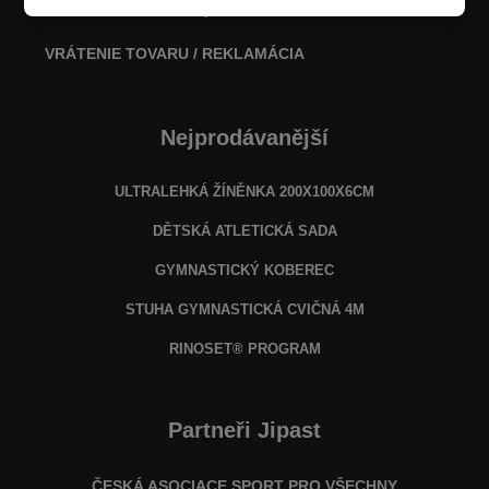
Informácie o výrobe
VRÁTENIE TOVARU / REKLAMÁCIA
Nejprodávanější
ULTRALEHKÁ ŽÍNĚNKA 200X100X6CM
DĚTSKÁ ATLETICKÁ SADA
GYMNASTICKÝ KOBEREC
STUHA GYMNASTICKÁ CVIČNÁ 4M
RINOSET® PROGRAM
Partneři Jipast
ČESKÁ ASOCIACE SPORT PRO VŠECHNY