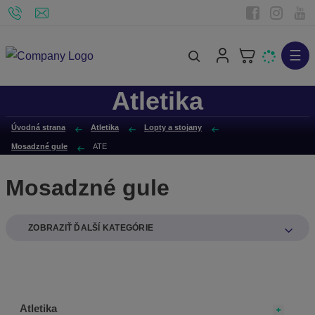
☰
V
y
Atletika
h
ľ
Úvodná strana
Atletika
Lopty a stojany
a
Mosadzné gule
ATE
d
á
Mosadzné gule
v
a
n
ZOBRAZIŤ ĎALŠÍ KATEGÓRIE
i
e
Atletika