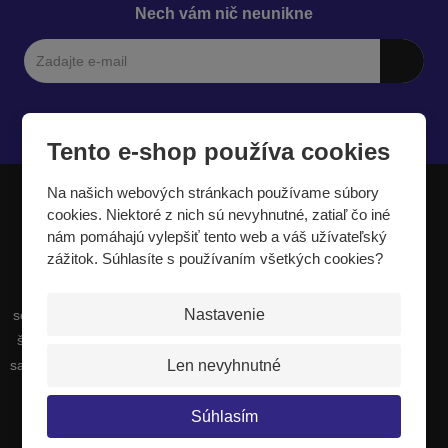
Nech vám nič neunikne
Súhlasím so
spracovaním osobných údajov
.
Tento e-shop používa cookies
Na našich webových stránkach používame súbory
cookies. Niektoré z nich sú nevyhnutné, zatiaľ čo iné
JIPAST a.s.
nám pomáhajú vylepšiť tento web a váš užívateľský
zážitok. Súhlasíte s používaním všetkých cookies?
Sme výrobcovia a dodávatelia širokého
Nastavenie
sortimentu športových potrieb. Naša výroba sa
špecializuje najmä na dopadové plochy, ktoré
Len nevyhnutné
sa používajú všade tam, kde hrozí riziko pádu z
výšky alebo pádu pri vysokej rýchlosti.
Súhlasím
Certifikáty