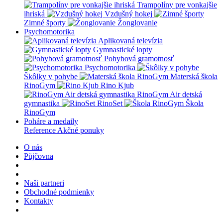
Trampolíny pre vonkajšie
ihriská
Vzdušný hokej
Zimné športy
Žonglovanie
Psychomotorika
Aplikovaná televízia
Gymnastické lopty
Pohybová gramotnosť
Psychomotorika
Škôlky v pohybe
Materská škola
RinoGym
Rino Kjub
RinoGym Air detská
gymnastika
RinoSet
Škola
RinoGym
Poháre a medaily
Reference
Akčné ponuky
O nás
Půjčovna
Naši partneri
Obchodné podmienky
Kontakty