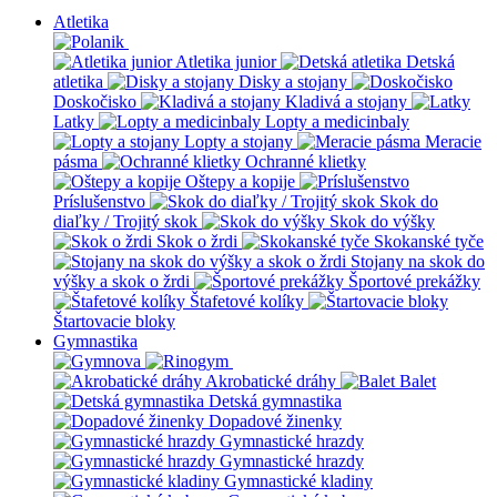
Atletika
Atletika junior
Detská
atletika
Disky a stojany
Doskočisko
Kladivá a stojany
Latky
Lopty a medicinbaly
Lopty a stojany
Meracie
pásma
Ochranné klietky
Oštepy a kopije
Príslušenstvo
Skok do
diaľky / Trojitý skok
Skok do výšky
Skok o žrdi
Skokanské tyče
Stojany na skok do
výšky a skok o žrdi
Športové prekážky
Štafetové kolíky
Štartovacie bloky
Gymnastika
Akrobatické dráhy
Balet
Detská gymnastika
Dopadové žinenky
Gymnastické hrazdy
Gymnastické hrazdy
Gymnastické kladiny