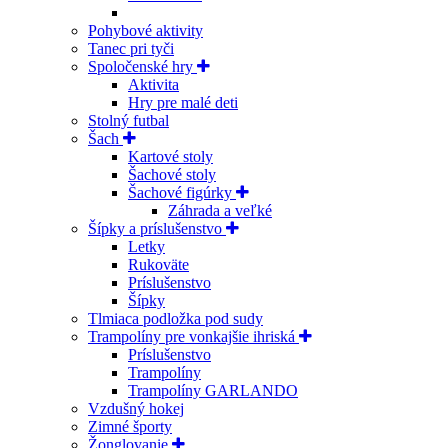
Pohybové aktivity
Tanec pri tyči
Spoločenské hry
Aktivita
Hry pre malé deti
Stolný futbal
Šach
Kartové stoly
Šachové stoly
Šachové figúrky
Záhrada a veľké
Šípky a príslušenstvo
Letky
Rukoväte
Príslušenstvo
Šípky
Tlmiaca podložka pod sudy
Trampolíny pre vonkajšie ihriská
Príslušenstvo
Trampolíny
Trampolíny GARLANDO
Vzdušný hokej
Zimné športy
Žonglovanie