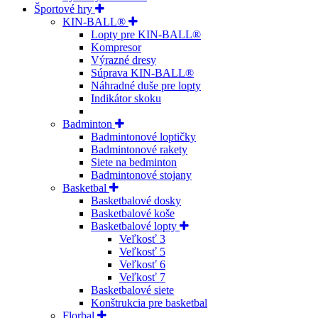
Športové hry
KIN-BALL®
Lopty pre KIN-BALL®
Kompresor
Výrazné dresy
Súprava KIN-BALL®
Náhradné duše pre lopty
Indikátor skoku
Badminton
Badmintonové loptičky
Badmintonové rakety
Siete na bedminton
Badmintonové stojany
Basketbal
Basketbalové dosky
Basketbalové koše
Basketbalové lopty
Veľkosť 3
Veľkosť 5
Veľkosť 6
Veľkosť 7
Basketbalové siete
Konštrukcia pre basketbal
Florbal