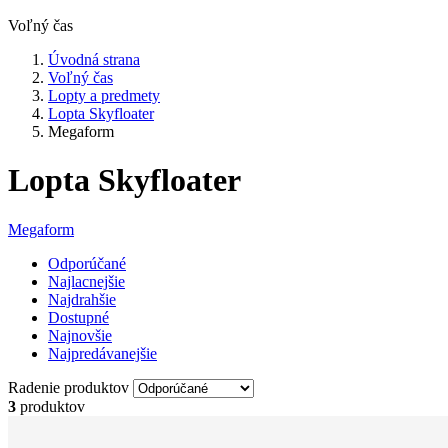
Voľný čas
Úvodná strana
Voľný čas
Lopty a predmety
Lopta Skyfloater
Megaform
Lopta Skyfloater
Megaform
Odporúčané
Najlacnejšie
Najdrahšie
Dostupné
Najnovšie
Najpredávanejšie
Radenie produktov
3
produktov