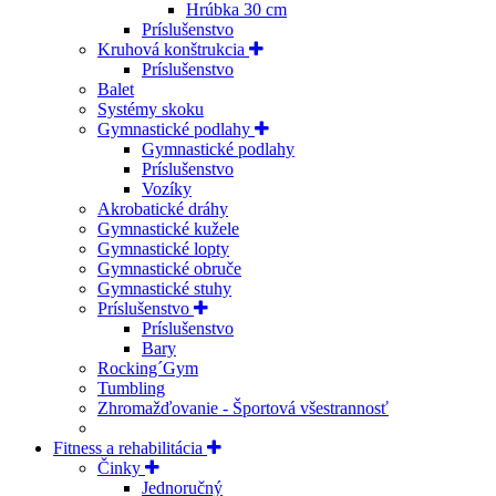
Hrúbka 30 cm
Príslušenstvo
Kruhová konštrukcia
Príslušenstvo
Balet
Systémy skoku
Gymnastické podlahy
Gymnastické podlahy
Príslušenstvo
Vozíky
Akrobatické dráhy
Gymnastické kužele
Gymnastické lopty
Gymnastické obruče
Gymnastické stuhy
Príslušenstvo
Príslušenstvo
Bary
Rocking´Gym
Tumbling
Zhromažďovanie - Športová všestrannosť
Fitness a rehabilitácia
Činky
Jednoručný