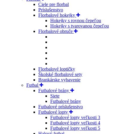
Ciele pre florbal
Príslušenstvo
Florbalové hokejky
Hokejky s rovnou čepeľou
Hokejky s tvarovanou čepeľou
Florbalové obruče
Florbalové loptičky
Školské florbalové sety
Brankárske vybavenie
Futbal
Futbalové brány
Siete
Futbalové brány
Futbalové príslušenstvo
Futbalové lopty
Futbalové lopty veľkosti 3
Futbalové lopty veľkosti 4
Futbalové lopty veľkosti 5
Halový futbal