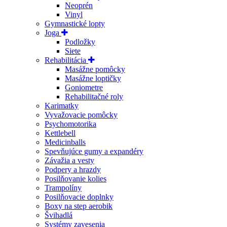
Neoprén
Vinyl
Gymnastické lopty
Joga
Podložky
Siete
Rehabilitácia
Masážne pomôcky
Masážne loptičky
Goniometre
Rehabilitačné roly
Karimatky
Vyvažovacie pomôcky
Psychomotorika
Kettlebell
Medicinballs
Spevňujúce gumy a expandéry
Závažia a vesty
Podpery a hrazdy
Posilňovanie kolies
Trampolíny
Posilňovacie doplnky
Boxy na step aerobik
Švihadlá
Systémy zavesenia