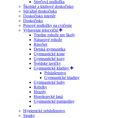
Strečová podložka
Školské a klubové doskočisko
Súťažné doskočisko
Doskočisko interiér
Doskočisko
Penové podložky na cvičenie
Vybavenie telocviční
Triedne rohože pre školy
Nárazové rohože
RinoSet
Detská gymnastika
Gymnastické kone
Gymnastické kozy
Švédske lavičky
Gymnastické kladiny
Príslušenstvo
Gymnastické kladiny
Gymnastické huby
Rebríky
Hrazdy
Horolezecké laná
Gymnastické trampolíny
Hygienické príslušenstvo
Stopky