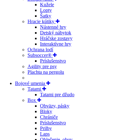
Kužele
Lopty
Šatky
Hracie kútiky
Nástenné hry
Detský nábytok
Hráčske zostavy
Interaktívne hry
Ochrana lodí
Subsoccer®
Príslušenstvo
Agility pre psy
Plachta na pergolu
Bojové umenia
Tatami
Tatami pre džudo
Box
Obväzy, pásky
Bloky
Chrániče
Príslušenstvo
Prilby
Laps
Oblečenie, obuv