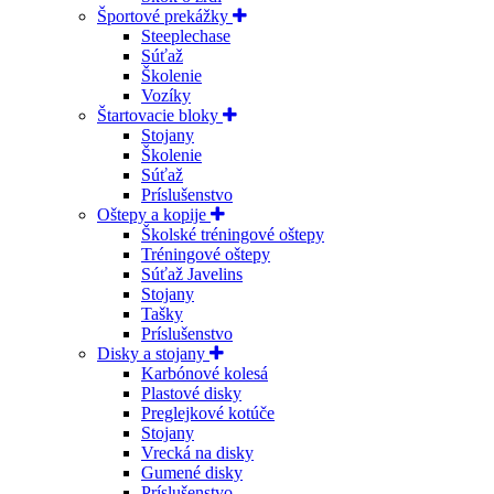
Športové prekážky
Steeplechase
Súťaž
Školenie
Vozíky
Štartovacie bloky
Stojany
Školenie
Súťaž
Príslušenstvo
Oštepy a kopije
Školské tréningové oštepy
Tréningové oštepy
Súťaž Javelins
Stojany
Tašky
Príslušenstvo
Disky a stojany
Karbónové kolesá
Plastové disky
Preglejkové kotúče
Stojany
Vrecká na disky
Gumené disky
Príslušenstvo