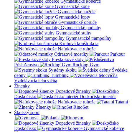
Gymnastické koberce
Gymnastické kone
Gymnastické kužele
Gymnastické lopty
Gymnastické obruče
Gymnastické podlahy
Gymnastické stuhy
Gymnastické trampolíny
Kruhová konštrukcia
Nafukovacie rohože
Odrazové mostíky
Parkour
Preskokové stoly
Príslušenstvo
Rocking´Gym
Systémy skoku
Švédske
debny
Tumbling
Vzdelávacia telocvičňa
Žínenky
Dopadové žinenky
Doskočisko
Doskočisko interiér
Nafukovacie rohože
Tatami
Žínenky
RinoSet
Školský šport
Dopadové žinenky
Doskočisko
Gymnastické koberce