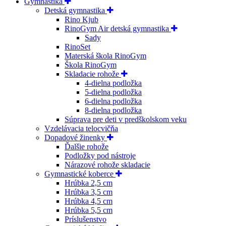
Gymnastika
Detská gymnastika
Rino Kjub
RinoGym Air detská gymnastika
Sady
RinoSet
Materská škola RinoGym
Škola RinoGym
Skladacie rohože
4-dielna podložka
5-dielna podložka
6-dielna podložka
8-dielna podložka
Súprava pre deti v predškolskom veku
Vzdelávacia telocvičňa
Dopadové žinenky
Ďalšie rohože
Podložky pod nástroje
Nárazové rohože skladacie
Gymnastické koberce
Hrúbka 2,5 cm
Hrúbka 3,5 cm
Hrúbka 4,5 cm
Hrúbka 5,5 cm
Príslušenstvo