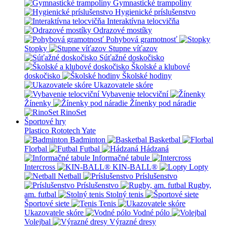
Gymnastické trampolíny
Hygienické príslušenstvo
Interaktívna telocvičňa
Odrazové mostíky
Pohybová gramotnosť
Stopky
Stupne víťazov
Súťažné doskočisko
Školské a klubové
doskočisko
Školské hodiny
Ukazovatele skóre
Vybavenie telocviční
Žínenky
Žínenky pod náradie
RinoSet
Športové hry
Plastico Rototech
Yate
Badminton
Basketbal
Florbal
Futbal
Hádzaná
Informačné tabule
Intercross
KIN-BALL®
Lopty
Netball
Príslušenstvo
Príslušenstvo
Rugby,
am. futbal
Stolný tenis
Športové siete
Tenis
Ukazovatele skóre
Vodné pólo
Volejbal
Výrazné dresy