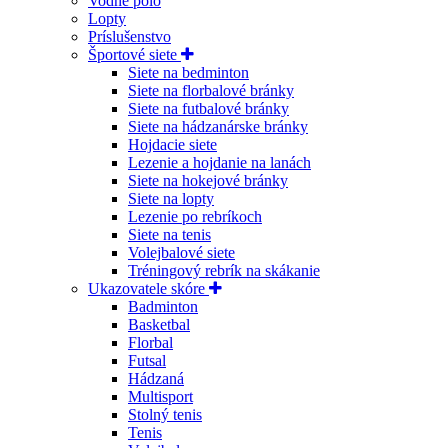
Vodné pólo
Lopty
Príslušenstvo
Športové siete
Siete na bedminton
Siete na florbalové bránky
Siete na futbalové bránky
Siete na hádzanárske bránky
Hojdacie siete
Lezenie a hojdanie na lanách
Siete na hokejové bránky
Siete na lopty
Lezenie po rebríkoch
Siete na tenis
Volejbalové siete
Tréningový rebrík na skákanie
Ukazovatele skóre
Badminton
Basketbal
Florbal
Futsal
Hádzaná
Multisport
Stolný tenis
Tenis