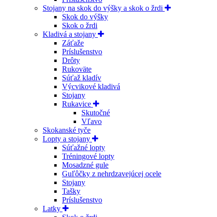
Stojany na skok do výšky a skok o žrdi
Skok do výšky
Skok o žrdi
Kladivá a stojany
Záťaže
Príslušenstvo
Drôty
Rukoväte
Súťaž kladív
Výcvikové kladivá
Stojany
Rukavice
Skutočné
Vľavo
Skokanské tyče
Lopty a stojany
Súťažné lopty
Tréningové lopty
Mosadzné gule
Guľôčky z nehrdzavejúcej ocele
Stojany
Tašky
Príslušenstvo
Latky