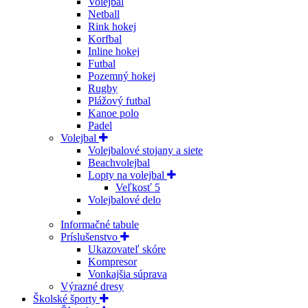
Volejbal
Netball
Rink hokej
Korfbal
Inline hokej
Futbal
Pozemný hokej
Rugby
Plážový futbal
Kanoe polo
Padel
Volejbal
Volejbalové stojany a siete
Beachvolejbal
Lopty na volejbal
Veľkosť 5
Volejbalové delo
Informačné tabule
Príslušenstvo
Ukazovateľ skóre
Kompresor
Vonkajšia súprava
Výrazné dresy
Školské športy