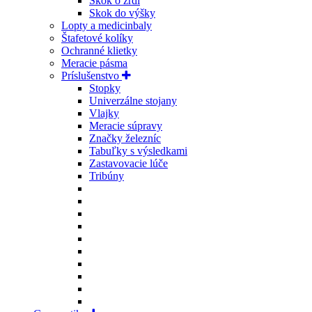
Skok o žrdi
Skok do výšky
Lopty a medicinbaly
Štafetové kolíky
Ochranné klietky
Meracie pásma
Príslušenstvo
Stopky
Univerzálne stojany
Vlajky
Meracie súpravy
Značky železníc
Tabuľky s výsledkami
Zastavovacie lúče
Tribúny