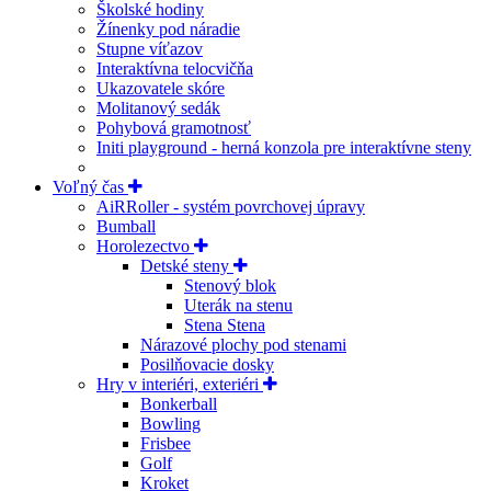
Školské hodiny
Žínenky pod náradie
Stupne víťazov
Interaktívna telocvičňa
Ukazovatele skóre
Molitanový sedák
Pohybová gramotnosť
Initi playground - herná konzola pre interaktívne steny
Voľný čas
AiRRoller - systém povrchovej úpravy
Bumball
Horolezectvo
Detské steny
Stenový blok
Uterák na stenu
Stena Stena
Nárazové plochy pod stenami
Posilňovacie dosky
Hry v interiéri, exteriéri
Bonkerball
Bowling
Frisbee
Golf
Kroket