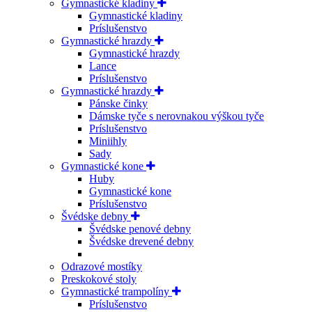
Gymnastické kladiny
Gymnastické kladiny
Príslušenstvo
Gymnastické hrazdy
Gymnastické hrazdy
Lance
Príslušenstvo
Gymnastické hrazdy
Pánske činky
Dámske tyče s nerovnakou výškou tyče
Príslušenstvo
Miniihly
Sady
Gymnastické kone
Huby
Gymnastické kone
Príslušenstvo
Švédske debny
Švédske penové debny
Švédske drevené debny
Odrazové mostíky
Preskokové stoly
Gymnastické trampolíny
Príslušenstvo