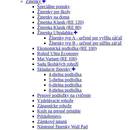
Žínenky
Špeciálne ponuky
Žinenky pre školy
Žinenky na doma
Žinenka Klasik (RE 120)
Žinenka Klasik (RE 80)
Žinenka Ultralahka
Žínenky typ A - určené pre vyššiu záťaž
Žínenky typ B - určené pre nižšiu záťaž
Ekonomická podložka (RE 100)
Rohož Ultra Economy
Mat Variant (RE 100)
Sada školských rohoží
Skladacie žinenky
4-dielna podložka
5-dielna podložka
6-dielna podložka
8-dielna podložka
Penové podložky na cvičenie
Vzdelávacie rohože
Zápasnícke rohože
Kruh na presné pristátie
Príslušenstvo
Zámkové tatami
Nástenné žinenky Wall Pad