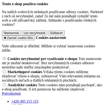
Tento e-shop používa cookies
Na našich webových stránkach používame súbory cookies. Niektoré
z nich sú nevyhnutné, zatiaľ čo iné nám pomáhajú vylepšiť tento
web a váš užívateľský zážitok. Súhlasíte s používaním všetkých
cookies?
Nastavenie
Len nevyhnutné
Súhlasím
Cookies nastavenie
Zavrieť cookie lištu
Vaše súkromie je dôležité. Môžete si vybrať nastavenia cookies
nižšie.
Cookies nevyhnutné pre využívanie e-shopu
Toto nastavenie
nie je možné deaktivovať. Bez nevyhnutných cookies súborov
nemožno naše služby zmysluplne poskytovať.
Marketingové cookies
Vďaka týmto cookies môžeme
zlepšovať výkon e-shopu, zobrazovať Vám relevantnú reklamu na
sociálnych sieťach a ďalších reklamných plochách.
Analytické cookies
Tieto cookies nám pomáhajú pochopiť, ako
e-shop používate. S ich pomocou ho môžeme zlepšovať.
Potvrdzujem
+420 495 215 115