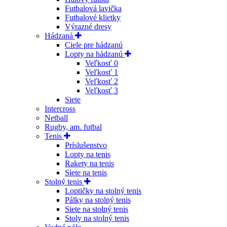
Futbalová lavička
Futbalové klietky
Výrazné dresy
Hádzaná
Ciele pre hádzanú
Lopty na hádzanú
Veľkosť 0
Veľkosť 1
Veľkosť 2
Veľkosť 3
Siete
Intercross
Netball
Rugby, am. futbal
Tenis
Príslušenstvo
Lopty na tenis
Rakety na tenis
Siete na tenis
Stolný tenis
Loptičky na stolný tenis
Pálky na stolný tenis
Siete na stolný tenis
Stoly na stolný tenis