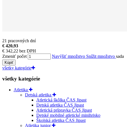
21 pracovných dní
€ 420,93
€ 342,22 bez DPH
Zmeniť počet
Navýšiť množstvo
Snížit množstvo
sada
Kúpiť
všetky kategórie
všetky kategórie
Atletika
Detská atletika
Atletická škôlka ČAS Jipast
Detská atletika ČAS Jipast
Atletická prípravka ČAS Jipast
Detské mobilné atletické minihrisko
Školská atletika ČAS Jipast
Atletika junior