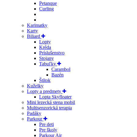
Petanque
Curling
Karimatky
Karty
Biliard
Lopty
Kréda
Príslušenstvo
Stojany
Tabuľky
Carambol
Bazén
Štítok
Kuželky
Lopty a predmety
Lopta Skyfloater
Mini lezecká stena mobil
Multisenzorická terapia
Padáky
Parkour
Pre deti
Pre školy
Parkour Air