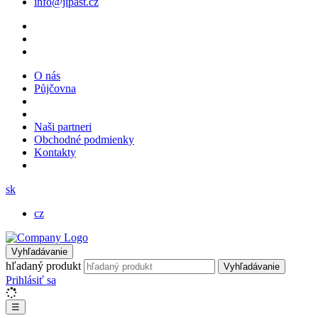
info@jipast.cz
O nás
Půjčovna
Naši partneri
Obchodné podmienky
Kontakty
sk
cz
Vyhľadávanie
hľadaný produkt
Vyhľadávanie
Prihlásiť sa
☰