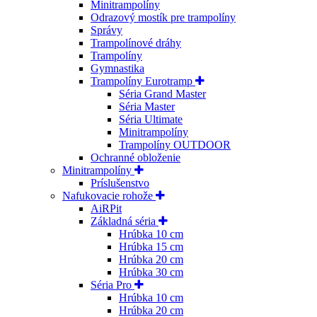
Minitrampolíny
Odrazový mostík pre trampolíny
Správy
Trampolínové dráhy
Trampolíny
Gymnastika
Trampolíny Eurotramp
Séria Grand Master
Séria Master
Séria Ultimate
Minitrampolíny
Trampolíny OUTDOOR
Ochranné obloženie
Minitrampolíny
Príslušenstvo
Nafukovacie rohože
AiRPit
Základná séria
Hrúbka 10 cm
Hrúbka 15 cm
Hrúbka 20 cm
Hrúbka 30 cm
Séria Pro
Hrúbka 10 cm
Hrúbka 20 cm