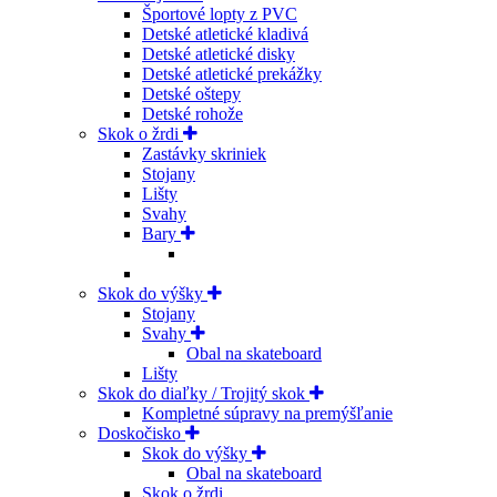
Športové lopty z PVC
Detské atletické kladivá
Detské atletické disky
Detské atletické prekážky
Detské oštepy
Detské rohože
Skok o žrdi
Zastávky skriniek
Stojany
Lišty
Svahy
Bary
Skok do výšky
Stojany
Svahy
Obal na skateboard
Lišty
Skok do diaľky / Trojitý skok
Kompletné súpravy na premýšľanie
Doskočisko
Skok do výšky
Obal na skateboard
Skok o žrdi