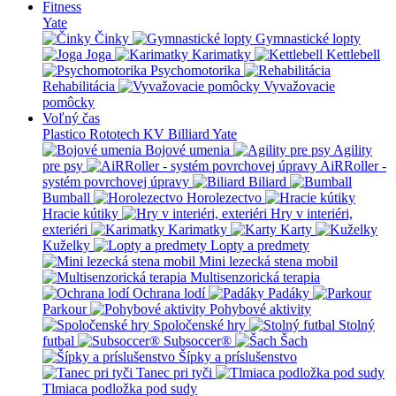
Fitness
Yate
Činky
Gymnastické lopty
Joga
Karimatky
Kettlebell
Psychomotorika
Rehabilitácia
Vyvažovacie
pomôcky
Voľný čas
Plastico Rototech
KV Billiard
Yate
Bojové umenia
Agility
pre psy
AiRRoller -
systém povrchovej úpravy
Biliard
Bumball
Horolezectvo
Hracie kútiky
Hry v interiéri,
exteriéri
Karimatky
Karty
Kuželky
Lopty a predmety
Mini lezecká stena mobil
Multisenzorická terapia
Ochrana lodí
Padáky
Parkour
Pohybové aktivity
Spoločenské hry
Stolný
futbal
Subsoccer®
Šach
Šípky a príslušenstvo
Tanec pri tyči
Tlmiaca podložka pod sudy