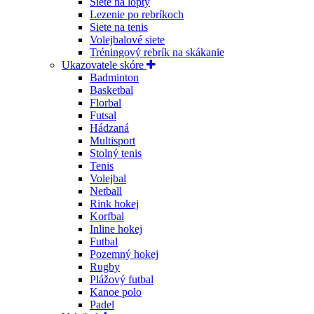
Siete na lopty
Lezenie po rebríkoch
Siete na tenis
Volejbalové siete
Tréningový rebrík na skákanie
Ukazovatele skóre
Badminton
Basketbal
Florbal
Futsal
Hádzaná
Multisport
Stolný tenis
Tenis
Volejbal
Netball
Rink hokej
Korfbal
Inline hokej
Futbal
Pozemný hokej
Rugby
Plážový futbal
Kanoe polo
Padel