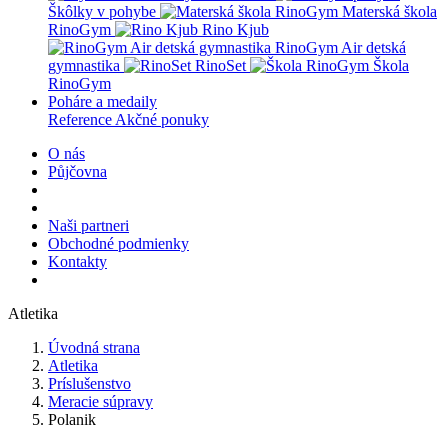
Škôlky v pohybe
Materská škola
RinoGym
Rino Kjub
RinoGym Air detská
gymnastika
RinoSet
Škola
RinoGym
Poháre a medaily
Reference
Akčné ponuky
O nás
Půjčovna
Naši partneri
Obchodné podmienky
Kontakty
Atletika
Úvodná strana
Atletika
Príslušenstvo
Meracie súpravy
Polanik