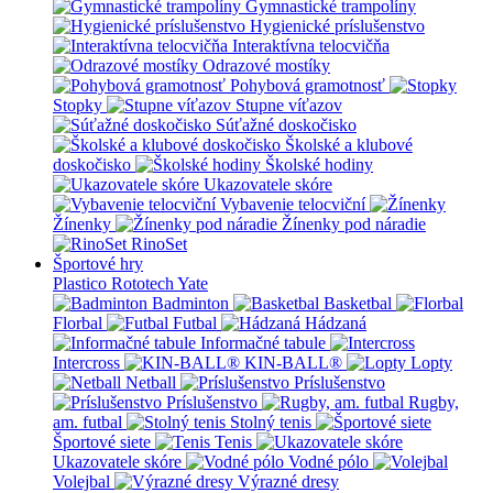
Gymnastické trampolíny
Hygienické príslušenstvo
Interaktívna telocvičňa
Odrazové mostíky
Pohybová gramotnosť
Stopky
Stupne víťazov
Súťažné doskočisko
Školské a klubové
doskočisko
Školské hodiny
Ukazovatele skóre
Vybavenie telocviční
Žínenky
Žínenky pod náradie
RinoSet
Športové hry
Plastico Rototech
Yate
Badminton
Basketbal
Florbal
Futbal
Hádzaná
Informačné tabule
Intercross
KIN-BALL®
Lopty
Netball
Príslušenstvo
Príslušenstvo
Rugby,
am. futbal
Stolný tenis
Športové siete
Tenis
Ukazovatele skóre
Vodné pólo
Volejbal
Výrazné dresy