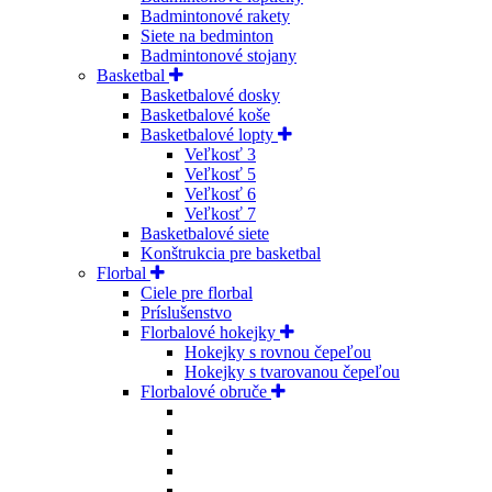
Badmintonové rakety
Siete na bedminton
Badmintonové stojany
Basketbal
Basketbalové dosky
Basketbalové koše
Basketbalové lopty
Veľkosť 3
Veľkosť 5
Veľkosť 6
Veľkosť 7
Basketbalové siete
Konštrukcia pre basketbal
Florbal
Ciele pre florbal
Príslušenstvo
Florbalové hokejky
Hokejky s rovnou čepeľou
Hokejky s tvarovanou čepeľou
Florbalové obruče