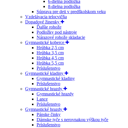
6-dielna podložka
8-dielna podložka
Súprava pre deti v predškolskom veku
Vzdelávacia telocvičňa
Dopadové žinenky
Ďalšie rohože
Podložky pod nástroje
Nárazové rohože skladacie
Gymnastické koberce
Hrúbka 2,5 cm
Hrúbka 3,5 cm
Hrúbka 4,5 cm
Hrúbka 5,5 cm
Príslušenstvo
Gymnastické kladiny
Gymnastické kladiny
Príslušenstvo
Gymnastické hrazdy
Gymnastické hrazdy
Lance
Príslušenstvo
Gymnastické hrazdy
Pánske činky
Dámske tyče s nerovnakou výškou tyče
Príslušenstvo