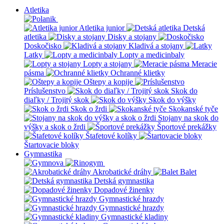
Atletika
Atletika junior
Detská
atletika
Disky a stojany
Doskočisko
Kladivá a stojany
Latky
Lopty a medicinbaly
Lopty a stojany
Meracie
pásma
Ochranné klietky
Oštepy a kopije
Príslušenstvo
Skok do
diaľky / Trojitý skok
Skok do výšky
Skok o žrdi
Skokanské tyče
Stojany na skok do
výšky a skok o žrdi
Športové prekážky
Štafetové kolíky
Štartovacie bloky
Gymnastika
Akrobatické dráhy
Balet
Detská gymnastika
Dopadové žinenky
Gymnastické hrazdy
Gymnastické hrazdy
Gymnastické kladiny