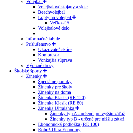
Volejbal
Volejbalové stojany a siete
Beachvolejbal
Lopty na volejbal
Veľkosť 5
Volejbalové delo
Informačné tabule
Príslušenstvo
Ukazovateľ skóre
Kompresor
Vonkajšia súprava
Výrazné dresy
Školské športy
Žínenky
Špeciálne ponuky
Žinenky pre školy
Žinenky na doma
Žinenka Klasik (RE 120)
Žinenka Klasik (RE 80)
Žinenka Ultralahka
Žínenky typ A - určené pre vyššiu záťaž
Žínenky typ B - určené pre nižšiu záťaž
Ekonomická podložka (RE 100)
Rohož Ultra Economy