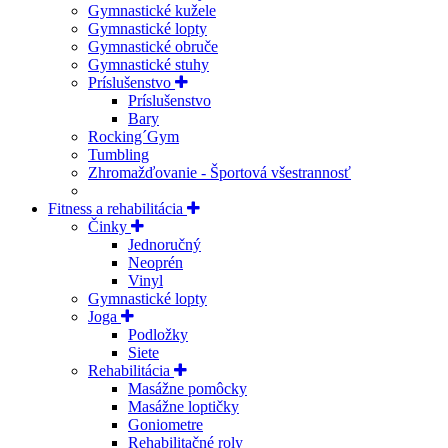
Gymnastické kužele
Gymnastické lopty
Gymnastické obruče
Gymnastické stuhy
Príslušenstvo
Príslušenstvo
Bary
Rocking´Gym
Tumbling
Zhromažďovanie - Športová všestrannosť
Fitness a rehabilitácia
Činky
Jednoručný
Neoprén
Vinyl
Gymnastické lopty
Joga
Podložky
Siete
Rehabilitácia
Masážne pomôcky
Masážne loptičky
Goniometre
Rehabilitačné roly