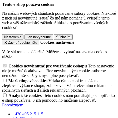
Tento e-shop používa cookies
Na našich webových stránkach používame súbory cookies. Niektoré
z nich sú nevyhnutné, zatiaľ čo iné nám pomáhajú vylepšiť tento
web a váš užívateľský zážitok. Súhlasíte s používaním všetkých
cookies?
Nastavenie
Len nevyhnutné
Súhlasím
Cookies nastavenie
Zavrieť cookie lištu
Vaše súkromie je dôležité. Môžete si vybrať nastavenia cookies
nižšie.
Cookies nevyhnutné pre využívanie e-shopu
Toto nastavenie
nie je možné deaktivovať. Bez nevyhnutných cookies súborov
nemožno naše služby zmysluplne poskytovať.
Marketingové cookies
Vďaka týmto cookies môžeme
zlepšovať výkon e-shopu, zobrazovať Vám relevantnú reklamu na
sociálnych sieťach a ďalších reklamných plochách.
Analytické cookies
Tieto cookies nám pomáhajú pochopiť, ako
e-shop používate. S ich pomocou ho môžeme zlepšovať.
Potvrdzujem
+420 495 215 115