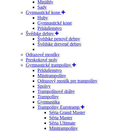
Miniihly
Sady
Gymnastické kone
Huby
Gymnastické kone
Príslušenstvo
Švédske debny
Švédske penové debny
Švédske drevené debny
Odrazové mostíky
Preskokové stoly
Gymnastické trampolíny
Príslušenstvo
Minitrampolíny
Odrazový mostík pre trampolíny
Správy
Trampolínové dráhy
Trampolíny
Gymnastika
Trampolíny Eurotramp
Séria Grand Master
Séria Master
Séria Ultimate
Minitrampolíny