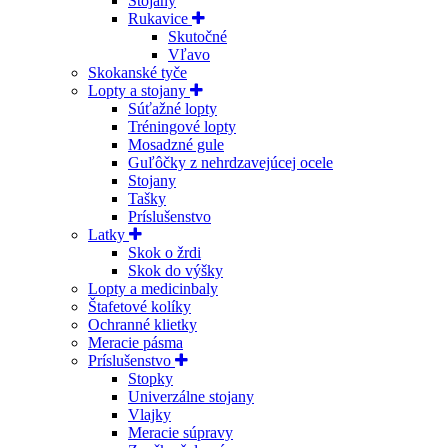
Stojany
Rukavice
Skutočné
Vľavo
Skokanské tyče
Lopty a stojany
Súťažné lopty
Tréningové lopty
Mosadzné gule
Guľôčky z nehrdzavejúcej ocele
Stojany
Tašky
Príslušenstvo
Latky
Skok o žrdi
Skok do výšky
Lopty a medicinbaly
Štafetové kolíky
Ochranné klietky
Meracie pásma
Príslušenstvo
Stopky
Univerzálne stojany
Vlajky
Meracie súpravy