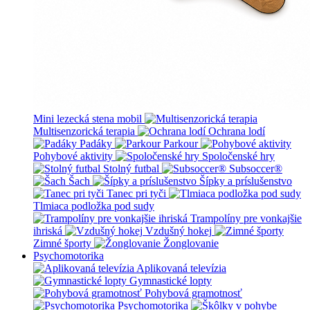
Mini lezecká stena mobil
Multisenzorická terapia
Ochrana lodí
Padáky
Parkour
Pohybové aktivity
Spoločenské hry
Stolný futbal
Subsoccer®
Šach
Šípky a príslušenstvo
Tanec pri tyči
Tlmiaca podložka pod sudy
Trampolíny pre vonkajšie
ihriská
Vzdušný hokej
Zimné športy
Žonglovanie
Psychomotorika
Aplikovaná televízia
Gymnastické lopty
Pohybová gramotnosť
Psychomotorika