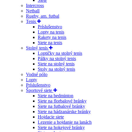
Siete
Intercross
Netball
Rugby, am. futbal
Tenis
Príslušenstvo
Lopty na tenis
Rakety na tenis
Siete na tenis
Stolný tenis
Loptičky na stolný tenis
Pálky na stolný tenis
Siete na stolný tenis
Stoly na stolný tenis
Vodné pólo
Lopty
Príslušenstvo
Športové siete
Siete na bedminton
Siete na florbalové bránky
Siete na futbalové bránky
Siete na hádzanárske bránky
Hojdacie siete
Lezenie a hojdanie na lanách
Siete na hokejové bránky