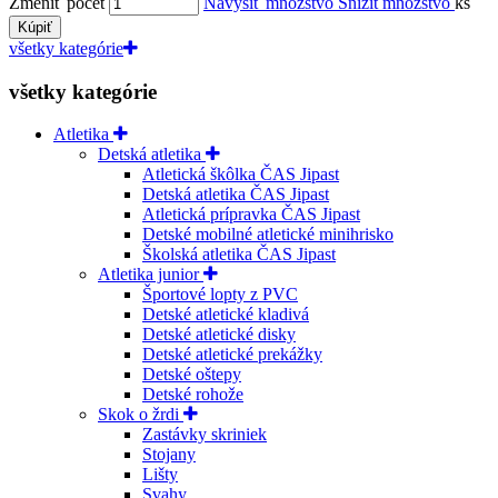
Zmeniť počet
Navýšiť množstvo
Snížit množstvo
ks
Kúpiť
všetky kategórie
všetky kategórie
Atletika
Detská atletika
Atletická škôlka ČAS Jipast
Detská atletika ČAS Jipast
Atletická prípravka ČAS Jipast
Detské mobilné atletické minihrisko
Školská atletika ČAS Jipast
Atletika junior
Športové lopty z PVC
Detské atletické kladivá
Detské atletické disky
Detské atletické prekážky
Detské oštepy
Detské rohože
Skok o žrdi
Zastávky skriniek
Stojany
Lišty
Svahy