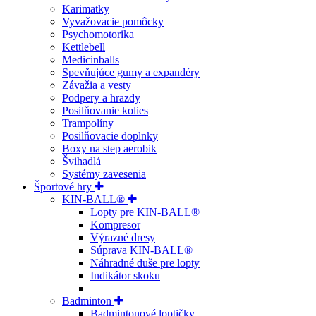
Karimatky
Vyvažovacie pomôcky
Psychomotorika
Kettlebell
Medicinballs
Spevňujúce gumy a expandéry
Závažia a vesty
Podpery a hrazdy
Posilňovanie kolies
Trampolíny
Posilňovacie doplnky
Boxy na step aerobik
Švihadlá
Systémy zavesenia
Športové hry
KIN-BALL®
Lopty pre KIN-BALL®
Kompresor
Výrazné dresy
Súprava KIN-BALL®
Náhradné duše pre lopty
Indikátor skoku
Badminton
Badmintonové loptičky