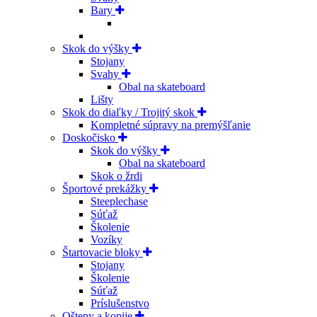
Bary
Skok do výšky
Stojany
Svahy
Obal na skateboard
Lišty
Skok do diaľky / Trojitý skok
Kompletné súpravy na premýšľanie
Doskočisko
Skok do výšky
Obal na skateboard
Skok o žrdi
Športové prekážky
Steeplechase
Súťaž
Školenie
Vozíky
Štartovacie bloky
Stojany
Školenie
Súťaž
Príslušenstvo
Oštepy a kopije