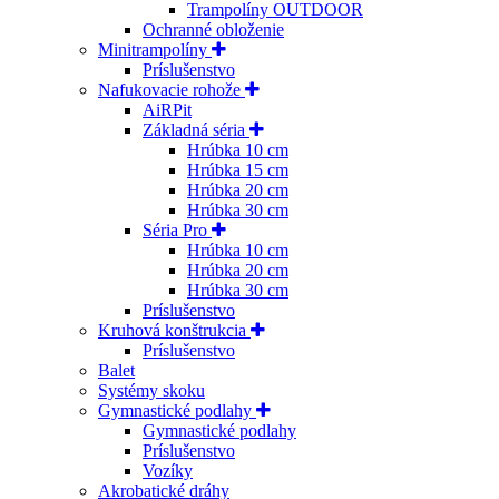
Trampolíny OUTDOOR
Ochranné obloženie
Minitrampolíny
Príslušenstvo
Nafukovacie rohože
AiRPit
Základná séria
Hrúbka 10 cm
Hrúbka 15 cm
Hrúbka 20 cm
Hrúbka 30 cm
Séria Pro
Hrúbka 10 cm
Hrúbka 20 cm
Hrúbka 30 cm
Príslušenstvo
Kruhová konštrukcia
Príslušenstvo
Balet
Systémy skoku
Gymnastické podlahy
Gymnastické podlahy
Príslušenstvo
Vozíky
Akrobatické dráhy