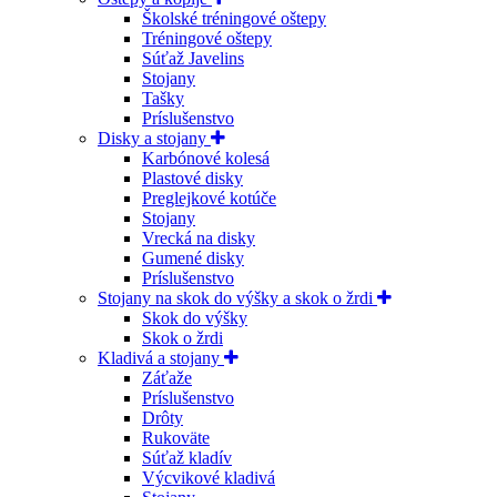
Školské tréningové oštepy
Tréningové oštepy
Súťaž Javelins
Stojany
Tašky
Príslušenstvo
Disky a stojany
Karbónové kolesá
Plastové disky
Preglejkové kotúče
Stojany
Vrecká na disky
Gumené disky
Príslušenstvo
Stojany na skok do výšky a skok o žrdi
Skok do výšky
Skok o žrdi
Kladivá a stojany
Záťaže
Príslušenstvo
Drôty
Rukoväte
Súťaž kladív
Výcvikové kladivá