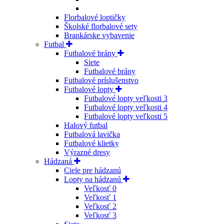
Florbalové loptičky
Školské florbalové sety
Brankárske vybavenie
Futbal
Futbalové brány
Siete
Futbalové brány
Futbalové príslušenstvo
Futbalové lopty
Futbalové lopty veľkosti 3
Futbalové lopty veľkosti 4
Futbalové lopty veľkosti 5
Halový futbal
Futbalová lavička
Futbalové klietky
Výrazné dresy
Hádzaná
Ciele pre hádzanú
Lopty na hádzanú
Veľkosť 0
Veľkosť 1
Veľkosť 2
Veľkosť 3