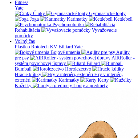
Fitness
Yate
Činky
Gymnastické lopty
Joga
Karimatky
Kettlebell
Psychomotorika
Rehabilitácia
Vyvažovacie
pomôcky
Voľný čas
Plastico Rototech
KV Billiard
Yate
Bojové umenia
Agility
pre psy
AiRRoller -
systém povrchovej úpravy
Biliard
Bumball
Horolezectvo
Hracie kútiky
Hry v interiéri,
exteriéri
Karimatky
Karty
Kuželky
Lopty a predmety