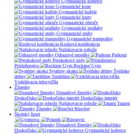
Gymnastické koberce
Gymnastické kone
Gymnastické kužele
Gymnastické lopty
Gymnastické obruče
Gymnastické podlahy
Gymnastické stuhy
Gymnastické trampolíny
Kruhová konštrukcia
Nafukovacie rohože
Odrazové mostíky
Parkour
Preskokové stoly
Príslušenstvo
Rocking´Gym
Systémy skoku
Švédske
debny
Tumbling
Vzdelávacia telocvičňa
Žínenky
Dopadové žinenky
Doskočisko
Doskočisko interiér
Nafukovacie rohože
Tatami
Žínenky
RinoSet
Školský šport
Dopadové žinenky
Doskočisko
Gymnastické koberce