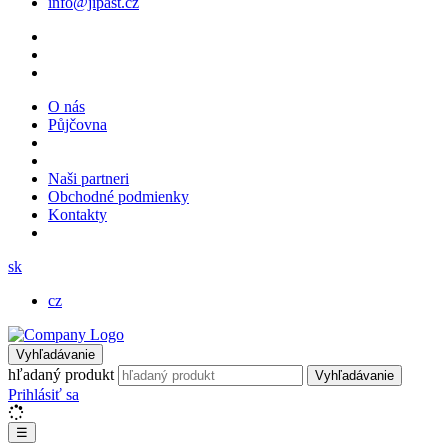
info@jipast.cz
O nás
Půjčovna
Naši partneri
Obchodné podmienky
Kontakty
sk
cz
Vyhľadávanie
hľadaný produkt
Vyhľadávanie
Prihlásiť sa
☰