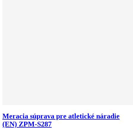
Meracia súprava pre atletické náradie
(EN) ZPM-S287