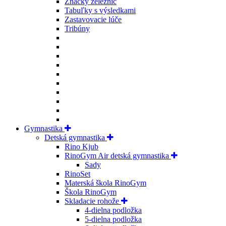
Značky železníc
Tabuľky s výsledkami
Zastavovacie lúče
Tribúny
Gymnastika
Detská gymnastika
Rino Kjub
RinoGym Air detská gymnastika
Sady
RinoSet
Materská škola RinoGym
Škola RinoGym
Skladacie rohože
4-dielna podložka
5-dielna podložka