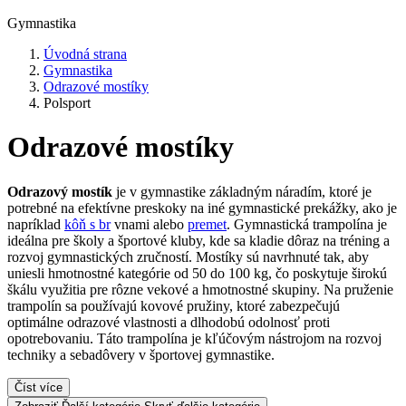
Gymnastika
Úvodná strana
Gymnastika
Odrazové mostíky
Polsport
Odrazové mostíky
Odrazový mostík
je v gymnastike základným náradím, ktoré je
potrebné na efektívne preskoky na iné gymnastické prekážky, ako je
napríklad
kôň s br
vnami alebo
premet
. Gymnastická trampolína je
ideálna pre školy a športové kluby, kde sa kladie dôraz na tréning a
rozvoj gymnastických zručností. Mostíky sú navrhnuté tak, aby
uniesli hmotnostné kategórie od 50 do 100 kg, čo poskytuje širokú
škálu využitia pre rôzne vekové a hmotnostné skupiny. Na pruženie
trampolín sa používajú kovové pružiny, ktoré zabezpečujú
optimálne odrazové vlastnosti a dlhodobú odolnosť proti
opotrebovaniu. Táto trampolína je kľúčovým nástrojom na rozvoj
techniky a sebadôvery v športovej gymnastike.
Číst více