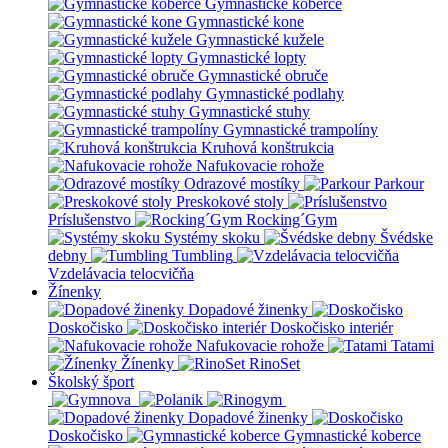
Gymnastické koberce
Gymnastické kone
Gymnastické kužele
Gymnastické lopty
Gymnastické obruče
Gymnastické podlahy
Gymnastické stuhy
Gymnastické trampolíny
Kruhová konštrukcia
Nafukovacie rohože
Odrazové mostíky
Parkour
Preskokové stoly
Príslušenstvo
Rocking´Gym
Systémy skoku
Švédske
debny
Tumbling
Vzdelávacia telocvičňa
Žínenky
Dopadové žinenky
Doskočisko
Doskočisko interiér
Nafukovacie rohože
Tatami
Žínenky
RinoSet
Školský šport
Dopadové žinenky
Doskočisko
Gymnastické koberce