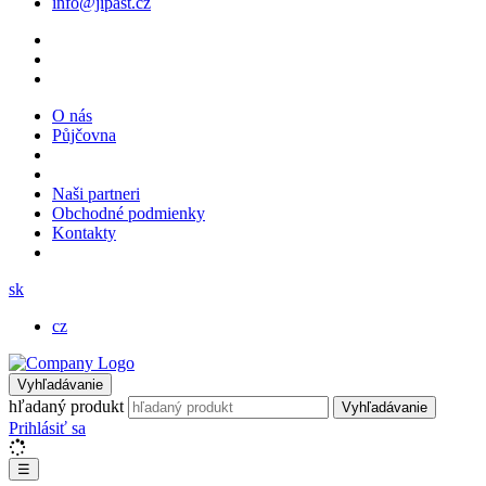
info@jipast.cz
O nás
Půjčovna
Naši partneri
Obchodné podmienky
Kontakty
sk
cz
Vyhľadávanie
hľadaný produkt
Vyhľadávanie
Prihlásiť sa
☰