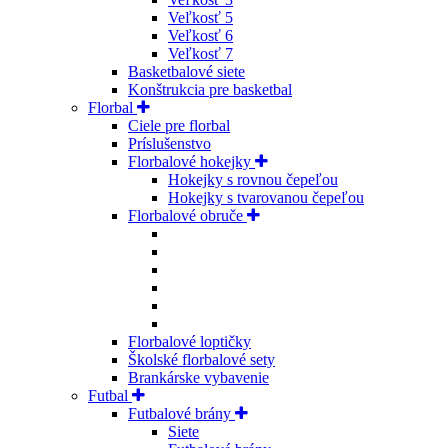
Veľkosť 5
Veľkosť 6
Veľkosť 7
Basketbalové siete
Konštrukcia pre basketbal
Florbal
Ciele pre florbal
Príslušenstvo
Florbalové hokejky
Hokejky s rovnou čepeľou
Hokejky s tvarovanou čepeľou
Florbalové obruče
Florbalové loptičky
Školské florbalové sety
Brankárske vybavenie
Futbal
Futbalové brány
Siete