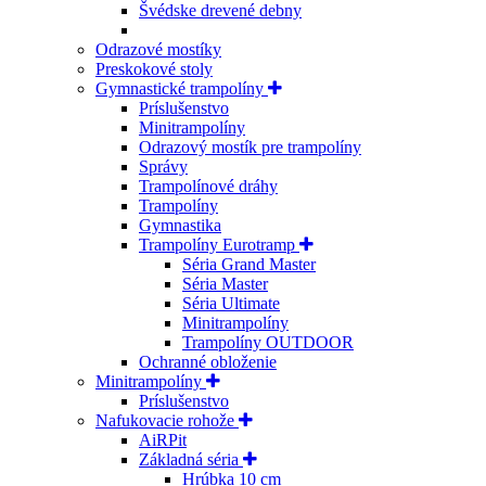
Švédske drevené debny
Odrazové mostíky
Preskokové stoly
Gymnastické trampolíny
Príslušenstvo
Minitrampolíny
Odrazový mostík pre trampolíny
Správy
Trampolínové dráhy
Trampolíny
Gymnastika
Trampolíny Eurotramp
Séria Grand Master
Séria Master
Séria Ultimate
Minitrampolíny
Trampolíny OUTDOOR
Ochranné obloženie
Minitrampolíny
Príslušenstvo
Nafukovacie rohože
AiRPit
Základná séria
Hrúbka 10 cm