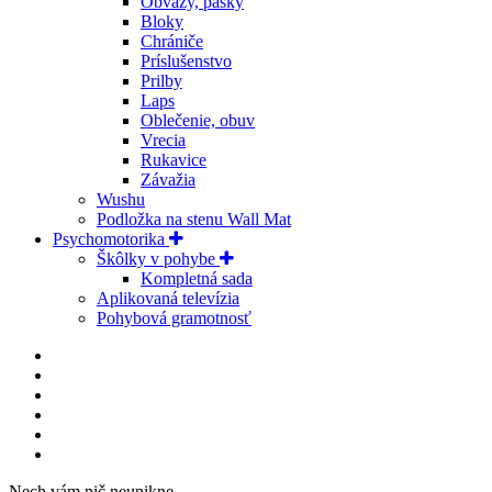
Obväzy, pásky
Bloky
Chrániče
Príslušenstvo
Prilby
Laps
Oblečenie, obuv
Vrecia
Rukavice
Závažia
Wushu
Podložka na stenu Wall Mat
Psychomotorika
Škôlky v pohybe
Kompletná sada
Aplikovaná televízia
Pohybová gramotnosť
Nech vám nič neunikne