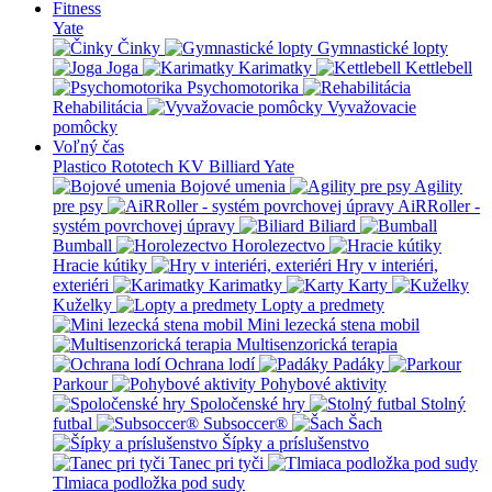
Fitness
Yate
Činky
Gymnastické lopty
Joga
Karimatky
Kettlebell
Psychomotorika
Rehabilitácia
Vyvažovacie
pomôcky
Voľný čas
Plastico Rototech
KV Billiard
Yate
Bojové umenia
Agility
pre psy
AiRRoller -
systém povrchovej úpravy
Biliard
Bumball
Horolezectvo
Hracie kútiky
Hry v interiéri,
exteriéri
Karimatky
Karty
Kuželky
Lopty a predmety
Mini lezecká stena mobil
Multisenzorická terapia
Ochrana lodí
Padáky
Parkour
Pohybové aktivity
Spoločenské hry
Stolný
futbal
Subsoccer®
Šach
Šípky a príslušenstvo
Tanec pri tyči
Tlmiaca podložka pod sudy