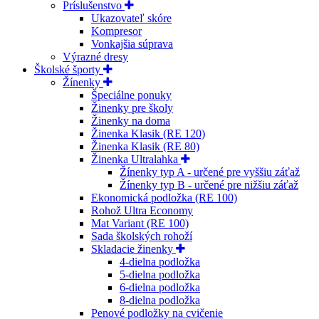
Príslušenstvo
Ukazovateľ skóre
Kompresor
Vonkajšia súprava
Výrazné dresy
Školské športy
Žínenky
Špeciálne ponuky
Žinenky pre školy
Žinenky na doma
Žinenka Klasik (RE 120)
Žinenka Klasik (RE 80)
Žinenka Ultralahka
Žínenky typ A - určené pre vyššiu záťaž
Žínenky typ B - určené pre nižšiu záťaž
Ekonomická podložka (RE 100)
Rohož Ultra Economy
Mat Variant (RE 100)
Sada školských rohoží
Skladacie žinenky
4-dielna podložka
5-dielna podložka
6-dielna podložka
8-dielna podložka
Penové podložky na cvičenie