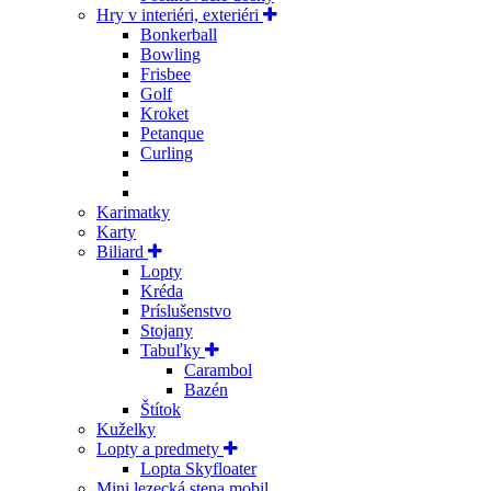
Hry v interiéri, exteriéri
Bonkerball
Bowling
Frisbee
Golf
Kroket
Petanque
Curling
Karimatky
Karty
Biliard
Lopty
Kréda
Príslušenstvo
Stojany
Tabuľky
Carambol
Bazén
Štítok
Kuželky
Lopty a predmety
Lopta Skyfloater
Mini lezecká stena mobil