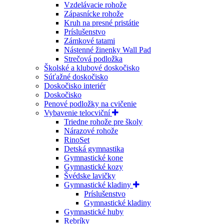
Vzdelávacie rohože
Zápasnícke rohože
Kruh na presné pristátie
Príslušenstvo
Zámkové tatami
Nástenné žinenky Wall Pad
Strečová podložka
Školské a klubové doskočisko
Súťažné doskočisko
Doskočisko interiér
Doskočisko
Penové podložky na cvičenie
Vybavenie telocviční
Triedne rohože pre školy
Nárazové rohože
RinoSet
Detská gymnastika
Gymnastické kone
Gymnastické kozy
Švédske lavičky
Gymnastické kladiny
Príslušenstvo
Gymnastické kladiny
Gymnastické huby
Rebríky