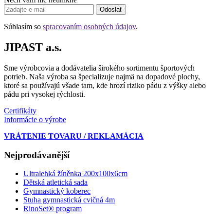
Odoslať
Súhlasím so
spracovaním osobných údajov
.
JIPAST a.s.
Sme výrobcovia a dodávatelia širokého sortimentu športových
potrieb. Naša výroba sa špecializuje najmä na dopadové plochy,
ktoré sa používajú všade tam, kde hrozí riziko pádu z výšky alebo
pádu pri vysokej rýchlosti.
Certifikáty
Informácie o výrobe
VRÁTENIE TOVARU / REKLAMÁCIA
Nejprodávanější
Ultralehká žíněnka 200x100x6cm
Dětská atletická sada
Gymnastický koberec
Stuha gymnastická cvičná 4m
RinoSet® program