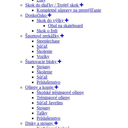
Skok do diaľky / Trojitý skok
Kompletné súpravy na premýšľanie
Doskočisko
Skok do výšky
Obal na skateboard
Skok o žrdi
Športové prekážky
Steeplechase
Súťaž
Školenie
Vozíky
Štartovacie bloky
Stojany
Školenie
Súťaž
Príslušenstvo
Oštepy a kopije
Školské tréningové oštepy
Tréningové oštepy
Súťaž Javelins
Stojany
Tašky
Príslušenstvo
Disky a stojany