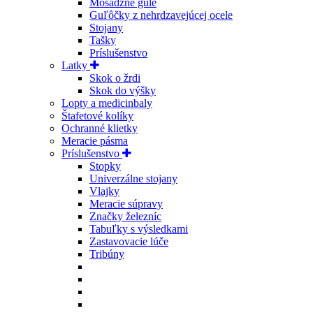
Mosadzné gule
Guľôčky z nehrdzavejúcej ocele
Stojany
Tašky
Príslušenstvo
Latky
Skok o žrdi
Skok do výšky
Lopty a medicinbaly
Štafetové kolíky
Ochranné klietky
Meracie pásma
Príslušenstvo
Stopky
Univerzálne stojany
Vlajky
Meracie súpravy
Značky železníc
Tabuľky s výsledkami
Zastavovacie lúče
Tribúny