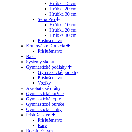
Hrúbka 15 cm
Hrúbka 20 cm
Hrúbka 30 cm
Séria Pro
Hrúbka 10 cm
Hrúbka 20 cm
Hrúbka 30 cm
Príslušenstvo
Kruhová konštrukcia
Príslušenstvo
Balet
Systémy skoku
Gymnastické podlahy
Gymnastické podlahy
Príslušenstvo
Vozíky
Akrobatické dráhy
Gymnastické kužele
Gymnastické lopty
Gymnastické obruče
Gymnastické stuhy
Príslušenstvo
Príslušenstvo
Bary
Rocking´Gym