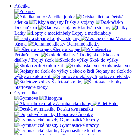
Atletika
Atletika junior
Detská
atletika
Disky a stojany
Doskočisko
Kladivá a stojany
Latky
Lopty a medicinbaly
Lopty a stojany
Meracie
pásma
Ochranné klietky
Oštepy a kopije
Príslušenstvo
Skok do
diaľky / Trojitý skok
Skok do výšky
Skok o žrdi
Skokanské tyče
Stojany na skok do
výšky a skok o žrdi
Športové prekážky
Štafetové kolíky
Štartovacie bloky
Gymnastika
Akrobatické dráhy
Balet
Detská gymnastika
Dopadové žinenky
Gymnastické hrazdy
Gymnastické hrazdy
Gymnastické kladiny