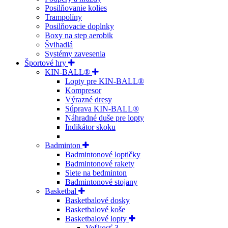
Posilňovanie kolies
Trampolíny
Posilňovacie doplnky
Boxy na step aerobik
Švihadlá
Systémy zavesenia
Športové hry
KIN-BALL®
Lopty pre KIN-BALL®
Kompresor
Výrazné dresy
Súprava KIN-BALL®
Náhradné duše pre lopty
Indikátor skoku
Badminton
Badmintonové loptičky
Badmintonové rakety
Siete na bedminton
Badmintonové stojany
Basketbal
Basketbalové dosky
Basketbalové koše
Basketbalové lopty
Veľkosť 3