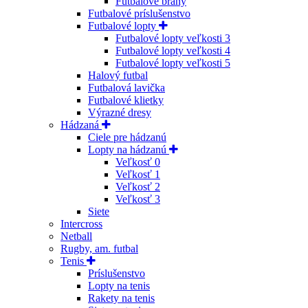
Futbalové brány
Futbalové príslušenstvo
Futbalové lopty
Futbalové lopty veľkosti 3
Futbalové lopty veľkosti 4
Futbalové lopty veľkosti 5
Halový futbal
Futbalová lavička
Futbalové klietky
Výrazné dresy
Hádzaná
Ciele pre hádzanú
Lopty na hádzanú
Veľkosť 0
Veľkosť 1
Veľkosť 2
Veľkosť 3
Siete
Intercross
Netball
Rugby, am. futbal
Tenis
Príslušenstvo
Lopty na tenis
Rakety na tenis