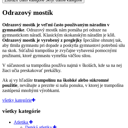
Zobraziť Ďalší kategórie
Skryť ďalšie kategórie
Odrazový mostík
Odrazový mostík je veľmi často používaným náradím v
gymnastike
. Odrazový mostík nám pomáha pri odraze na
gymnastickom náradí. Klasickým skokanským náradím je kôň.
Odrazový mostík je vyrobený z preglejky
špeciálne ohnutej tak,
aby tlmila gymnastu pri dopade a poskytla gymnastovi potrebnú silu
na skok. Súťažná trampolína je zvyčajne vybavená pomocnými
pružinami, ktoré gymnastu vymrštia väčšou silou.
V súčasnosti sa trampolína používa najmä v školách, kde sa na nej
žiaci učia preskakovať prekážky.
Ak aj vy hľadáte
trampolínu na školské alebo súkromné
použitie
, neváhajte a prezrite si našu ponuku, v ktorej je trampolína
zastúpená mnohými výrobkami.
všetky kategórie
všetky kategórie
Atletika
Detská atletika