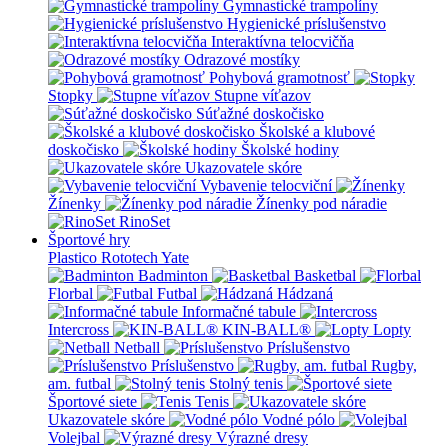
Gymnastické trampolíny
Hygienické príslušenstvo
Interaktívna telocvičňa
Odrazové mostíky
Pohybová gramotnosť
Stopky
Stupne víťazov
Súťažné doskočisko
Školské a klubové
doskočisko
Školské hodiny
Ukazovatele skóre
Vybavenie telocviční
Žínenky
Žínenky pod náradie
RinoSet
Športové hry
Plastico Rototech
Yate
Badminton
Basketbal
Florbal
Futbal
Hádzaná
Informačné tabule
Intercross
KIN-BALL®
Lopty
Netball
Príslušenstvo
Príslušenstvo
Rugby,
am. futbal
Stolný tenis
Športové siete
Tenis
Ukazovatele skóre
Vodné pólo
Volejbal
Výrazné dresy