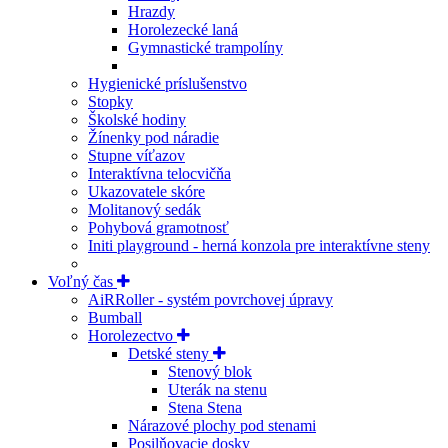
Hrazdy
Horolezecké laná
Gymnastické trampolíny
Hygienické príslušenstvo
Stopky
Školské hodiny
Žínenky pod náradie
Stupne víťazov
Interaktívna telocvičňa
Ukazovatele skóre
Molitanový sedák
Pohybová gramotnosť
Initi playground - herná konzola pre interaktívne steny
Voľný čas
AiRRoller - systém povrchovej úpravy
Bumball
Horolezectvo
Detské steny
Stenový blok
Uterák na stenu
Stena Stena
Nárazové plochy pod stenami
Posilňovacie dosky