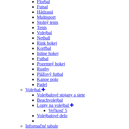
Florbal
Futsal
Hádzaná
Multisport
Stolný tenis
Tenis
Volejbal
Netball
Rink hokej
Korfbal
Inline hokej
Futbal
Pozemný hokej
Rugby
Plážový futbal
Kanoe polo
Padel
Volejbal
Volejbalové stojany a siete
Beachvolejbal
Lopty na volejbal
Veľkosť 5
Volejbalové delo
Informačné tabule