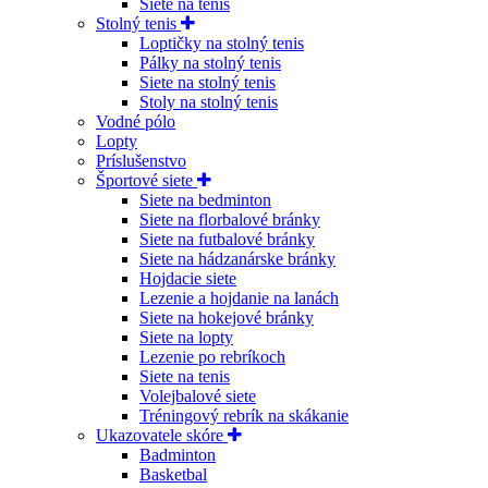
Siete na tenis
Stolný tenis
Loptičky na stolný tenis
Pálky na stolný tenis
Siete na stolný tenis
Stoly na stolný tenis
Vodné pólo
Lopty
Príslušenstvo
Športové siete
Siete na bedminton
Siete na florbalové bránky
Siete na futbalové bránky
Siete na hádzanárske bránky
Hojdacie siete
Lezenie a hojdanie na lanách
Siete na hokejové bránky
Siete na lopty
Lezenie po rebríkoch
Siete na tenis
Volejbalové siete
Tréningový rebrík na skákanie
Ukazovatele skóre
Badminton
Basketbal