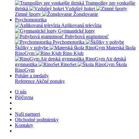
Trampolíny pre vonkajšie
ihriská
Vzdušný hokej
Zimné športy
Žonglovanie
Psychomotorika
Aplikovaná televízia
Gymnastické lopty
Pohybová gramotnosť
Psychomotorika
Škôlky v pohybe
Materská škola
RinoGym
Rino Kjub
RinoGym Air detská
gymnastika
RinoSet
Škola
RinoGym
Poháre a medaily
Reference
Akčné ponuky
O nás
Půjčovna
Naši partneri
Obchodné podmienky
Kontakty