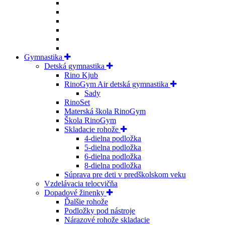
Gymnastika
Detská gymnastika
Rino Kjub
RinoGym Air detská gymnastika
Sady
RinoSet
Materská škola RinoGym
Škola RinoGym
Skladacie rohože
4-dielna podložka
5-dielna podložka
6-dielna podložka
8-dielna podložka
Súprava pre deti v predškolskom veku
Vzdelávacia telocvičňa
Dopadové žinenky
Ďalšie rohože
Podložky pod nástroje
Nárazové rohože skladacie