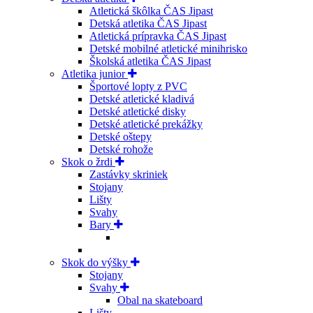
Atletická škôlka ČAS Jipast
Detská atletika ČAS Jipast
Atletická prípravka ČAS Jipast
Detské mobilné atletické minihrisko
Školská atletika ČAS Jipast
Atletika junior
Športové lopty z PVC
Detské atletické kladivá
Detské atletické disky
Detské atletické prekážky
Detské oštepy
Detské rohože
Skok o žrdi
Zastávky skriniek
Stojany
Lišty
Svahy
Bary
Skok do výšky
Stojany
Svahy
Obal na skateboard
Lišty