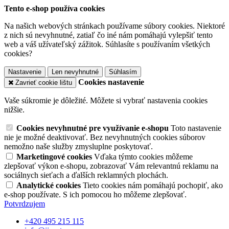
Tento e-shop používa cookies
Na našich webových stránkach používame súbory cookies. Niektoré
z nich sú nevyhnutné, zatiaľ čo iné nám pomáhajú vylepšiť tento
web a váš užívateľský zážitok. Súhlasíte s používaním všetkých
cookies?
Nastavenie
Len nevyhnutné
Súhlasím
Cookies nastavenie
Zavrieť cookie lištu
Vaše súkromie je dôležité. Môžete si vybrať nastavenia cookies
nižšie.
Cookies nevyhnutné pre využívanie e-shopu
Toto nastavenie
nie je možné deaktivovať. Bez nevyhnutných cookies súborov
nemožno naše služby zmysluplne poskytovať.
Marketingové cookies
Vďaka týmto cookies môžeme
zlepšovať výkon e-shopu, zobrazovať Vám relevantnú reklamu na
sociálnych sieťach a ďalších reklamných plochách.
Analytické cookies
Tieto cookies nám pomáhajú pochopiť, ako
e-shop používate. S ich pomocou ho môžeme zlepšovať.
Potvrdzujem
+420 495 215 115