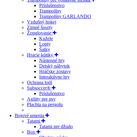
Príslušenstvo
Trampolíny
Trampolíny GARLANDO
Vzdušný hokej
Zimné športy
Žonglovanie
Kužele
Lopty
Šatky
Hracie kútiky
Nástenné hry
Detský nábytok
Hráčske zostavy
Interaktívne hry
Ochrana lodí
Subsoccer®
Príslušenstvo
Agility pre psy
Plachta na pergolu
Bojové umenia
Tatami
Tatami pre džudo
Box