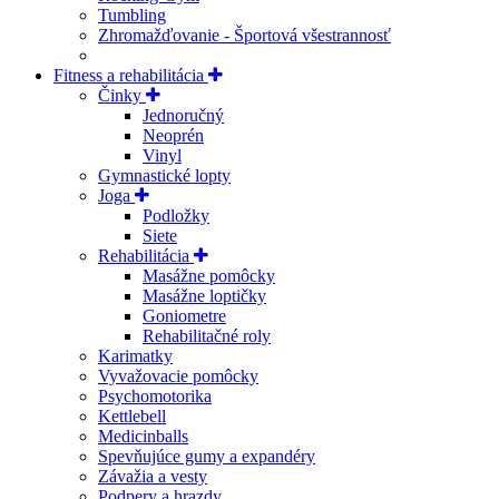
Tumbling
Zhromažďovanie - Športová všestrannosť
Fitness a rehabilitácia
Činky
Jednoručný
Neoprén
Vinyl
Gymnastické lopty
Joga
Podložky
Siete
Rehabilitácia
Masážne pomôcky
Masážne loptičky
Goniometre
Rehabilitačné roly
Karimatky
Vyvažovacie pomôcky
Psychomotorika
Kettlebell
Medicinballs
Spevňujúce gumy a expandéry
Závažia a vesty
Podpery a hrazdy