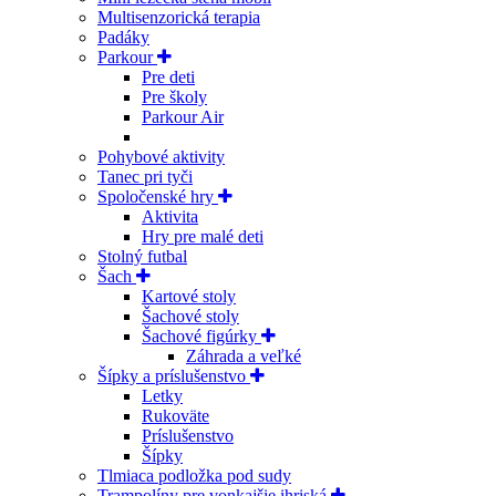
Multisenzorická terapia
Padáky
Parkour
Pre deti
Pre školy
Parkour Air
Pohybové aktivity
Tanec pri tyči
Spoločenské hry
Aktivita
Hry pre malé deti
Stolný futbal
Šach
Kartové stoly
Šachové stoly
Šachové figúrky
Záhrada a veľké
Šípky a príslušenstvo
Letky
Rukoväte
Príslušenstvo
Šípky
Tlmiaca podložka pod sudy
Trampolíny pre vonkajšie ihriská