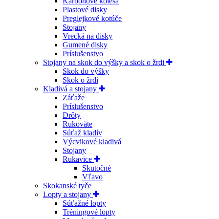
Karbónové kolesá
Plastové disky
Preglejkové kotúče
Stojany
Vrecká na disky
Gumené disky
Príslušenstvo
Stojany na skok do výšky a skok o žrdi
Skok do výšky
Skok o žrdi
Kladivá a stojany
Záťaže
Príslušenstvo
Drôty
Rukoväte
Súťaž kladív
Výcvikové kladivá
Stojany
Rukavice
Skutočné
Vľavo
Skokanské tyče
Lopty a stojany
Súťažné lopty
Tréningové lopty