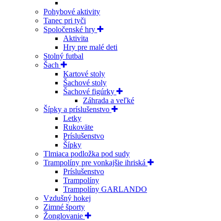
Pohybové aktivity
Tanec pri tyči
Spoločenské hry
Aktivita
Hry pre malé deti
Stolný futbal
Šach
Kartové stoly
Šachové stoly
Šachové figúrky
Záhrada a veľké
Šípky a príslušenstvo
Letky
Rukoväte
Príslušenstvo
Šípky
Tlmiaca podložka pod sudy
Trampolíny pre vonkajšie ihriská
Príslušenstvo
Trampolíny
Trampolíny GARLANDO
Vzdušný hokej
Zimné športy
Žonglovanie