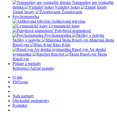
Trampolíny pre vonkajšie
ihriská
Vzdušný hokej
Zimné športy
Žonglovanie
Psychomotorika
Aplikovaná televízia
Gymnastické lopty
Pohybová gramotnosť
Psychomotorika
Škôlky v pohybe
Materská škola
RinoGym
Rino Kjub
RinoGym Air detská
gymnastika
RinoSet
Škola
RinoGym
Poháre a medaily
Reference
Akčné ponuky
O nás
Půjčovna
Naši partneri
Obchodné podmienky
Kontakty