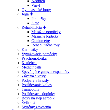
Neoprén
Vinyl
Gymnastické lopty
Joga
Podložky
Siete
Rehabilitácia
Masážne pomôcky
Masážne loptičky
Goniometre
Rehabilitačné roly
Karimatky
Vyvažovacie pomôcky
Psychomotorika
Kettlebell
Medicinballs
Spevňujúce gumy a expandéry
Závažia a vesty
Podpery a hrazdy
Posilňovanie kolies
Trampolíny
Posilňovacie doplnky
Boxy na step aerobik
Švihadlá
Systémy zavesenia