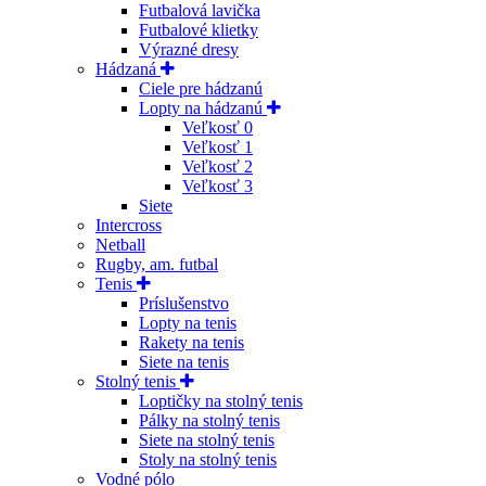
Futbalová lavička
Futbalové klietky
Výrazné dresy
Hádzaná
Ciele pre hádzanú
Lopty na hádzanú
Veľkosť 0
Veľkosť 1
Veľkosť 2
Veľkosť 3
Siete
Intercross
Netball
Rugby, am. futbal
Tenis
Príslušenstvo
Lopty na tenis
Rakety na tenis
Siete na tenis
Stolný tenis
Loptičky na stolný tenis
Pálky na stolný tenis
Siete na stolný tenis
Stoly na stolný tenis
Vodné pólo