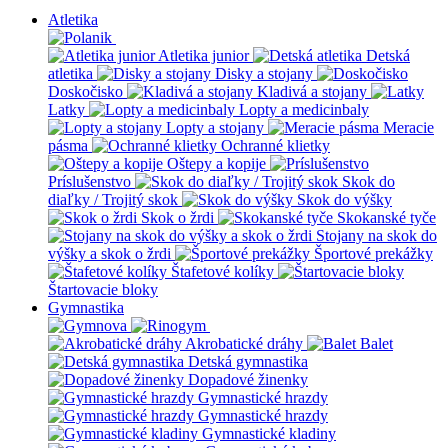
Atletika
Atletika junior
Detská
atletika
Disky a stojany
Doskočisko
Kladivá a stojany
Latky
Lopty a medicinbaly
Lopty a stojany
Meracie
pásma
Ochranné klietky
Oštepy a kopije
Príslušenstvo
Skok do
diaľky / Trojitý skok
Skok do výšky
Skok o žrdi
Skokanské tyče
Stojany na skok do
výšky a skok o žrdi
Športové prekážky
Štafetové kolíky
Štartovacie bloky
Gymnastika
Akrobatické dráhy
Balet
Detská gymnastika
Dopadové žinenky
Gymnastické hrazdy
Gymnastické hrazdy
Gymnastické kladiny