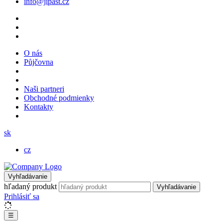
info@jipast.cz
O nás
Půjčovna
Naši partneri
Obchodné podmienky
Kontakty
sk
cz
Vyhľadávanie
hľadaný produkt
Vyhľadávanie
Prihlásiť sa
☰