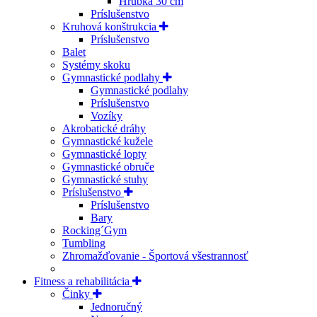
Hrúbka 30 cm
Príslušenstvo
Kruhová konštrukcia
Príslušenstvo
Balet
Systémy skoku
Gymnastické podlahy
Gymnastické podlahy
Príslušenstvo
Vozíky
Akrobatické dráhy
Gymnastické kužele
Gymnastické lopty
Gymnastické obruče
Gymnastické stuhy
Príslušenstvo
Príslušenstvo
Bary
Rocking´Gym
Tumbling
Zhromažďovanie - Športová všestrannosť
Fitness a rehabilitácia
Činky
Jednoručný