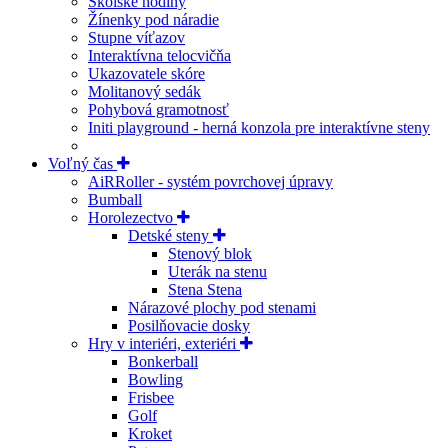
Školské hodiny
Žínenky pod náradie
Stupne víťazov
Interaktívna telocvičňa
Ukazovatele skóre
Molitanový sedák
Pohybová gramotnosť
Initi playground - herná konzola pre interaktívne steny
Voľný čas
AiRRoller - systém povrchovej úpravy
Bumball
Horolezectvo
Detské steny
Stenový blok
Uterák na stenu
Stena Stena
Nárazové plochy pod stenami
Posilňovacie dosky
Hry v interiéri, exteriéri
Bonkerball
Bowling
Frisbee
Golf
Kroket