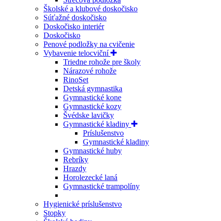
Školské a klubové doskočisko
Súťažné doskočisko
Doskočisko interiér
Doskočisko
Penové podložky na cvičenie
Vybavenie telocviční
Triedne rohože pre školy
Nárazové rohože
RinoSet
Detská gymnastika
Gymnastické kone
Gymnastické kozy
Švédske lavičky
Gymnastické kladiny
Príslušenstvo
Gymnastické kladiny
Gymnastické huby
Rebríky
Hrazdy
Horolezecké laná
Gymnastické trampolíny
Hygienické príslušenstvo
Stopky