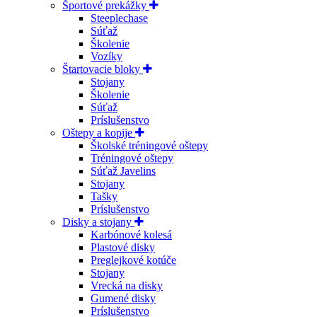
Športové prekážky
Steeplechase
Súťaž
Školenie
Vozíky
Štartovacie bloky
Stojany
Školenie
Súťaž
Príslušenstvo
Oštepy a kopije
Školské tréningové oštepy
Tréningové oštepy
Súťaž Javelins
Stojany
Tašky
Príslušenstvo
Disky a stojany
Karbónové kolesá
Plastové disky
Preglejkové kotúče
Stojany
Vrecká na disky
Gumené disky
Príslušenstvo