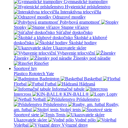
Gymnastické trampolíny
Hygienické príslušenstvo
Interaktívna telocvičňa
Odrazové mostíky
Pohybová gramotnosť
Stopky
Stupne víťazov
Súťažné doskočisko
Školské a klubové
doskočisko
Školské hodiny
Ukazovatele skóre
Vybavenie telocviční
Žínenky
Žínenky pod náradie
RinoSet
Športové hry
Plastico Rototech
Yate
Badminton
Basketbal
Florbal
Futbal
Hádzaná
Informačné tabule
Intercross
KIN-BALL®
Lopty
Netball
Príslušenstvo
Príslušenstvo
Rugby,
am. futbal
Stolný tenis
Športové siete
Tenis
Ukazovatele skóre
Vodné pólo
Volejbal
Výrazné dresy