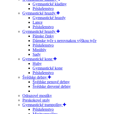
Gymnastické kladiny
Príslušenstvo
Gymnastické hrazdy
Gymnastické hrazdy
Lance
Príslušenstvo
Gymnastické hrazdy
Pánske činky
Dámske tyče s nerovnakou výškou tyče
Príslušenstvo
Miniihly
Sady
Gymnastické kone
Huby
Gymnastické kone
Príslušenstvo
Švédske debny
Švédske penové debny
Švédske drevené debny
Odrazové mostíky
Preskokové stoly
Gymnastické trampolíny
Príslušenstvo
Minitrampolíny