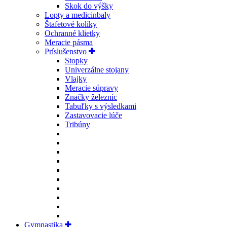
Skok do výšky
Lopty a medicinbaly
Štafetové kolíky
Ochranné klietky
Meracie pásma
Príslušenstvo
Stopky
Univerzálne stojany
Vlajky
Meracie súpravy
Značky železníc
Tabuľky s výsledkami
Zastavovacie lúče
Tribúny
Gymnastika