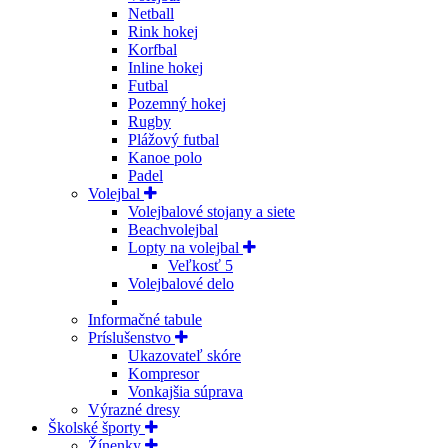
Netball
Rink hokej
Korfbal
Inline hokej
Futbal
Pozemný hokej
Rugby
Plážový futbal
Kanoe polo
Padel
Volejbal
Volejbalové stojany a siete
Beachvolejbal
Lopty na volejbal
Veľkosť 5
Volejbalové delo
Informačné tabule
Príslušenstvo
Ukazovateľ skóre
Kompresor
Vonkajšia súprava
Výrazné dresy
Školské športy
Žínenky