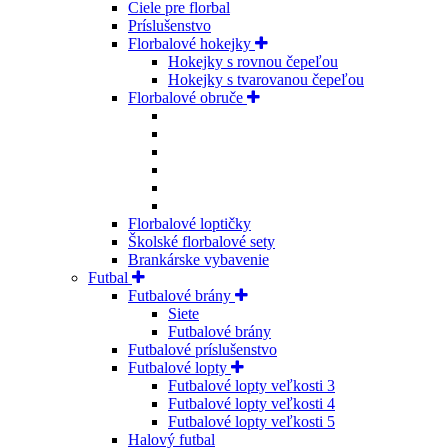
Ciele pre florbal
Príslušenstvo
Florbalové hokejky
Hokejky s rovnou čepeľou
Hokejky s tvarovanou čepeľou
Florbalové obruče
Florbalové loptičky
Školské florbalové sety
Brankárske vybavenie
Futbal
Futbalové brány
Siete
Futbalové brány
Futbalové príslušenstvo
Futbalové lopty
Futbalové lopty veľkosti 3
Futbalové lopty veľkosti 4
Futbalové lopty veľkosti 5
Halový futbal