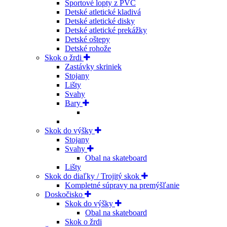
Športové lopty z PVC
Detské atletické kladivá
Detské atletické disky
Detské atletické prekážky
Detské oštepy
Detské rohože
Skok o žrdi
Zastávky skriniek
Stojany
Lišty
Svahy
Bary
Skok do výšky
Stojany
Svahy
Obal na skateboard
Lišty
Skok do diaľky / Trojitý skok
Kompletné súpravy na premýšľanie
Doskočisko
Skok do výšky
Obal na skateboard
Skok o žrdi