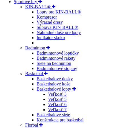
Športové hry
KIN-BALL®
Lopty pre KIN-BALL®
Kompresor
Výrazné dresy
Súprava KIN-BALL®
Náhradné duše pre lopty
Indikátor skoku
Badminton
Badmintonové loptičky
Badmintonové rakety
Siete na bedminton
Badmintonové stojany
Basketbal
Basketbalové dosky
Basketbalové koše
Basketbalové lopty
Veľkosť 3
Veľkosť 5
Veľkosť 6
Veľkosť 7
Basketbalové siete
Konštrukcia pre basketbal
Florbal