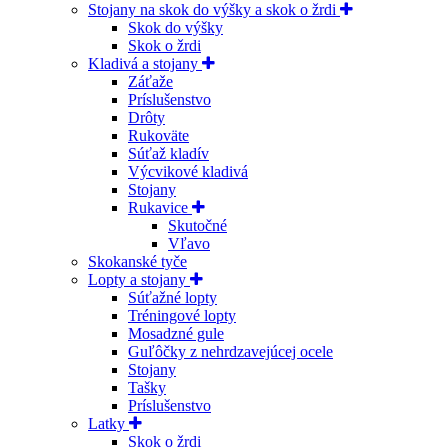
Stojany na skok do výšky a skok o žrdi
Skok do výšky
Skok o žrdi
Kladivá a stojany
Záťaže
Príslušenstvo
Drôty
Rukoväte
Súťaž kladív
Výcvikové kladivá
Stojany
Rukavice
Skutočné
Vľavo
Skokanské tyče
Lopty a stojany
Súťažné lopty
Tréningové lopty
Mosadzné gule
Guľôčky z nehrdzavejúcej ocele
Stojany
Tašky
Príslušenstvo
Latky
Skok o žrdi