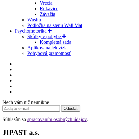
Vrecia
Rukavice
Závažia
Wushu
Podložka na stenu Wall Mat
Psychomotorika
Škôlky v pohybe
Kompletná sada
Aplikovaná televízia
Pohybová gramotnosť
Nech vám nič neunikne
Odoslať
Súhlasím so
spracovaním osobných údajov
.
JIPAST a.s.