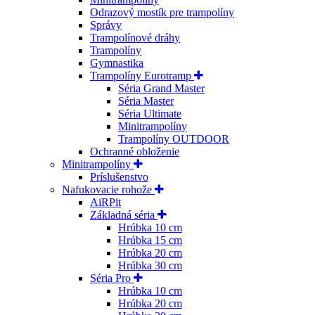
Odrazový mostík pre trampolíny
Správy
Trampolínové dráhy
Trampolíny
Gymnastika
Trampolíny Eurotramp
Séria Grand Master
Séria Master
Séria Ultimate
Minitrampolíny
Trampolíny OUTDOOR
Ochranné obloženie
Minitrampolíny
Príslušenstvo
Nafukovacie rohože
AiRPit
Základná séria
Hrúbka 10 cm
Hrúbka 15 cm
Hrúbka 20 cm
Hrúbka 30 cm
Séria Pro
Hrúbka 10 cm
Hrúbka 20 cm