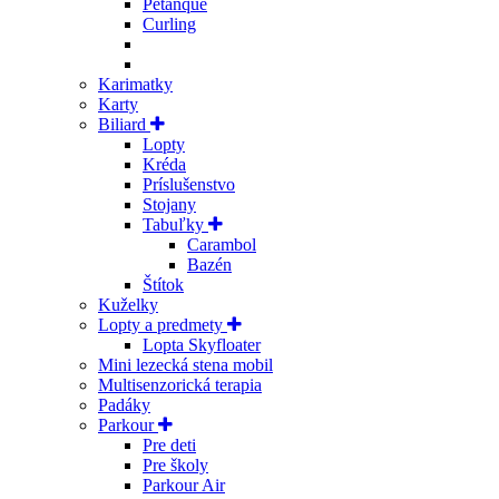
Petanque
Curling
Karimatky
Karty
Biliard
Lopty
Kréda
Príslušenstvo
Stojany
Tabuľky
Carambol
Bazén
Štítok
Kuželky
Lopty a predmety
Lopta Skyfloater
Mini lezecká stena mobil
Multisenzorická terapia
Padáky
Parkour
Pre deti
Pre školy
Parkour Air