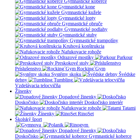
Gymnastické koberce
Gymnastické kone
Gymnastické kužele
Gymnastické lopty
Gymnastické obruče
Gymnastické podlahy
Gymnastické stuhy
Gymnastické trampolíny
Kruhová konštrukcia
Nafukovacie rohože
Odrazové mostíky
Parkour
Preskokové stoly
Príslušenstvo
Rocking´Gym
Systémy skoku
Švédske
debny
Tumbling
Vzdelávacia telocvičňa
Žínenky
Dopadové žinenky
Doskočisko
Doskočisko interiér
Nafukovacie rohože
Tatami
Žínenky
RinoSet
Školský šport
Dopadové žinenky
Doskočisko
Gymnastické koberce