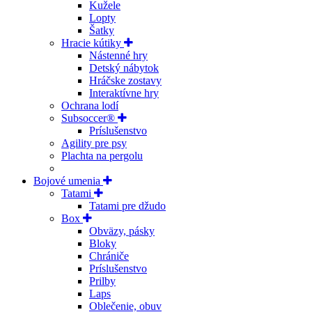
Kužele
Lopty
Šatky
Hracie kútiky
Nástenné hry
Detský nábytok
Hráčske zostavy
Interaktívne hry
Ochrana lodí
Subsoccer®
Príslušenstvo
Agility pre psy
Plachta na pergolu
Bojové umenia
Tatami
Tatami pre džudo
Box
Obväzy, pásky
Bloky
Chrániče
Príslušenstvo
Prilby
Laps
Oblečenie, obuv