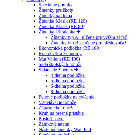
Špeciálne ponuky
Žinenky pre školy
Žinenky na doma
Žinenka Klasik (RE 120)
Žinenka Klasik (RE 80)
Žinenka Ultralahka
Žínenky typ A - určené pre vyššiu záťaž
Žínenky typ B - určené pre nižšiu záťaž
Ekonomická podložka (RE 100)
Rohož Ultra Economy
Mat Variant (RE 100)
Sada školských rohoží
Skladacie žinenky
4-dielna podložka
5-dielna podložka
6-dielna podložka
8-dielna podložka
Penové podložky na cvičenie
Vzdelávacie rohože
Zápasnícke rohože
Kruh na presné pristátie
Príslušenstvo
Zámkové tatami
Nástenné žinenky Wall Pad
Strečová podložka