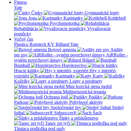
Fitness
Yate
Činky
Gymnastické lopty
Joga
Karimatky
Kettlebell
Psychomotorika
Rehabilitácia
Vyvažovacie
pomôcky
Voľný čas
Plastico Rototech
KV Billiard
Yate
Bojové umenia
Agility
pre psy
AiRRoller -
systém povrchovej úpravy
Biliard
Bumball
Horolezectvo
Hracie kútiky
Hry v interiéri,
exteriéri
Karimatky
Karty
Kuželky
Lopty a predmety
Mini lezecká stena mobil
Multisenzorická terapia
Ochrana lodí
Padáky
Parkour
Pohybové aktivity
Spoločenské hry
Stolný
futbal
Subsoccer®
Šach
Šípky a príslušenstvo
Tanec pri tyči
Tlmiaca podložka pod sudy