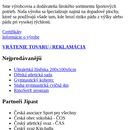
Sme výrobcovia a dodávatelia širokého sortimentu športových
potrieb. Naša výroba sa špecializuje najmä na dopadové plochy,
ktoré sa používajú všade tam, kde hrozí riziko pádu z výšky alebo
pádu pri vysokej rýchlosti.
Certifikáty
Informácie o výrobe
VRÁTENIE TOVARU / REKLAMÁCIA
Nejprodávanější
Ultralehká žíněnka 200x100x6cm
Dětská atletická sada
Gymnastický koberec
Stuha gymnastická cvičná 4m
RinoSet® program
Partneři Jipast
Česká asociace Sport pro všechny
Česká obec sokolská - ČOS
Český atletický svaz - ČAS
Český svaz Kin-ballu