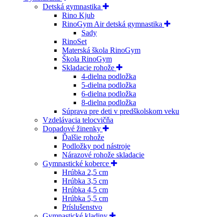
Detská gymnastika
Rino Kjub
RinoGym Air detská gymnastika
Sady
RinoSet
Materská škola RinoGym
Škola RinoGym
Skladacie rohože
4-dielna podložka
5-dielna podložka
6-dielna podložka
8-dielna podložka
Súprava pre deti v predškolskom veku
Vzdelávacia telocvičňa
Dopadové žinenky
Ďalšie rohože
Podložky pod nástroje
Nárazové rohože skladacie
Gymnastické koberce
Hrúbka 2,5 cm
Hrúbka 3,5 cm
Hrúbka 4,5 cm
Hrúbka 5,5 cm
Príslušenstvo
Gymnastické kladiny