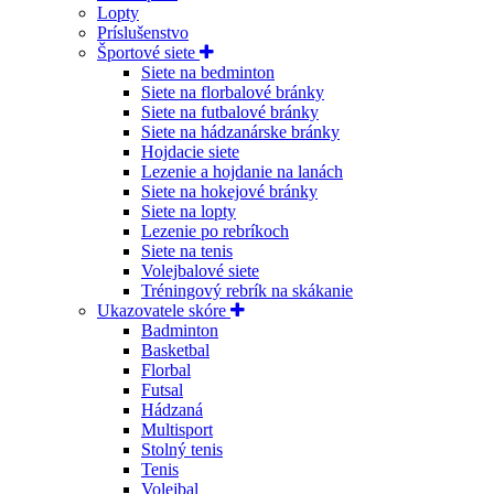
Lopty
Príslušenstvo
Športové siete
Siete na bedminton
Siete na florbalové bránky
Siete na futbalové bránky
Siete na hádzanárske bránky
Hojdacie siete
Lezenie a hojdanie na lanách
Siete na hokejové bránky
Siete na lopty
Lezenie po rebríkoch
Siete na tenis
Volejbalové siete
Tréningový rebrík na skákanie
Ukazovatele skóre
Badminton
Basketbal
Florbal
Futsal
Hádzaná
Multisport
Stolný tenis
Tenis
Volejbal