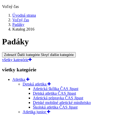
Voľný čas
Úvodná strana
Voľný čas
Padáky
Katalog 2016
Padáky
Zobraziť Ďalší kategórie
Skryť ďalšie kategórie
všetky kategórie
všetky kategórie
Atletika
Detská atletika
Atletická škôlka ČAS Jipast
Detská atletika ČAS Jipast
Atletická prípravka ČAS Jipast
Detské mobilné atletické minihrisko
Školská atletika ČAS Jipast
Atletika junior