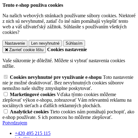
Tento e-shop používa cookies
Na našich webových stránkach používame súbory cookies. Niektoré
z nich sú nevyhnutné, zatiaľ čo iné nám pomáhajú vylepšiť tento
web a váš užívateľský zážitok. Súhlasíte s používaním všetkých
cookies?
Nastavenie
Len nevyhnutné
Súhlasím
Cookies nastavenie
Zavrieť cookie lištu
Vaše súkromie je dôležité. Môžete si vybrať nastavenia cookies
nižšie.
Cookies nevyhnutné pre využívanie e-shopu
Toto nastavenie
nie je možné deaktivovať. Bez nevyhnutných cookies súborov
nemožno naše služby zmysluplne poskytovať.
Marketingové cookies
Vďaka týmto cookies môžeme
zlepšovať výkon e-shopu, zobrazovať Vám relevantnú reklamu na
sociálnych sieťach a ďalších reklamných plochách.
Analytické cookies
Tieto cookies nám pomáhajú pochopiť, ako
e-shop používate. S ich pomocou ho môžeme zlepšovať.
Potvrdzujem
+420 495 215 115