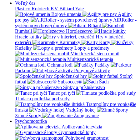
Voľný čas
Plastico Rototech
KV Billiard
Yate
Bojové umenia
Agility
pre psy
AiRRoller -
systém povrchovej úpravy
Biliard
Bumball
Horolezectvo
Hracie kútiky
Hry v interiéri,
exteriéri
Karimatky
Karty
Kuželky
Lopty a predmety
Mini lezecká stena mobil
Multisenzorická terapia
Ochrana lodí
Padáky
Parkour
Pohybové aktivity
Spoločenské hry
Stolný
futbal
Subsoccer®
Šach
Šípky a príslušenstvo
Tanec pri tyči
Tlmiaca podložka pod sudy
Trampolíny pre vonkajšie
ihriská
Vzdušný hokej
Zimné športy
Žonglovanie
Psychomotorika
Aplikovaná televízia
Gymnastické lopty
Pohybová gramotnosť