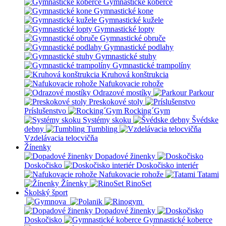
Gymnastické koberce
Gymnastické kone
Gymnastické kužele
Gymnastické lopty
Gymnastické obruče
Gymnastické podlahy
Gymnastické stuhy
Gymnastické trampolíny
Kruhová konštrukcia
Nafukovacie rohože
Odrazové mostíky
Parkour
Preskokové stoly
Príslušenstvo
Rocking´Gym
Systémy skoku
Švédske
debny
Tumbling
Vzdelávacia telocvičňa
Žínenky
Dopadové žinenky
Doskočisko
Doskočisko interiér
Nafukovacie rohože
Tatami
Žínenky
RinoSet
Školský šport
Dopadové žinenky
Doskočisko
Gymnastické koberce