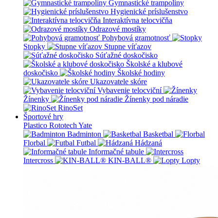
Gymnastické trampolíny
Hygienické príslušenstvo
Interaktívna telocvičňa
Odrazové mostíky
Pohybová gramotnosť
Stopky
Stupne víťazov
Súťažné doskočisko
Školské a klubové
doskočisko
Školské hodiny
Ukazovatele skóre
Vybavenie telocviční
Žínenky
Žínenky pod náradie
RinoSet
Športové hry
Plastico Rototech
Yate
Badminton
Basketbal
Florbal
Futbal
Hádzaná
Informačné tabule
Intercross
KIN-BALL®
Lopty