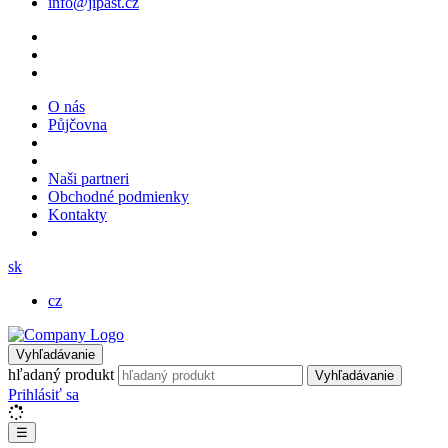
info@jipast.cz
O nás
Půjčovna
Naši partneri
Obchodné podmienky
Kontakty
sk
cz
Vyhľadávanie
hľadaný produkt
Vyhľadávanie
Prihlásiť sa
☰