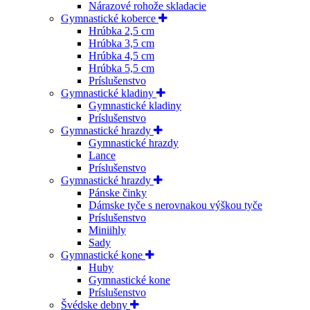
Nárazové rohože skladacie
Gymnastické koberce
Hrúbka 2,5 cm
Hrúbka 3,5 cm
Hrúbka 4,5 cm
Hrúbka 5,5 cm
Príslušenstvo
Gymnastické kladiny
Gymnastické kladiny
Príslušenstvo
Gymnastické hrazdy
Gymnastické hrazdy
Lance
Príslušenstvo
Gymnastické hrazdy
Pánske činky
Dámske tyče s nerovnakou výškou tyče
Príslušenstvo
Miniihly
Sady
Gymnastické kone
Huby
Gymnastické kone
Príslušenstvo
Švédske debny