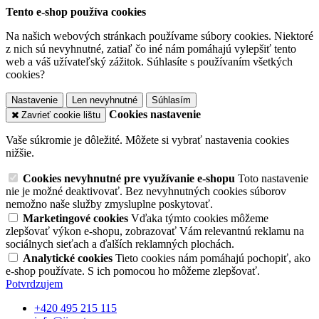
Tento e-shop používa cookies
Na našich webových stránkach používame súbory cookies. Niektoré
z nich sú nevyhnutné, zatiaľ čo iné nám pomáhajú vylepšiť tento
web a váš užívateľský zážitok. Súhlasíte s používaním všetkých
cookies?
Nastavenie
Len nevyhnutné
Súhlasím
Cookies nastavenie
Zavrieť cookie lištu
Vaše súkromie je dôležité. Môžete si vybrať nastavenia cookies
nižšie.
Cookies nevyhnutné pre využívanie e-shopu
Toto nastavenie
nie je možné deaktivovať. Bez nevyhnutných cookies súborov
nemožno naše služby zmysluplne poskytovať.
Marketingové cookies
Vďaka týmto cookies môžeme
zlepšovať výkon e-shopu, zobrazovať Vám relevantnú reklamu na
sociálnych sieťach a ďalších reklamných plochách.
Analytické cookies
Tieto cookies nám pomáhajú pochopiť, ako
e-shop používate. S ich pomocou ho môžeme zlepšovať.
Potvrdzujem
+420 495 215 115