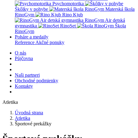
Psychomotorika
Škôlky v pohybe
Materská škola
RinoGym
Rino Kjub
RinoGym Air detská
gymnastika
RinoSet
Škola
RinoGym
Poháre a medaily
Reference
Akčné ponuky
O nás
Půjčovna
Naši partneri
Obchodné podmienky
Kontakty
Atletika
Úvodná strana
Atletika
Športové prekážky