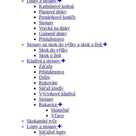
Disky a stojany
Karbónové kolesá
Plastové disky
Preglejkové kotúče
Stojany
Vrecká na disky
Gumené disky
Príslušenstvo
Stojany na skok do výšky a skok o žrdi
Skok do výšky
Skok o žrdi
Kladivá a stojany
Záťaže
Príslušenstvo
Drôty
Rukoväte
Súťaž kladív
Výcvikové kladivá
Stojany
Rukavice
Skutočné
Vľavo
Skokanské tyče
Lopty a stojany
Súťažné lopty