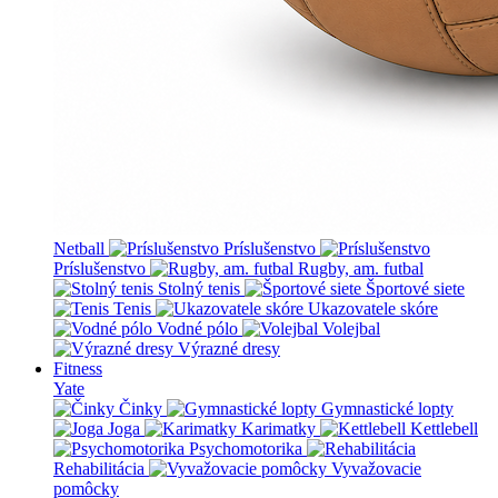
Netball
Príslušenstvo
Príslušenstvo
Rugby, am. futbal
Stolný tenis
Športové siete
Tenis
Ukazovatele skóre
Vodné pólo
Volejbal
Výrazné dresy
Fitness
Yate
Činky
Gymnastické lopty
Joga
Karimatky
Kettlebell
Psychomotorika
Rehabilitácia
Vyvažovacie
pomôcky