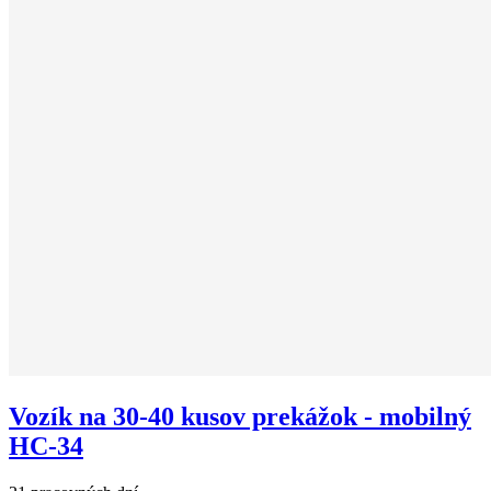
Vozík na 30-40 kusov prekážok - mobilný
HC-34