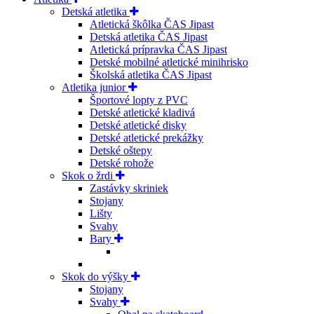
Detská atletika
Atletická škôlka ČAS Jipast
Detská atletika ČAS Jipast
Atletická prípravka ČAS Jipast
Detské mobilné atletické minihrisko
Školská atletika ČAS Jipast
Atletika junior
Športové lopty z PVC
Detské atletické kladivá
Detské atletické disky
Detské atletické prekážky
Detské oštepy
Detské rohože
Skok o žrdi
Zastávky skriniek
Stojany
Lišty
Svahy
Bary
Skok do výšky
Stojany
Svahy