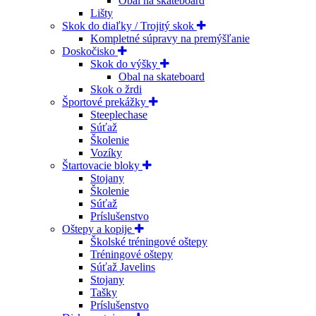
Obal na skateboard
Lišty
Skok do diaľky / Trojitý skok
Kompletné súpravy na premýšľanie
Doskočisko
Skok do výšky
Obal na skateboard
Skok o žrdi
Športové prekážky
Steeplechase
Súťaž
Školenie
Vozíky
Štartovacie bloky
Stojany
Školenie
Súťaž
Príslušenstvo
Oštepy a kopije
Školské tréningové oštepy
Tréningové oštepy
Súťaž Javelins
Stojany
Tašky
Príslušenstvo