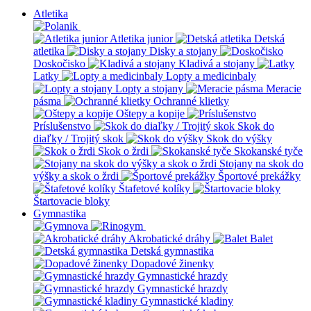
Atletika
Atletika junior
Detská
atletika
Disky a stojany
Doskočisko
Kladivá a stojany
Latky
Lopty a medicinbaly
Lopty a stojany
Meracie
pásma
Ochranné klietky
Oštepy a kopije
Príslušenstvo
Skok do
diaľky / Trojitý skok
Skok do výšky
Skok o žrdi
Skokanské tyče
Stojany na skok do
výšky a skok o žrdi
Športové prekážky
Štafetové kolíky
Štartovacie bloky
Gymnastika
Akrobatické dráhy
Balet
Detská gymnastika
Dopadové žinenky
Gymnastické hrazdy
Gymnastické hrazdy
Gymnastické kladiny