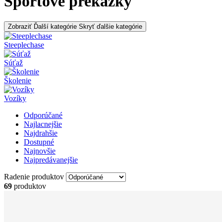
Športové prekážky
Zobraziť Ďalší kategórie
Skryť ďalšie kategórie
Steeplechase
Súťaž
Školenie
Vozíky
Odporúčané
Najlacnejšie
Najdrahšie
Dostupné
Najnovšie
Najpredávanejšie
Radenie produktov
69
produktov