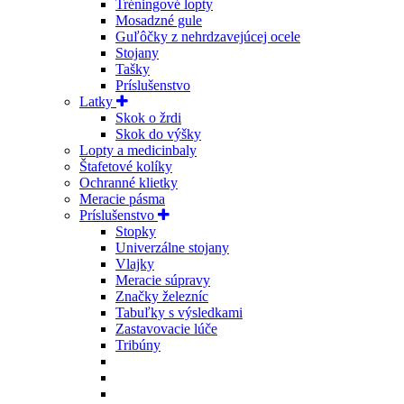
Tréningové lopty
Mosadzné gule
Guľôčky z nehrdzavejúcej ocele
Stojany
Tašky
Príslušenstvo
Latky
Skok o žrdi
Skok do výšky
Lopty a medicinbaly
Štafetové kolíky
Ochranné klietky
Meracie pásma
Príslušenstvo
Stopky
Univerzálne stojany
Vlajky
Meracie súpravy
Značky železníc
Tabuľky s výsledkami
Zastavovacie lúče
Tribúny