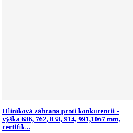
Hliníková zábrana proti konkurencii -
výška 686, 762, 838, 914, 991,1067 mm,
certifik...