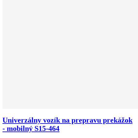
Univerzálny vozík na prepravu prekážok
- mobilný S15-464