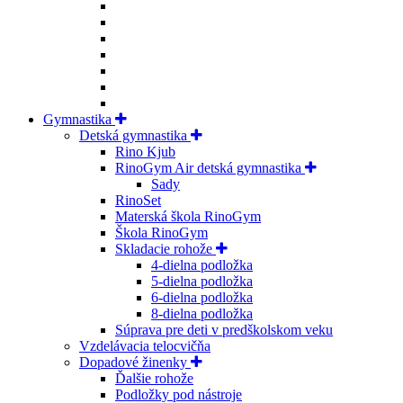
Gymnastika
Detská gymnastika
Rino Kjub
RinoGym Air detská gymnastika
Sady
RinoSet
Materská škola RinoGym
Škola RinoGym
Skladacie rohože
4-dielna podložka
5-dielna podložka
6-dielna podložka
8-dielna podložka
Súprava pre deti v predškolskom veku
Vzdelávacia telocvičňa
Dopadové žinenky
Ďalšie rohože
Podložky pod nástroje