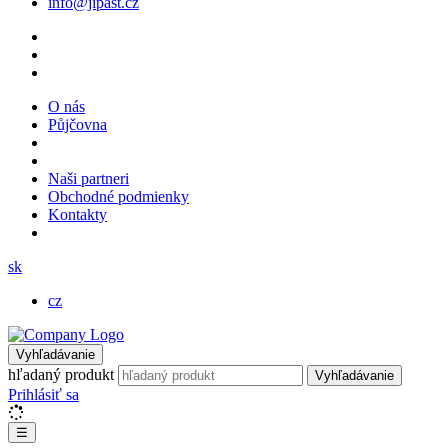
info@jipast.cz
O nás
Půjčovna
Naši partneri
Obchodné podmienky
Kontakty
sk
cz
Vyhľadávanie
hľadaný produkt
Vyhľadávanie
Prihlásiť sa
☰