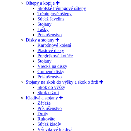
Oštepy a kopije
Školské tréningové oštepy
Tréningové oštepy
Súťaž Javelins
Stojany
Tašky
Príslušenstvo
Disky a stojany
Karbónové kolesá
Plastové disky
Preglejkové kotúče
Stojany
Vrecká na disky
Gumené disky
Príslušenstvo
Stojany na skok do výšky a skok o žrdi
Skok do výšky
Skok o žrdi
Kladivá a stojany
Záťaže
Príslušenstvo
Drôty
Rukoväte
Súťaž kladív
Výcvikové kladivá