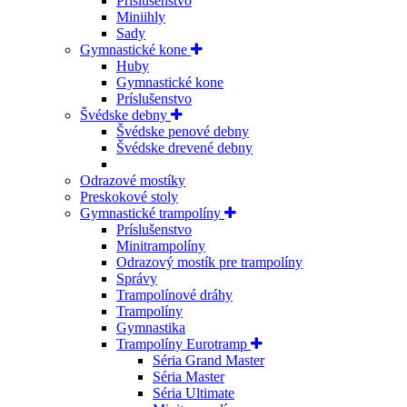
Príslušenstvo
Miniihly
Sady
Gymnastické kone
Huby
Gymnastické kone
Príslušenstvo
Švédske debny
Švédske penové debny
Švédske drevené debny
Odrazové mostíky
Preskokové stoly
Gymnastické trampolíny
Príslušenstvo
Minitrampolíny
Odrazový mostík pre trampolíny
Správy
Trampolínové dráhy
Trampolíny
Gymnastika
Trampolíny Eurotramp
Séria Grand Master
Séria Master
Séria Ultimate