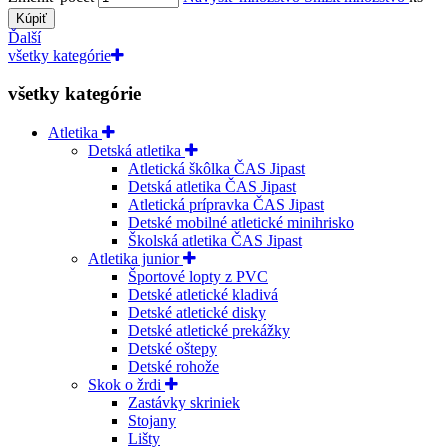
Kúpiť
Ďalší
všetky kategórie
všetky kategórie
Atletika
Detská atletika
Atletická škôlka ČAS Jipast
Detská atletika ČAS Jipast
Atletická prípravka ČAS Jipast
Detské mobilné atletické minihrisko
Školská atletika ČAS Jipast
Atletika junior
Športové lopty z PVC
Detské atletické kladivá
Detské atletické disky
Detské atletické prekážky
Detské oštepy
Detské rohože
Skok o žrdi
Zastávky skriniek
Stojany
Lišty