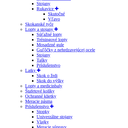
Stojany
Rukavice
Skutočné
Vľavo
Skokanské tyče
Lopty a stojany
Súťažné lopty
Tréningové lopty
Mosadzné gule
Guľôčky z nehrdzavejúcej ocele
Stojany
Tašky
Príslušenstvo
Latky
Skok o žrdi
Skok do výšky
Lopty a medicinbaly
Štafetové kolíky
Ochranné klietky
Meracie pásma
Príslušenstvo
Stopky
Univerzálne stojany
Vlajky
Meracie súpravy