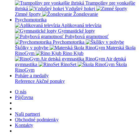
Trampolíny pre vonkajšie
ihriská
Vzdušný hokej
Zimné športy
Žonglovanie
Psychomotorika
Aplikovaná televízia
Gymnastické lopty
Pohybová gramotnosť
Psychomotorika
Škôlky v pohybe
Materská škola
RinoGym
Rino Kjub
RinoGym Air detská
gymnastika
RinoSet
Škola
RinoGym
Poháre a medaily
Reference
Akčné ponuky
O nás
Půjčovna
Naši partneri
Obchodné podmienky
Kontakty