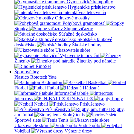
Gymnastické trampolíny
Hygienické príslušenstvo
Interaktívna telocvičňa
Odrazové mostíky
Pohybová gramotnosť
Stopky
Stupne víťazov
Súťažné doskočisko
Školské a klubové
doskočisko
Školské hodiny
Ukazovatele skóre
Vybavenie telocviční
Žínenky
Žínenky pod náradie
RinoSet
Športové hry
Plastico Rototech
Yate
Badminton
Basketbal
Florbal
Futbal
Hádzaná
Informačné tabule
Intercross
KIN-BALL®
Lopty
Netball
Príslušenstvo
Príslušenstvo
Rugby,
am. futbal
Stolný tenis
Športové siete
Tenis
Ukazovatele skóre
Vodné pólo
Volejbal
Výrazné dresy