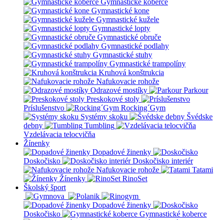
Gymnastické koberce
Gymnastické kone
Gymnastické kužele
Gymnastické lopty
Gymnastické obruče
Gymnastické podlahy
Gymnastické stuhy
Gymnastické trampolíny
Kruhová konštrukcia
Nafukovacie rohože
Odrazové mostíky
Parkour
Preskokové stoly
Príslušenstvo
Rocking´Gym
Systémy skoku
Švédske
debny
Tumbling
Vzdelávacia telocvičňa
Žínenky
Dopadové žinenky
Doskočisko
Doskočisko interiér
Nafukovacie rohože
Tatami
Žínenky
RinoSet
Školský šport
Dopadové žinenky
Doskočisko
Gymnastické koberce