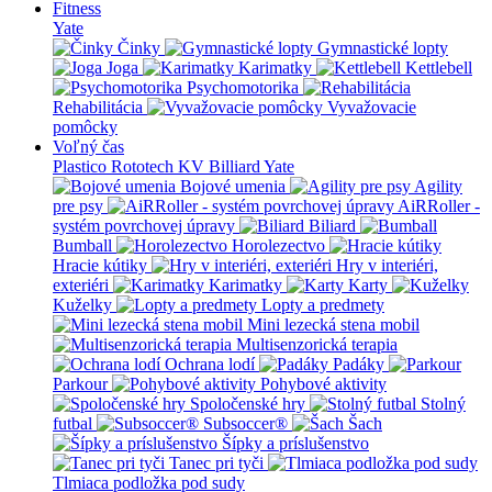
Fitness
Yate
Činky
Gymnastické lopty
Joga
Karimatky
Kettlebell
Psychomotorika
Rehabilitácia
Vyvažovacie
pomôcky
Voľný čas
Plastico Rototech
KV Billiard
Yate
Bojové umenia
Agility
pre psy
AiRRoller -
systém povrchovej úpravy
Biliard
Bumball
Horolezectvo
Hracie kútiky
Hry v interiéri,
exteriéri
Karimatky
Karty
Kuželky
Lopty a predmety
Mini lezecká stena mobil
Multisenzorická terapia
Ochrana lodí
Padáky
Parkour
Pohybové aktivity
Spoločenské hry
Stolný
futbal
Subsoccer®
Šach
Šípky a príslušenstvo
Tanec pri tyči
Tlmiaca podložka pod sudy