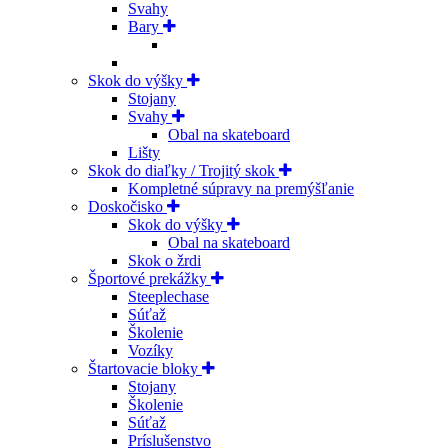
Svahy
Bary
Skok do výšky
Stojany
Svahy
Obal na skateboard
Lišty
Skok do diaľky / Trojitý skok
Kompletné súpravy na premýšľanie
Doskočisko
Skok do výšky
Obal na skateboard
Skok o žrdi
Športové prekážky
Steeplechase
Súťaž
Školenie
Vozíky
Štartovacie bloky
Stojany
Školenie
Súťaž
Príslušenstvo