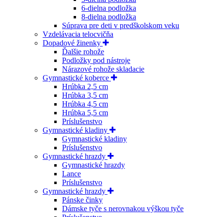
6-dielna podložka
8-dielna podložka
Súprava pre deti v predškolskom veku
Vzdelávacia telocvičňa
Dopadové žinenky
Ďalšie rohože
Podložky pod nástroje
Nárazové rohože skladacie
Gymnastické koberce
Hrúbka 2,5 cm
Hrúbka 3,5 cm
Hrúbka 4,5 cm
Hrúbka 5,5 cm
Príslušenstvo
Gymnastické kladiny
Gymnastické kladiny
Príslušenstvo
Gymnastické hrazdy
Gymnastické hrazdy
Lance
Príslušenstvo
Gymnastické hrazdy
Pánske činky
Dámske tyče s nerovnakou výškou tyče