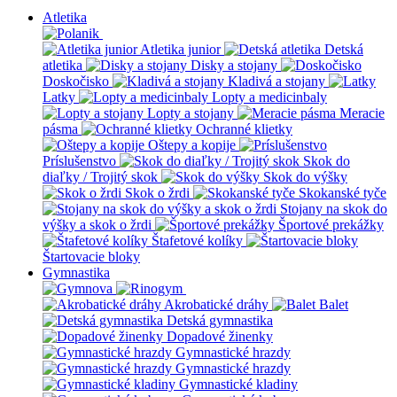
Atletika
Atletika junior
Detská
atletika
Disky a stojany
Doskočisko
Kladivá a stojany
Latky
Lopty a medicinbaly
Lopty a stojany
Meracie
pásma
Ochranné klietky
Oštepy a kopije
Príslušenstvo
Skok do
diaľky / Trojitý skok
Skok do výšky
Skok o žrdi
Skokanské tyče
Stojany na skok do
výšky a skok o žrdi
Športové prekážky
Štafetové kolíky
Štartovacie bloky
Gymnastika
Akrobatické dráhy
Balet
Detská gymnastika
Dopadové žinenky
Gymnastické hrazdy
Gymnastické hrazdy
Gymnastické kladiny