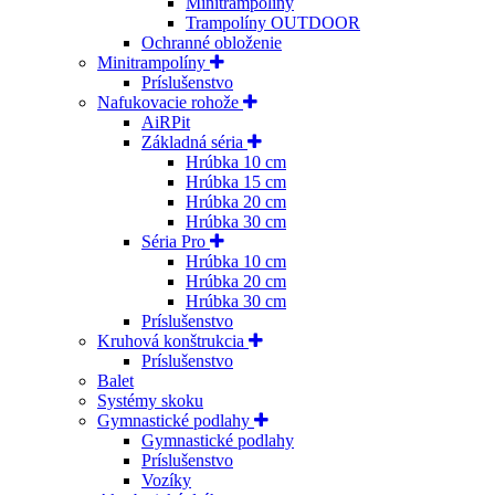
Minitrampolíny
Trampolíny OUTDOOR
Ochranné obloženie
Minitrampolíny
Príslušenstvo
Nafukovacie rohože
AiRPit
Základná séria
Hrúbka 10 cm
Hrúbka 15 cm
Hrúbka 20 cm
Hrúbka 30 cm
Séria Pro
Hrúbka 10 cm
Hrúbka 20 cm
Hrúbka 30 cm
Príslušenstvo
Kruhová konštrukcia
Príslušenstvo
Balet
Systémy skoku
Gymnastické podlahy
Gymnastické podlahy
Príslušenstvo
Vozíky