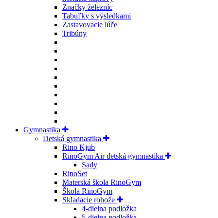
Značky železníc
Tabuľky s výsledkami
Zastavovacie lúče
Tribúny
Gymnastika
Detská gymnastika
Rino Kjub
RinoGym Air detská gymnastika
Sady
RinoSet
Materská škola RinoGym
Škola RinoGym
Skladacie rohože
4-dielna podložka
5-dielna podložka