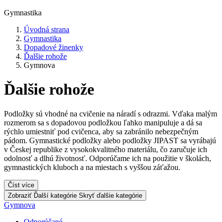
Gymnastika
Úvodná strana
Gymnastika
Dopadové žinenky
Ďalšie rohože
Gymnova
Ďalšie rohože
Podložky sú vhodné na cvičenie na náradí s odrazmi. Vďaka malým
rozmerom sa s dopadovou podložkou ľahko manipuluje a dá sa
rýchlo umiestniť pod cvičenca, aby sa zabránilo nebezpečným
pádom. Gymnastické podložky alebo podložky JIPAST sa vyrábajú
v Českej republike z vysokokvalitného materiálu, čo zaručuje ich
odolnosť a dlhú životnosť. Odporúčame ich na použitie v školách,
gymnastických kluboch a na miestach s vyššou záťažou.
Číst více
Zobraziť Ďalší kategórie
Skryť ďalšie kategórie
Gymnova
Odporúčané