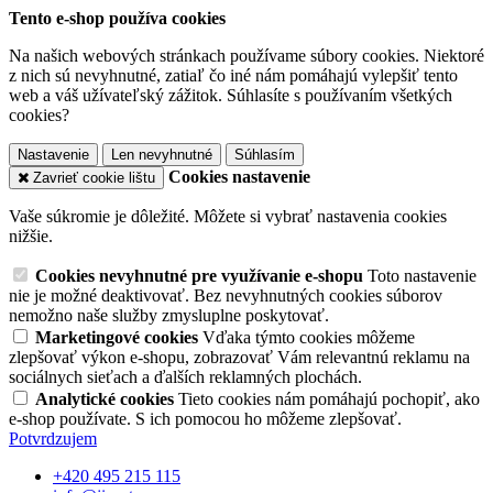
Tento e-shop používa cookies
Na našich webových stránkach používame súbory cookies. Niektoré
z nich sú nevyhnutné, zatiaľ čo iné nám pomáhajú vylepšiť tento
web a váš užívateľský zážitok. Súhlasíte s používaním všetkých
cookies?
Nastavenie
Len nevyhnutné
Súhlasím
Cookies nastavenie
Zavrieť cookie lištu
Vaše súkromie je dôležité. Môžete si vybrať nastavenia cookies
nižšie.
Cookies nevyhnutné pre využívanie e-shopu
Toto nastavenie
nie je možné deaktivovať. Bez nevyhnutných cookies súborov
nemožno naše služby zmysluplne poskytovať.
Marketingové cookies
Vďaka týmto cookies môžeme
zlepšovať výkon e-shopu, zobrazovať Vám relevantnú reklamu na
sociálnych sieťach a ďalších reklamných plochách.
Analytické cookies
Tieto cookies nám pomáhajú pochopiť, ako
e-shop používate. S ich pomocou ho môžeme zlepšovať.
Potvrdzujem
+420 495 215 115