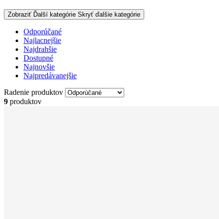
Zobraziť Ďalší kategórie
Skryť ďalšie kategórie
Odporúčané
Najlacnejšie
Najdrahšie
Dostupné
Najnovšie
Najpredávanejšie
Radenie produktov
9
produktov