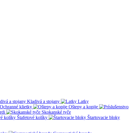
Kladivá a stojany
Latky
Ochranné klietky
Oštepy a kopije
rdi
Skokanské tyče
Štafetové kolíky
Štartovacie bloky