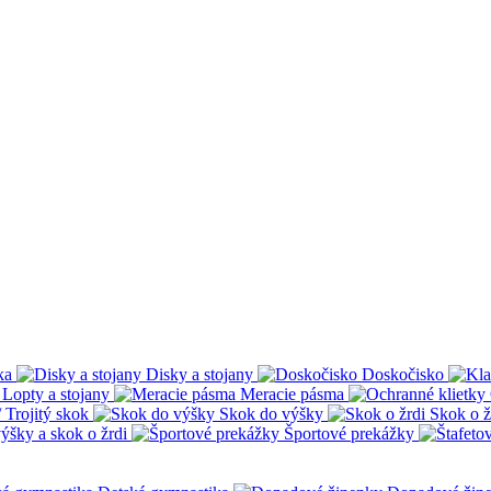
ka
Disky a stojany
Doskočisko
Lopty a stojany
Meracie pásma
 Trojitý skok
Skok do výšky
Skok o ž
ýšky a skok o žrdi
Športové prekážky