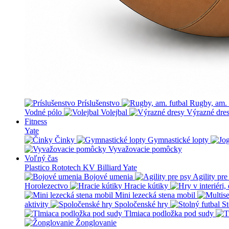
Príslušenstvo
Rugby, am. 
Vodné pólo
Volejbal
Výrazné dre
Fitness
Yate
Činky
Gymnastické lopty
Vyvažovacie pomôcky
Voľný čas
Plastico Rototech
KV Billiard
Yate
Bojové umenia
Agility pre
Horolezectvo
Hracie kútiky
Mini lezecká stena mobil
aktivity
Spoločenské hry
St
Tlmiaca podložka pod sudy
Žonglovanie