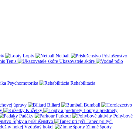
L®
Lopty
Netball
Príslušenstvo
Tenis
Ukazovatele skóre
Psychomotorika
Rehabilitácia
chovej úpravy
Biliard
Bumball
y
Kuželky
Lopty a predmety
Padáky
Parkour
Pohybové
Šípky a príslušenstvo
Tanec pri tyči
Vzdušný hokej
Zimné športy