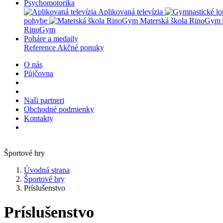
Psychomotorika
Aplikovaná televízia
pohybe
Materská škola RinoGym
RinoGym
Poháre a medaily
Reference
Akčné ponuky
O nás
Půjčovna
Naši partneri
Obchodné podmienky
Kontakty
Športové hry
Úvodná strana
Športové hry
Príslušenstvo
Príslušenstvo