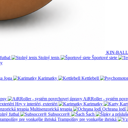
KIN-BAL
futbal
Stolný tenis
Športové siete
sy
Joga
Karimatky
Kettlebell
 psy
AiRRoller - systém povr
Hry v interiéri, exteriéri
Karimatky
Kart
Multisenzorická terapia
Ochrana lodí
olný futbal
Subsoccer®
Šach
Trampolíny pre vonkajšie ihriská