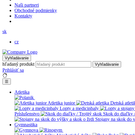
Naši partneri
Obchodné podmienky
Kontakty
sk
cz
Vyhľadávanie
hľadaný produkt
Vyhľadávanie
Prihlásiť sa
☰
Atletika
Atletika junior
Detská atleti
Lopty a medicinbaly
Príslušenstvo
Skok do diaľky /
Stojany na skok do v
Gymnastika