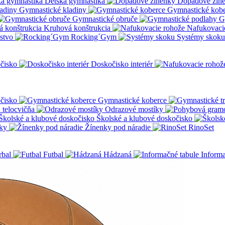
Detská gymnastika
Dopadové žin
Gymnastické kladiny
Gymnastické kob
Gymnastické obruče
G
Kruhová konštrukcia
Nafukovaci
nstvo
Rocking´Gym
Systémy skoku
čisko
Doskočisko interiér
čisko
Gymnastické koberce
a telocvičňa
Odrazové mostíky
Školské a klubové doskočisko
ky
Žínenky pod náradie
RinoSet
rbal
Futbal
Hádzaná
Informa