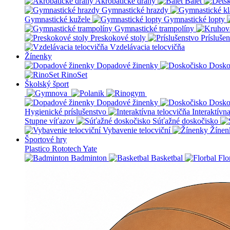
Akrobatické dráhy
Balet
Gymnastické hrazdy
Gymnastické kužele
Gymnastické lopty
Gymnastické trampolíny
Preskokové stoly
Prísluše
Vzdelávacia telocvičňa
Žínenky
Dopadové žinenky
Dosko
RinoSet
Školský šport
Dopadové žinenky
Dosko
Hygienické príslušenstvo
Interaktívn
Stupne víťazov
Súťažné doskočisko
Vybavenie telocviční
Žínen
Športové hry
Plastico Rototech
Yate
Badminton
Basketbal
Flo