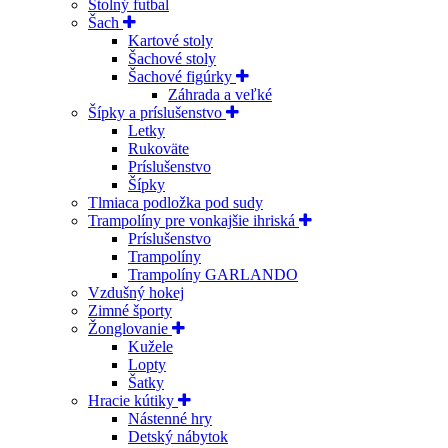
Stolný futbal
Šach
Kartové stoly
Šachové stoly
Šachové figúrky
Záhrada a veľké
Šípky a príslušenstvo
Letky
Rukoväte
Príslušenstvo
Šípky
Tlmiaca podložka pod sudy
Trampolíny pre vonkajšie ihriská
Príslušenstvo
Trampolíny
Trampolíny GARLANDO
Vzdušný hokej
Zimné športy
Žonglovanie
Kužele
Lopty
Šatky
Hracie kútiky
Nástenné hry
Detský nábytok