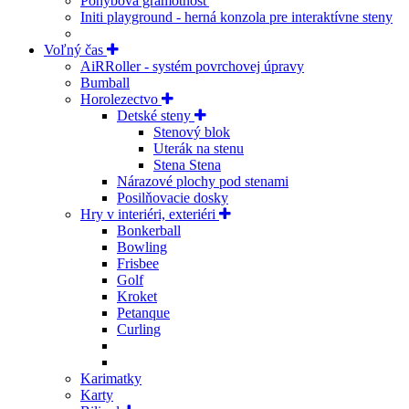
Pohybová gramotnosť
Initi playground - herná konzola pre interaktívne steny
Voľný čas
AiRRoller - systém povrchovej úpravy
Bumball
Horolezectvo
Detské steny
Stenový blok
Uterák na stenu
Stena Stena
Nárazové plochy pod stenami
Posilňovacie dosky
Hry v interiéri, exteriéri
Bonkerball
Bowling
Frisbee
Golf
Kroket
Petanque
Curling
Karimatky
Karty