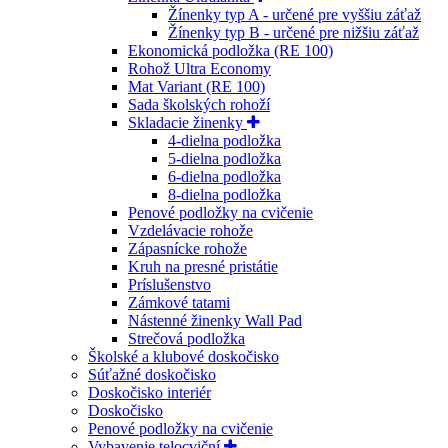
Žínenky typ A - určené pre vyššiu záťaž
Žínenky typ B - určené pre nižšiu záťaž
Ekonomická podložka (RE 100)
Rohož Ultra Economy
Mat Variant (RE 100)
Sada školských rohoží
Skladacie žinenky
4-dielna podložka
5-dielna podložka
6-dielna podložka
8-dielna podložka
Penové podložky na cvičenie
Vzdelávacie rohože
Zápasnícke rohože
Kruh na presné pristátie
Príslušenstvo
Zámkové tatami
Nástenné žinenky Wall Pad
Strečová podložka
Školské a klubové doskočisko
Súťažné doskočisko
Doskočisko interiér
Doskočisko
Penové podložky na cvičenie
Vybavenie telocviční