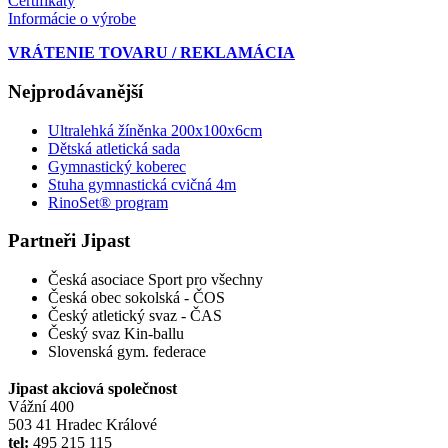
Certifikáty
Informácie o výrobe
VRÁTENIE TOVARU / REKLAMÁCIA
Nejprodávanější
Ultralehká žíněnka 200x100x6cm
Dětská atletická sada
Gymnastický koberec
Stuha gymnastická cvičná 4m
RinoSet® program
Partneři Jipast
Česká asociace Sport pro všechny
Česká obec sokolská - ČOS
Český atletický svaz - ČAS
Český svaz Kin-ballu
Slovenská gym. federace
Jipast akciová společnost
Vážní 400
503 41 Hradec Králové
tel:
495 215 115