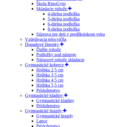
Škola RinoGym
Skladacie rohože
4-dielna podložka
5-dielna podložka
6-dielna podložka
8-dielna podložka
Súprava pre deti v predškolskom veku
Vzdelávacia telocvičňa
Dopadové žinenky
Ďalšie rohože
Podložky pod nástroje
Nárazové rohože skladacie
Gymnastické koberce
Hrúbka 2,5 cm
Hrúbka 3,5 cm
Hrúbka 4,5 cm
Hrúbka 5,5 cm
Príslušenstvo
Gymnastické kladiny
Gymnastické kladiny
Príslušenstvo
Gymnastické hrazdy
Gymnastické hrazdy
Lance
Príslušenstvo