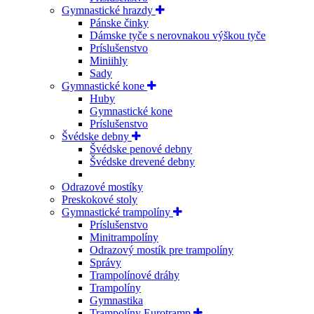
Gymnastické hrazdy
Pánske činky
Dámske tyče s nerovnakou výškou tyče
Príslušenstvo
Miniihly
Sady
Gymnastické kone
Huby
Gymnastické kone
Príslušenstvo
Švédske debny
Švédske penové debny
Švédske drevené debny
Odrazové mostíky
Preskokové stoly
Gymnastické trampolíny
Príslušenstvo
Minitrampolíny
Odrazový mostík pre trampolíny
Správy
Trampolínové dráhy
Trampolíny
Gymnastika
Trampolíny Eurotramp