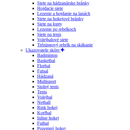
Siete na hádzanárske bránky
Hojdacie siete
Lezenie a hojdanie na lanách
Siete na hokejové bránky
Siete na lopty
Lezenie po rebríkoch
Siete na tenis
Volejbalové siete
Tréningový rebrík na skákanie
Ukazovatele skóre
Badminton
Basketbal
Florbal
Futsal
Hádzaná
Multisport
Stolný tenis
Tenis
Volejbal
Netball
Rink hokej
Korfbal
Inline hokej
Futbal
Pozemný hokej