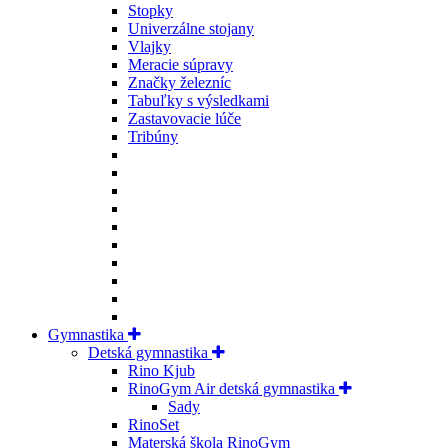
Stopky
Univerzálne stojany
Vlajky
Meracie súpravy
Značky železníc
Tabuľky s výsledkami
Zastavovacie lúče
Tribúny
Gymnastika
Detská gymnastika
Rino Kjub
RinoGym Air detská gymnastika
Sady
RinoSet
Materská škola RinoGym