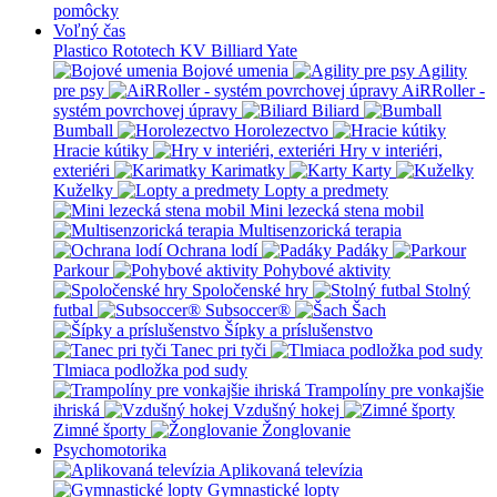
pomôcky
Voľný čas
Plastico Rototech
KV Billiard
Yate
Bojové umenia
Agility
pre psy
AiRRoller -
systém povrchovej úpravy
Biliard
Bumball
Horolezectvo
Hracie kútiky
Hry v interiéri,
exteriéri
Karimatky
Karty
Kuželky
Lopty a predmety
Mini lezecká stena mobil
Multisenzorická terapia
Ochrana lodí
Padáky
Parkour
Pohybové aktivity
Spoločenské hry
Stolný
futbal
Subsoccer®
Šach
Šípky a príslušenstvo
Tanec pri tyči
Tlmiaca podložka pod sudy
Trampolíny pre vonkajšie
ihriská
Vzdušný hokej
Zimné športy
Žonglovanie
Psychomotorika
Aplikovaná televízia
Gymnastické lopty