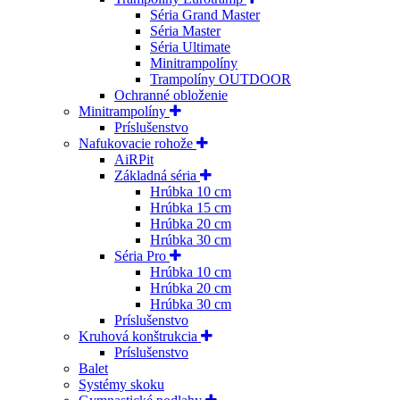
Séria Grand Master
Séria Master
Séria Ultimate
Minitrampolíny
Trampolíny OUTDOOR
Ochranné obloženie
Minitrampolíny
Príslušenstvo
Nafukovacie rohože
AiRPit
Základná séria
Hrúbka 10 cm
Hrúbka 15 cm
Hrúbka 20 cm
Hrúbka 30 cm
Séria Pro
Hrúbka 10 cm
Hrúbka 20 cm
Hrúbka 30 cm
Príslušenstvo
Kruhová konštrukcia
Príslušenstvo
Balet
Systémy skoku