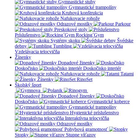
Gymnastické stuhy
Gymnastické trampolíny
Kruhová konštrukcia
Nafukovacie rohože
Odrazové mostíky
Parkour
Preskokové stoly
Príslušenstvo
Rocking´Gym
Systémy skoku
Švédske
debny
Tumbling
Vzdelávacia telocvičňa
Žínenky
Dopadové žinenky
Doskočisko
Doskočisko interiér
Nafukovacie rohože
Tatami
Žínenky
RinoSet
Školský šport
Dopadové žinenky
Doskočisko
Gymnastické koberce
Gymnastické trampolíny
Hygienické príslušenstvo
Interaktívna telocvičňa
Odrazové mostíky
Pohybová gramotnosť
Stopky
Stupne víťazov