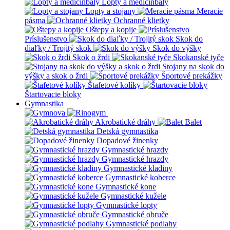
Lopty a medicinbaly
Lopty a stojany
Meracie
pásma
Ochranné klietky
Oštepy a kopije
Príslušenstvo
Skok do
diaľky / Trojitý skok
Skok do výšky
Skok o žrdi
Skokanské tyče
Stojany na skok do
výšky a skok o žrdi
Športové prekážky
Štafetové kolíky
Štartovacie bloky
Gymnastika
Akrobatické dráhy
Balet
Detská gymnastika
Dopadové žinenky
Gymnastické hrazdy
Gymnastické hrazdy
Gymnastické kladiny
Gymnastické koberce
Gymnastické kone
Gymnastické kužele
Gymnastické lopty
Gymnastické obruče
Gymnastické podlahy