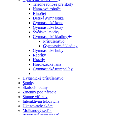
Triedne rohože pre školy
Nárazové rohože
RinoSet
Detská gymnastika
Gymnastické kone
Gymnastické kozy
Švédske lavičky
Gymnastické kladiny
Príslušenstvo
Gymnastické kladiny
Gymnastické huby
Rebríky
Hrazdy
Horolezecké laná
Gymnastické trampolíny
Hygienické príslušenstvo
Stopky
Školské hodiny
Žínenky pod náradie
Stupne víťazov
Interaktívna telocvičňa
Ukazovatele skóre
Molitanový sedák