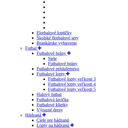
Florbalové loptičky
Školské florbalové sety
Brankárske vybavenie
Futbal
Futbalové brány
Siete
Futbalové brány
Futbalové príslušenstvo
Futbalové lopty
Futbalové lopty veľkosti 3
Futbalové lopty veľkosti 4
Futbalové lopty veľkosti 5
Halový futbal
Futbalová lavička
Futbalové klietky
Výrazné dresy
Hádzaná
Ciele pre hádzanú
Lopty na hádzanú