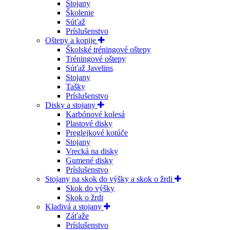
Stojany
Školenie
Súťaž
Príslušenstvo
Oštepy a kopije
Školské tréningové oštepy
Tréningové oštepy
Súťaž Javelins
Stojany
Tašky
Príslušenstvo
Disky a stojany
Karbónové kolesá
Plastové disky
Preglejkové kotúče
Stojany
Vrecká na disky
Gumené disky
Príslušenstvo
Stojany na skok do výšky a skok o žrdi
Skok do výšky
Skok o žrdi
Kladivá a stojany
Záťaže
Príslušenstvo