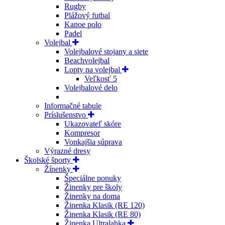
Rugby
Plážový futbal
Kanoe polo
Padel
Volejbal
Volejbalové stojany a siete
Beachvolejbal
Lopty na volejbal
Veľkosť 5
Volejbalové delo
Informačné tabule
Príslušenstvo
Ukazovateľ skóre
Kompresor
Vonkajšia súprava
Výrazné dresy
Školské športy
Žínenky
Špeciálne ponuky
Žinenky pre školy
Žinenky na doma
Žinenka Klasik (RE 120)
Žinenka Klasik (RE 80)
Žinenka Ultralahka