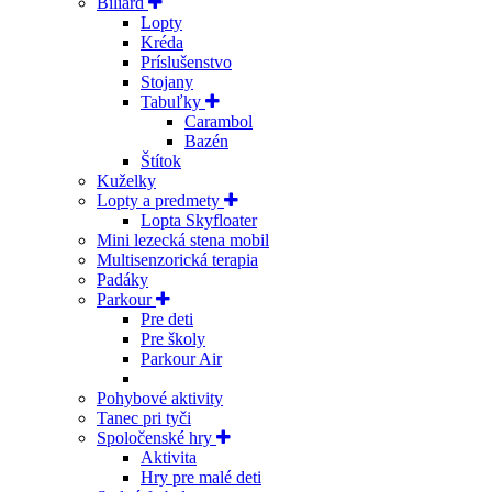
Biliard
Lopty
Kréda
Príslušenstvo
Stojany
Tabuľky
Carambol
Bazén
Štítok
Kuželky
Lopty a predmety
Lopta Skyfloater
Mini lezecká stena mobil
Multisenzorická terapia
Padáky
Parkour
Pre deti
Pre školy
Parkour Air
Pohybové aktivity
Tanec pri tyči
Spoločenské hry
Aktivita
Hry pre malé deti