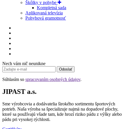
Škôlky v pohybe
Kompletná sada
Aplikovaná televízia
Pohybová gramotnosť
Nech vám nič neunikne
Odoslať
Súhlasím so
spracovaním osobných údajov
.
JIPAST a.s.
Sme výrobcovia a dodávatelia širokého sortimentu športových
potrieb. Naša výroba sa špecializuje najmä na dopadové plochy,
ktoré sa používajú všade tam, kde hrozí riziko pádu z výšky alebo
pádu pri vysokej rýchlosti.