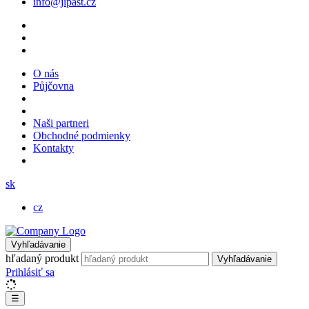
info@jipast.cz
O nás
Půjčovna
Naši partneri
Obchodné podmienky
Kontakty
sk
cz
Vyhľadávanie
hľadaný produkt
Vyhľadávanie
Prihlásiť sa
☰