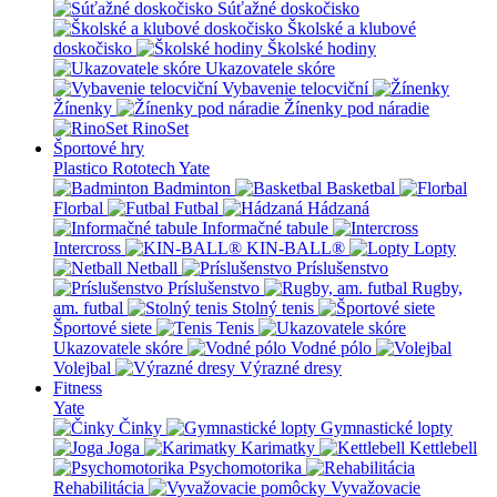
Súťažné doskočisko
Školské a klubové
doskočisko
Školské hodiny
Ukazovatele skóre
Vybavenie telocviční
Žínenky
Žínenky pod náradie
RinoSet
Športové hry
Plastico Rototech
Yate
Badminton
Basketbal
Florbal
Futbal
Hádzaná
Informačné tabule
Intercross
KIN-BALL®
Lopty
Netball
Príslušenstvo
Príslušenstvo
Rugby,
am. futbal
Stolný tenis
Športové siete
Tenis
Ukazovatele skóre
Vodné pólo
Volejbal
Výrazné dresy
Fitness
Yate
Činky
Gymnastické lopty
Joga
Karimatky
Kettlebell
Psychomotorika
Rehabilitácia
Vyvažovacie