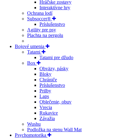
Hráčske zostavy
Interaktívne hry
Ochrana lodí
Subsoccer®
Príslušenstvo
Agility pre psy
Plachta na pergolu
Bojové umenia
Tatami
Tatami pre džudo
Box
Obväzy, pásky
Bloky
Chrániče
Príslušenstvo
Prilby
Laps
Oblečenie, obuv
Vrecia
Rukavice
Závažia
Wushu
Podložka na stenu Wall Mat
Psychomotorika