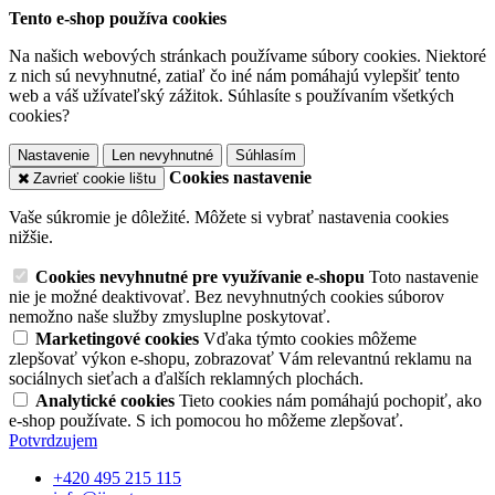
Tento e-shop používa cookies
Na našich webových stránkach používame súbory cookies. Niektoré
z nich sú nevyhnutné, zatiaľ čo iné nám pomáhajú vylepšiť tento
web a váš užívateľský zážitok. Súhlasíte s používaním všetkých
cookies?
Nastavenie
Len nevyhnutné
Súhlasím
Cookies nastavenie
Zavrieť cookie lištu
Vaše súkromie je dôležité. Môžete si vybrať nastavenia cookies
nižšie.
Cookies nevyhnutné pre využívanie e-shopu
Toto nastavenie
nie je možné deaktivovať. Bez nevyhnutných cookies súborov
nemožno naše služby zmysluplne poskytovať.
Marketingové cookies
Vďaka týmto cookies môžeme
zlepšovať výkon e-shopu, zobrazovať Vám relevantnú reklamu na
sociálnych sieťach a ďalších reklamných plochách.
Analytické cookies
Tieto cookies nám pomáhajú pochopiť, ako
e-shop používate. S ich pomocou ho môžeme zlepšovať.
Potvrdzujem
+420 495 215 115