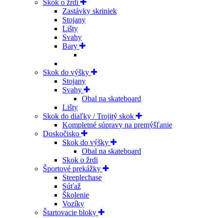
Skok o žrdi
Zastávky skriniek
Stojany
Lišty
Svahy
Bary
Skok do výšky
Stojany
Svahy
Obal na skateboard
Lišty
Skok do diaľky / Trojitý skok
Kompletné súpravy na premýšľanie
Doskočisko
Skok do výšky
Obal na skateboard
Skok o žrdi
Športové prekážky
Steeplechase
Súťaž
Školenie
Vozíky
Štartovacie bloky