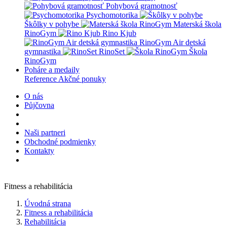
Pohybová gramotnosť
Psychomotorika
Škôlky v pohybe
Materská škola
RinoGym
Rino Kjub
RinoGym Air detská
gymnastika
RinoSet
Škola
RinoGym
Poháre a medaily
Reference
Akčné ponuky
O nás
Půjčovna
Naši partneri
Obchodné podmienky
Kontakty
Fitness a rehabilitácia
Úvodná strana
Fitness a rehabilitácia
Rehabilitácia