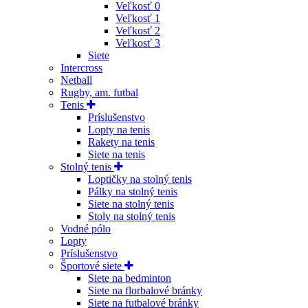
Veľkosť 0
Veľkosť 1
Veľkosť 2
Veľkosť 3
Siete
Intercross
Netball
Rugby, am. futbal
Tenis
Príslušenstvo
Lopty na tenis
Rakety na tenis
Siete na tenis
Stolný tenis
Loptičky na stolný tenis
Pálky na stolný tenis
Siete na stolný tenis
Stoly na stolný tenis
Vodné pólo
Lopty
Príslušenstvo
Športové siete
Siete na bedminton
Siete na florbalové bránky
Siete na futbalové bránky