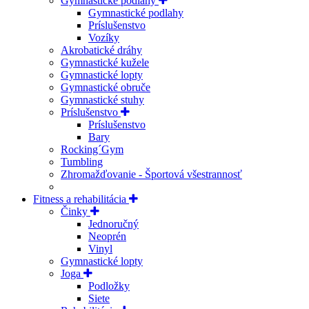
Gymnastické podlahy
Gymnastické podlahy
Príslušenstvo
Vozíky
Akrobatické dráhy
Gymnastické kužele
Gymnastické lopty
Gymnastické obruče
Gymnastické stuhy
Príslušenstvo
Príslušenstvo
Bary
Rocking´Gym
Tumbling
Zhromažďovanie - Športová všestrannosť
Fitness a rehabilitácia
Činky
Jednoručný
Neoprén
Vinyl
Gymnastické lopty
Joga
Podložky
Siete