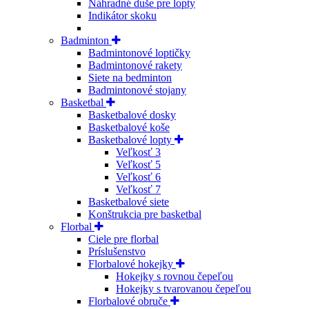
Náhradné duše pre lopty
Indikátor skoku
Badminton
Badmintonové loptičky
Badmintonové rakety
Siete na bedminton
Badmintonové stojany
Basketbal
Basketbalové dosky
Basketbalové koše
Basketbalové lopty
Veľkosť 3
Veľkosť 5
Veľkosť 6
Veľkosť 7
Basketbalové siete
Konštrukcia pre basketbal
Florbal
Ciele pre florbal
Príslušenstvo
Florbalové hokejky
Hokejky s rovnou čepeľou
Hokejky s tvarovanou čepeľou
Florbalové obruče