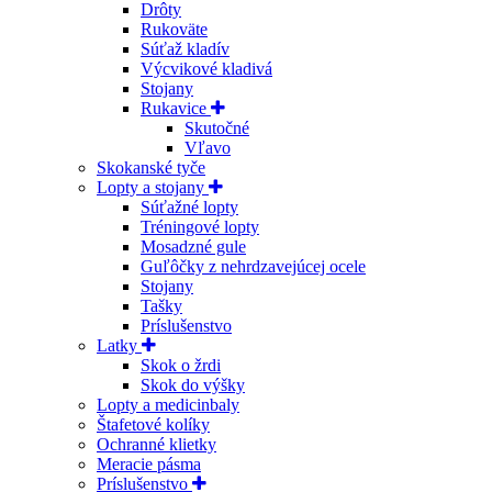
Drôty
Rukoväte
Súťaž kladív
Výcvikové kladivá
Stojany
Rukavice
Skutočné
Vľavo
Skokanské tyče
Lopty a stojany
Súťažné lopty
Tréningové lopty
Mosadzné gule
Guľôčky z nehrdzavejúcej ocele
Stojany
Tašky
Príslušenstvo
Latky
Skok o žrdi
Skok do výšky
Lopty a medicinbaly
Štafetové kolíky
Ochranné klietky
Meracie pásma
Príslušenstvo