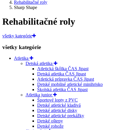
Rehabilitačné roly
Sharp Shape
Rehabilitačné roly
všetky kategórie
všetky kategórie
Atletika
Detská atletika
Atletická škôlka ČAS Jipast
Detská atletika ČAS Jipast
Atletická prípravka ČAS Jipast
Detské mobilné atletické minihrisko
Školská atletika ČAS Jipast
Atletika junior
Športové lopty z PVC
Detské atletické kladivá
Detské atletické disky
Detské atletické prekážky
Detské oštepy
Detské rohože