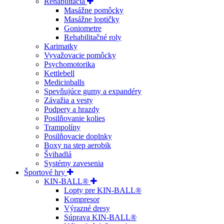
Rehabilitácia
Masážne pomôcky
Masážne loptičky
Goniometre
Rehabilitačné roly
Karimatky
Vyvažovacie pomôcky
Psychomotorika
Kettlebell
Medicinballs
Spevňujúce gumy a expandéry
Závažia a vesty
Podpery a hrazdy
Posilňovanie kolies
Trampolíny
Posilňovacie doplnky
Boxy na step aerobik
Švihadlá
Systémy zavesenia
Športové hry
KIN-BALL®
Lopty pre KIN-BALL®
Kompresor
Výrazné dresy
Súprava KIN-BALL®