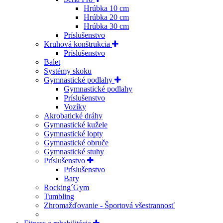
Hrúbka 10 cm
Hrúbka 20 cm
Hrúbka 30 cm
Príslušenstvo
Kruhová konštrukcia
Príslušenstvo
Balet
Systémy skoku
Gymnastické podlahy
Gymnastické podlahy
Príslušenstvo
Vozíky
Akrobatické dráhy
Gymnastické kužele
Gymnastické lopty
Gymnastické obruče
Gymnastické stuhy
Príslušenstvo
Príslušenstvo
Bary
Rocking´Gym
Tumbling
Zhromažďovanie - Športová všestrannosť