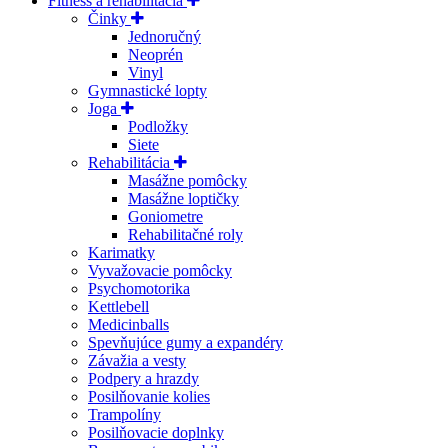
Fitness a rehabilitácia
Činky
Jednoručný
Neoprén
Vinyl
Gymnastické lopty
Joga
Podložky
Siete
Rehabilitácia
Masážne pomôcky
Masážne loptičky
Goniometre
Rehabilitačné roly
Karimatky
Vyvažovacie pomôcky
Psychomotorika
Kettlebell
Medicinballs
Spevňujúce gumy a expandéry
Závažia a vesty
Podpery a hrazdy
Posilňovanie kolies
Trampolíny
Posilňovacie doplnky