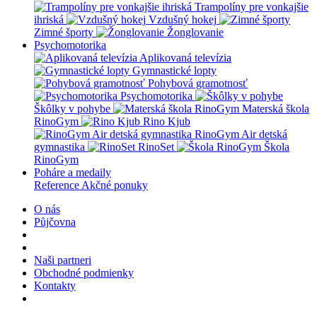
Trampolíny pre vonkajšie
ihriská
Vzdušný hokej
Zimné športy
Žonglovanie
Psychomotorika
Aplikovaná televízia
Gymnastické lopty
Pohybová gramotnosť
Psychomotorika
Škôlky v pohybe
Materská škola
RinoGym
Rino Kjub
RinoGym Air detská
gymnastika
RinoSet
Škola
RinoGym
Poháre a medaily
Reference
Akčné ponuky
O nás
Půjčovna
Naši partneri
Obchodné podmienky
Kontakty