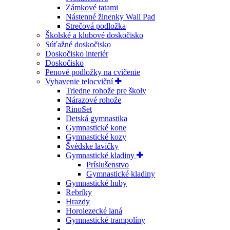
Zámkové tatami
Nástenné žinenky Wall Pad
Strečová podložka
Školské a klubové doskočisko
Súťažné doskočisko
Doskočisko interiér
Doskočisko
Penové podložky na cvičenie
Vybavenie telocviční
Triedne rohože pre školy
Nárazové rohože
RinoSet
Detská gymnastika
Gymnastické kone
Gymnastické kozy
Švédske lavičky
Gymnastické kladiny
Príslušenstvo
Gymnastické kladiny
Gymnastické huby
Rebríky
Hrazdy
Horolezecké laná
Gymnastické trampolíny