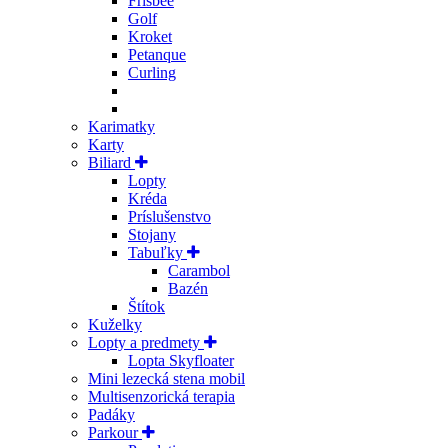
Frisbee
Golf
Kroket
Petanque
Curling
Karimatky
Karty
Biliard
Lopty
Kréda
Príslušenstvo
Stojany
Tabuľky
Carambol
Bazén
Štítok
Kuželky
Lopty a predmety
Lopta Skyfloater
Mini lezecká stena mobil
Multisenzorická terapia
Padáky
Parkour