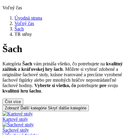
Voľný čas
Úvodná strana
Voľný čas
Šach
TR stěny
Šach
Kategória
Šach
vám prináša všetko, čo potrebujete na
kvalitný
zážitok z kráľovskej hry šach
. Môžete si vybrať zdobené a
originálne šachové stoly, krásne tvarované a precízne vyrobené
šachové figúrky alebo pre mnohých hráčov nepostrádateľné
šachové hodiny.
Vyberte si všetko, čo
potrebujete
pre
svoju
kvalitnú hru šachu
.
Číst více
Zobraziť Ďalší kategórie
Skryť ďalšie kategórie
Kartové stoly
Šachové stoly