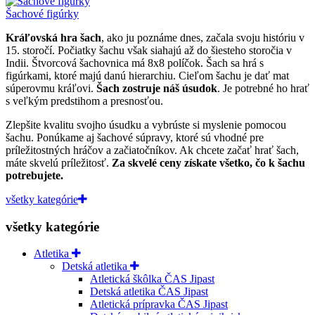
Šachové figúrky
Kráľovská hra šach
, ako ju poznáme dnes, začala svoju históriu v
15. storočí. Počiatky šachu však siahajú až do šiesteho storočia v
Indii. Štvorcová šachovnica má 8x8 políčok. Šach sa hrá s
figúrkami, ktoré majú danú hierarchiu. Cieľom šachu je dať mat
súperovmu kráľovi.
Šach zostruje náš úsudok
. Je potrebné ho hrať
s veľkým predstihom a presnosťou.
Zlepšite kvalitu svojho úsudku a vybrúste si myslenie pomocou
šachu. Ponúkame aj šachové súpravy, ktoré sú vhodné pre
príležitostných hráčov a začiatočníkov. Ak chcete začať hrať šach,
máte skvelú príležitosť.
Za skvelé ceny získate všetko, čo k šachu
potrebujete.
všetky kategórie
všetky kategórie
Atletika
Detská atletika
Atletická škôlka ČAS Jipast
Detská atletika ČAS Jipast
Atletická prípravka ČAS Jipast