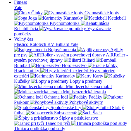
Fitness
Yate
Činky
Gymnastické lopty
Joga
Karimatky
Kettlebell
Psychomotorika
Rehabilitácia
Vyvažovacie
pomôcky
Voľný čas
Plastico Rototech
KV Billiard
Yate
Bojové umenia
Agility
pre psy
AiRRoller -
systém povrchovej úpravy
Biliard
Bumball
Horolezectvo
Hracie kútiky
Hry v interiéri,
exteriéri
Karimatky
Karty
Kuželky
Lopty a predmety
Mini lezecká stena mobil
Multisenzorická terapia
Ochrana lodí
Padáky
Parkour
Pohybové aktivity
Spoločenské hry
Stolný
futbal
Subsoccer®
Šach
Šípky a príslušenstvo
Tanec pri tyči
Tlmiaca podložka pod sudy