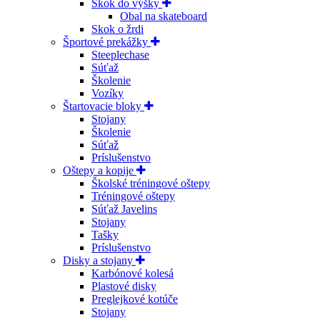
Skok do výšky
Obal na skateboard
Skok o žrdi
Športové prekážky
Steeplechase
Súťaž
Školenie
Vozíky
Štartovacie bloky
Stojany
Školenie
Súťaž
Príslušenstvo
Oštepy a kopije
Školské tréningové oštepy
Tréningové oštepy
Súťaž Javelins
Stojany
Tašky
Príslušenstvo
Disky a stojany
Karbónové kolesá
Plastové disky
Preglejkové kotúče
Stojany