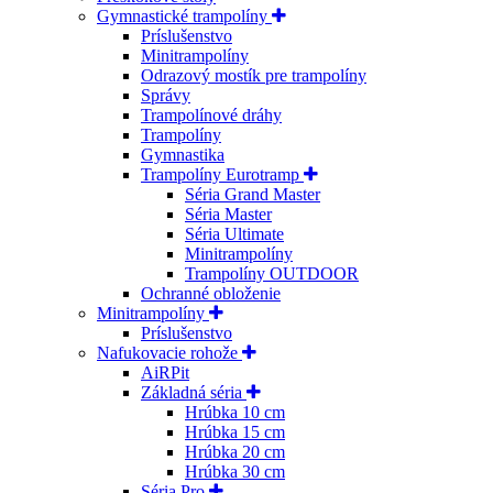
Gymnastické trampolíny
Príslušenstvo
Minitrampolíny
Odrazový mostík pre trampolíny
Správy
Trampolínové dráhy
Trampolíny
Gymnastika
Trampolíny Eurotramp
Séria Grand Master
Séria Master
Séria Ultimate
Minitrampolíny
Trampolíny OUTDOOR
Ochranné obloženie
Minitrampolíny
Príslušenstvo
Nafukovacie rohože
AiRPit
Základná séria
Hrúbka 10 cm
Hrúbka 15 cm
Hrúbka 20 cm
Hrúbka 30 cm
Séria Pro