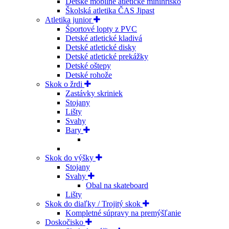
Detské mobilné atletické minihrisko
Školská atletika ČAS Jipast
Atletika junior
Športové lopty z PVC
Detské atletické kladivá
Detské atletické disky
Detské atletické prekážky
Detské oštepy
Detské rohože
Skok o žrdi
Zastávky skriniek
Stojany
Lišty
Svahy
Bary
Skok do výšky
Stojany
Svahy
Obal na skateboard
Lišty
Skok do diaľky / Trojitý skok
Kompletné súpravy na premýšľanie
Doskočisko