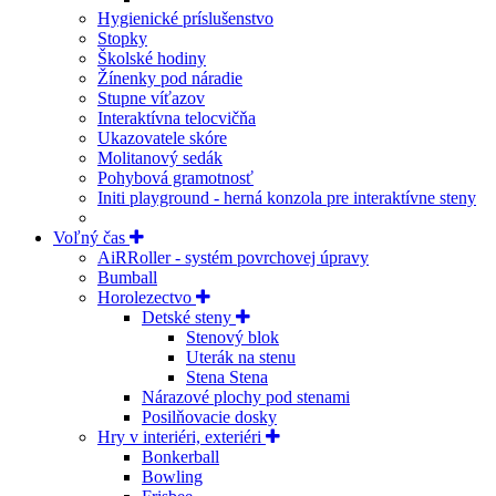
Hygienické príslušenstvo
Stopky
Školské hodiny
Žínenky pod náradie
Stupne víťazov
Interaktívna telocvičňa
Ukazovatele skóre
Molitanový sedák
Pohybová gramotnosť
Initi playground - herná konzola pre interaktívne steny
Voľný čas
AiRRoller - systém povrchovej úpravy
Bumball
Horolezectvo
Detské steny
Stenový blok
Uterák na stenu
Stena Stena
Nárazové plochy pod stenami
Posilňovacie dosky
Hry v interiéri, exteriéri
Bonkerball
Bowling