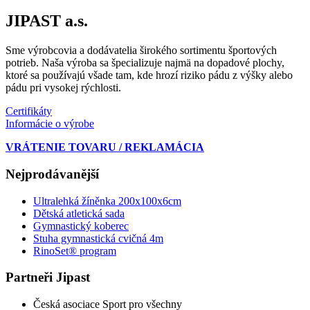
JIPAST a.s.
Sme výrobcovia a dodávatelia širokého sortimentu športových
potrieb. Naša výroba sa špecializuje najmä na dopadové plochy,
ktoré sa používajú všade tam, kde hrozí riziko pádu z výšky alebo
pádu pri vysokej rýchlosti.
Certifikáty
Informácie o výrobe
VRÁTENIE TOVARU / REKLAMÁCIA
Nejprodávanější
Ultralehká žíněnka 200x100x6cm
Dětská atletická sada
Gymnastický koberec
Stuha gymnastická cvičná 4m
RinoSet® program
Partneři Jipast
Česká asociace Sport pro všechny