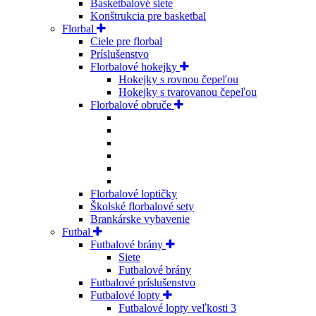
Basketbalové siete
Konštrukcia pre basketbal
Florbal
Ciele pre florbal
Príslušenstvo
Florbalové hokejky
Hokejky s rovnou čepeľou
Hokejky s tvarovanou čepeľou
Florbalové obruče
Florbalové loptičky
Školské florbalové sety
Brankárske vybavenie
Futbal
Futbalové brány
Siete
Futbalové brány
Futbalové príslušenstvo
Futbalové lopty
Futbalové lopty veľkosti 3