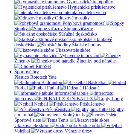
Gymnastické trampolíny
Hygienické príslušenstvo
Interaktívna telocvičňa
Odrazové mostíky
Pohybová gramotnosť
Stopky
Stupne víťazov
Súťažné doskočisko
Školské a klubové
doskočisko
Školské hodiny
Ukazovatele skóre
Vybavenie telocviční
Žínenky
Žínenky pod náradie
RinoSet
Športové hry
Plastico Rototech
Yate
Badminton
Basketbal
Florbal
Futbal
Hádzaná
Informačné tabule
Intercross
KIN-BALL®
Lopty
Netball
Príslušenstvo
Príslušenstvo
Rugby,
am. futbal
Stolný tenis
Športové siete
Tenis
Ukazovatele skóre
Vodné pólo
Volejbal
Výrazné dresy