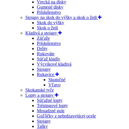
Vrecká na disky
Gumené disky
Príslušenstvo
Stojany na skok do výšky a skok o žrdi
Skok do výšky
Skok o žrdi
Kladivá a stojany
Záťaže
Príslušenstvo
Drôty
Rukoväte
Súťaž kladív
Výcvikové kladivá
Stojany
Rukavice
Skutočné
Vľavo
Skokanské tyče
Lopty a stojany
Súťažné lopty
Tréningové lopty
Mosadzné gule
Guľôčky z nehrdzavejúcej ocele
Stojany
Tašky