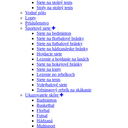
Siete na stolný tenis
Stoly na stolný tenis
Vodné pólo
Lopty
Príslušenstvo
Športové siete
Siete na bedminton
Siete na florbalové bránky
Siete na futbalové bránky
Siete na hádzanárske bránky
Hojdacie siete
Lezenie a hojdanie na lanách
Siete na hokejové bránky
Siete na lopty
Lezenie po rebríkoch
Siete na tenis
Volejbalové siete
Tréningový rebrík na skákanie
Ukazovatele skóre
Badminton
Basketbal
Florbal
Futsal
Hádzaná
Multisport