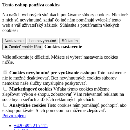
Tento e-shop používa cookies
Na našich webových stránkach používame súbory cookies. Niektoré
z nich sú nevyhnutné, zatiaľ čo iné nám pomáhajú vylepšiť tento
web a váš užívateľský zážitok. Súhlasíte s používaním všetkých
cookies?
Nastavenie
Len nevyhnutné
Súhlasím
Cookies nastavenie
Zavrieť cookie lištu
Vaše súkromie je dôležité. Môžete si vybrať nastavenia cookies
nižšie.
Cookies nevyhnutné pre využívanie e-shopu
Toto nastavenie
nie je možné deaktivovať. Bez nevyhnutných cookies súborov
nemožno naše služby zmysluplne poskytovať.
Marketingové cookies
Vďaka týmto cookies môžeme
zlepšovať výkon e-shopu, zobrazovať Vám relevantnú reklamu na
sociálnych sieťach a ďalších reklamných plochách.
Analytické cookies
Tieto cookies nám pomáhajú pochopiť, ako
e-shop používate. S ich pomocou ho môžeme zlepšovať.
Potvrdzujem
+420 495 215 115