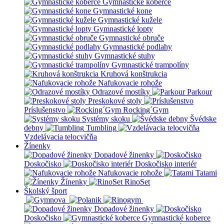
Gymnastické koberce
Gymnastické kone
Gymnastické kužele
Gymnastické lopty
Gymnastické obruče
Gymnastické podlahy
Gymnastické stuhy
Gymnastické trampolíny
Kruhová konštrukcia
Nafukovacie rohože
Odrazové mostíky
Parkour
Preskokové stoly
Príslušenstvo
Rocking´Gym
Systémy skoku
Švédske
debny
Tumbling
Vzdelávacia telocvičňa
Žínenky
Dopadové žinenky
Doskočisko
Doskočisko interiér
Nafukovacie rohože
Tatami
Žínenky
RinoSet
Školský šport
Dopadové žinenky
Doskočisko
Gymnastické koberce