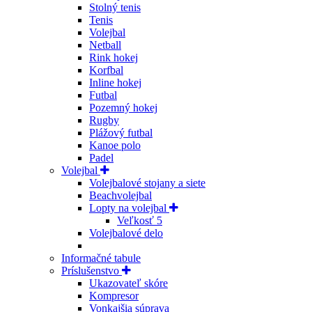
Stolný tenis
Tenis
Volejbal
Netball
Rink hokej
Korfbal
Inline hokej
Futbal
Pozemný hokej
Rugby
Plážový futbal
Kanoe polo
Padel
Volejbal
Volejbalové stojany a siete
Beachvolejbal
Lopty na volejbal
Veľkosť 5
Volejbalové delo
Informačné tabule
Príslušenstvo
Ukazovateľ skóre
Kompresor
Vonkajšia súprava