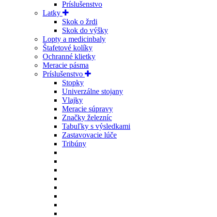
Príslušenstvo
Latky
Skok o žrdi
Skok do výšky
Lopty a medicinbaly
Štafetové kolíky
Ochranné klietky
Meracie pásma
Príslušenstvo
Stopky
Univerzálne stojany
Vlajky
Meracie súpravy
Značky železníc
Tabuľky s výsledkami
Zastavovacie lúče
Tribúny