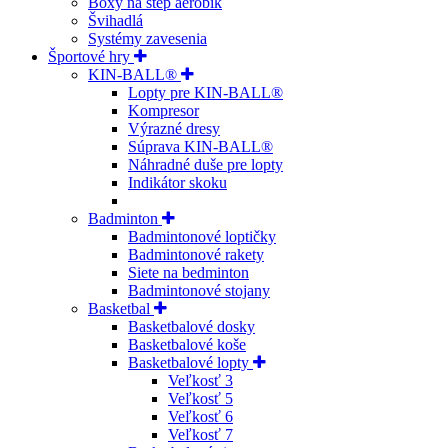
Boxy na step aerobik
Švihadlá
Systémy zavesenia
Športové hry
KIN-BALL®
Lopty pre KIN-BALL®
Kompresor
Výrazné dresy
Súprava KIN-BALL®
Náhradné duše pre lopty
Indikátor skoku
Badminton
Badmintonové loptičky
Badmintonové rakety
Siete na bedminton
Badmintonové stojany
Basketbal
Basketbalové dosky
Basketbalové koše
Basketbalové lopty
Veľkosť 3
Veľkosť 5
Veľkosť 6
Veľkosť 7