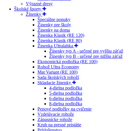
Výrazné dresy
Školské športy
Žínenky
Špeciálne ponuky
Žinenky pre školy
Žinenky na doma
Žinenka Klasik (RE 120)
Žinenka Klasik (RE 80)
Žinenka Ultralahka
Žínenky typ A - určené pre vyššiu záťaž
Žínenky typ B - určené pre nižšiu záťaž
Ekonomická podložka (RE 100)
Rohož Ultra Economy
Mat Variant (RE 100)
Sada školských rohoží
Skladacie žinenky
4-dielna podložka
5-dielna podložka
6-dielna podložka
8-dielna podložka
Penové podložky na cvičenie
Vzdelávacie rohože
Zápasnícke rohože
Kruh na presné pristátie
Príslušenstvo