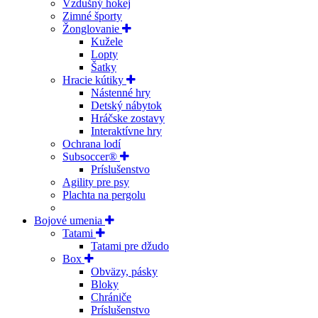
Vzdušný hokej
Zimné športy
Žonglovanie
Kužele
Lopty
Šatky
Hracie kútiky
Nástenné hry
Detský nábytok
Hráčske zostavy
Interaktívne hry
Ochrana lodí
Subsoccer®
Príslušenstvo
Agility pre psy
Plachta na pergolu
Bojové umenia
Tatami
Tatami pre džudo
Box
Obväzy, pásky
Bloky
Chrániče
Príslušenstvo