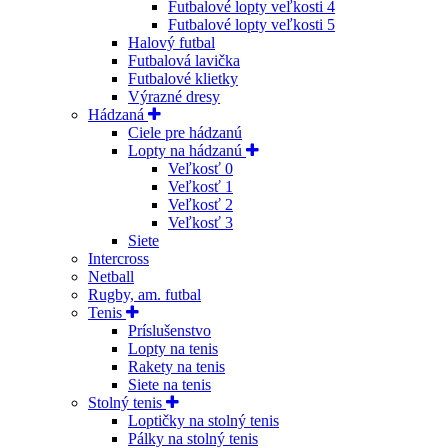
Futbalové lopty veľkosti 4
Futbalové lopty veľkosti 5
Halový futbal
Futbalová lavička
Futbalové klietky
Výrazné dresy
Hádzaná
Ciele pre hádzanú
Lopty na hádzanú
Veľkosť 0
Veľkosť 1
Veľkosť 2
Veľkosť 3
Siete
Intercross
Netball
Rugby, am. futbal
Tenis
Príslušenstvo
Lopty na tenis
Rakety na tenis
Siete na tenis
Stolný tenis
Loptičky na stolný tenis
Pálky na stolný tenis