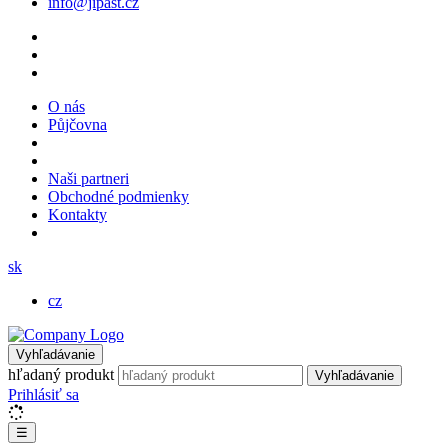
info@jipast.cz
O nás
Půjčovna
Naši partneri
Obchodné podmienky
Kontakty
sk
cz
Vyhľadávanie
hľadaný produkt
Vyhľadávanie
Prihlásiť sa
☰