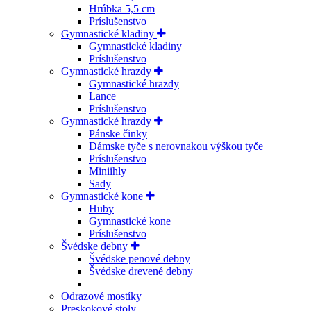
Hrúbka 5,5 cm
Príslušenstvo
Gymnastické kladiny
Gymnastické kladiny
Príslušenstvo
Gymnastické hrazdy
Gymnastické hrazdy
Lance
Príslušenstvo
Gymnastické hrazdy
Pánske činky
Dámske tyče s nerovnakou výškou tyče
Príslušenstvo
Miniihly
Sady
Gymnastické kone
Huby
Gymnastické kone
Príslušenstvo
Švédske debny
Švédske penové debny
Švédske drevené debny
Odrazové mostíky
Preskokové stoly