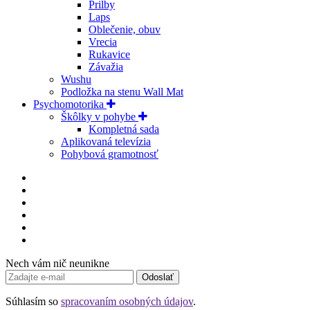
Prilby
Laps
Oblečenie, obuv
Vrecia
Rukavice
Závažia
Wushu
Podložka na stenu Wall Mat
Psychomotorika
Škôlky v pohybe
Kompletná sada
Aplikovaná televízia
Pohybová gramotnosť
Nech vám nič neunikne
Odoslať
Súhlasím so
spracovaním osobných údajov
.