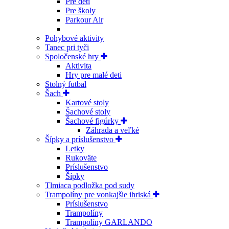
Pre deti
Pre školy
Parkour Air
Pohybové aktivity
Tanec pri tyči
Spoločenské hry
Aktivita
Hry pre malé deti
Stolný futbal
Šach
Kartové stoly
Šachové stoly
Šachové figúrky
Záhrada a veľké
Šípky a príslušenstvo
Letky
Rukoväte
Príslušenstvo
Šípky
Tlmiaca podložka pod sudy
Trampolíny pre vonkajšie ihriská
Príslušenstvo
Trampolíny
Trampolíny GARLANDO