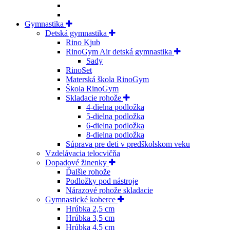
Gymnastika
Detská gymnastika
Rino Kjub
RinoGym Air detská gymnastika
Sady
RinoSet
Materská škola RinoGym
Škola RinoGym
Skladacie rohože
4-dielna podložka
5-dielna podložka
6-dielna podložka
8-dielna podložka
Súprava pre deti v predškolskom veku
Vzdelávacia telocvičňa
Dopadové žinenky
Ďalšie rohože
Podložky pod nástroje
Nárazové rohože skladacie
Gymnastické koberce
Hrúbka 2,5 cm
Hrúbka 3,5 cm
Hrúbka 4,5 cm