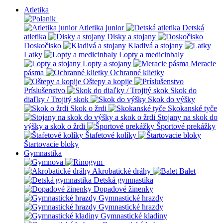
Atletika
Atletika junior
Detská
atletika
Disky a stojany
Doskočisko
Kladivá a stojany
Latky
Lopty a medicinbaly
Lopty a stojany
Meracie
pásma
Ochranné klietky
Oštepy a kopije
Príslušenstvo
Skok do
diaľky / Trojitý skok
Skok do výšky
Skok o žrdi
Skokanské tyče
Stojany na skok do
výšky a skok o žrdi
Športové prekážky
Štafetové kolíky
Štartovacie bloky
Gymnastika
Akrobatické dráhy
Balet
Detská gymnastika
Dopadové žinenky
Gymnastické hrazdy
Gymnastické hrazdy
Gymnastické kladiny