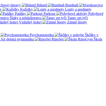
chovej úpravy
Biliard
Bumball
y
Kuželky
Lopty a predmety
Padáky
Parkour
Pohybové
Šípky a príslušenstvo
Tanec pri tyči
Vzdušný hokej
Zimné športy
Psychomotorika
Škôlky v
Air detská gymnastika
RinoSet
Škola