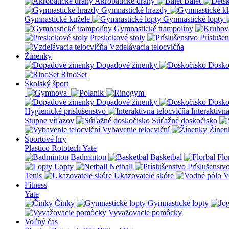
Akrobatické dráhy
Balet
Gymnastické hrazdy
Gymnastické kužele
Gymnastické lopty
Gymnastické trampolíny
Preskokové stoly
Prísluše
Vzdelávacia telocvičňa
Žínenky
Dopadové žinenky
Dosko
RinoSet
Školský šport
Dopadové žinenky
Dosko
Hygienické príslušenstvo
Interaktívn
Stupne víťazov
Súťažné doskočisko
Vybavenie telocviční
Žínen
Športové hry
Plastico Rototech
Yate
Badminton
Basketbal
Flo
Lopty
Netball
Príslušenstv
Tenis
Ukazovatele skóre
V
Fitness
Yate
Činky
Gymnastické lopty
Vyvažovacie pomôcky
Voľný čas