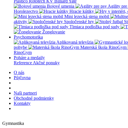
Plastico Rototech
KV Billiard
Yate
Bojové umenia
Agility pre
Horolezectvo
Hracie kútiky
Mini lezecká stena mobil
aktivity
Spoločenské hry
St
Tlmiaca podložka pod sudy
Žonglovanie
Psychomotorika
Aplikovaná televízia
pohybe
Materská škola RinoGym
RinoGym
Poháre a medaily
Reference
Akčné ponuky
O nás
Půjčovna
Naši partneri
Obchodné podmienky
Kontakty
Gymnastika