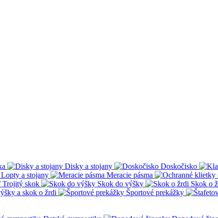
ka
Disky a stojany
Doskočisko
Lopty a stojany
Meracie pásma
 Trojitý skok
Skok do výšky
Skok o ž
ýšky a skok o žrdi
Športové prekážky