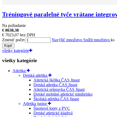
Tréningové paralelné tyče vrátane integro
Na požiadanie
€ 8638,38
€ 7023,07 bez DPH
Zmeniť počet
Navýšiť množstvo
Snížit množstvo
ks
Kúpiť
všetky kategórie
všetky kategórie
Atletika
Detská atletika
Atletická škôlka ČAS Jipast
Detská atletika ČAS Jipast
Atletická prípravka ČAS Jipast
Detské mobilné atletické minihrisko
Školská atletika ČAS Jipast
Atletika junior
Športové lopty z PVC
Detské atletické kladivá