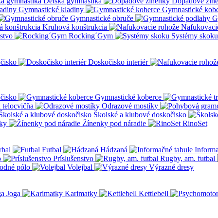
Detská gymnastika
Dopadové žin
Gymnastické kladiny
Gymnastické kob
Gymnastické obruče
G
Kruhová konštrukcia
Nafukovaci
nstvo
Rocking´Gym
Systémy skoku
čisko
Doskočisko interiér
čisko
Gymnastické koberce
a telocvičňa
Odrazové mostíky
Školské a klubové doskočisko
ky
Žínenky pod náradie
RinoSet
rbal
Futbal
Hádzaná
Informa
o
Príslušenstvo
Rugby, am. futbal
odné pólo
Volejbal
Výrazné dresy
Joga
Karimatky
Kettlebell