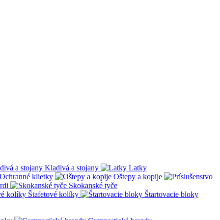
Kladivá a stojany
Latky
Ochranné klietky
Oštepy a kopije
rdi
Skokanské tyče
Štafetové kolíky
Štartovacie bloky