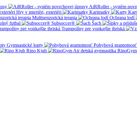
 psy
AiRRoller - systém povr
Hry v interiéri, exteriéri
Karimatky
Kart
Multisenzorická terapia
Ochrana lodí
olný futbal
Subsoccer®
Šach
Trampolíny pre vonkajšie ihriská
Gymnastické lopty
Pohybová gramotnosť
Rino Kjub
RinoGym 