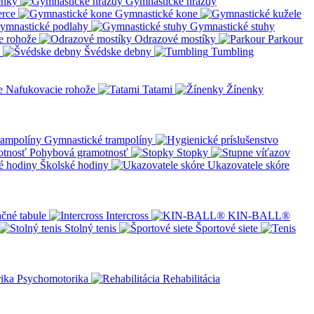
enky
Gymnastické hrazdy
erce
Gymnastické kone
ymnastické podlahy
Gymnastické stuhy
e rohože
Odrazové mostíky
Parkour
Švédske debny
Tumbling
Nafukovacie rohože
Tatami
Žínenky
Gymnastické trampolíny
Pohybová gramotnosť
Stopky
Školské hodiny
Ukazovatele skóre
čné tabule
Intercross
KIN-BALL®
Stolný tenis
Športové siete
Psychomotorika
Rehabilitácia