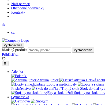
Naši partneri
Obchodné podmienky
Kontakty
sk
cz
Vyhľadávanie
hľadaný produkt
Vyhľadávanie
Prihlásiť sa
☰
Atletika
Atletika junior
Detská atleti
Lopty a medicinbaly
Príslušenstvo
Skok do diaľky /
Stojany na skok do v
Gymnastika