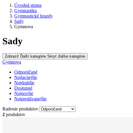
Úvodná strana
Gymnastika
Gymnastické hrazdy
Sady
Gymnova
Sady
Zobraziť Ďalší kategórie
Skryť ďalšie kategórie
Gymnova
Odporúčané
Najlacnejšie
Najdrahšie
Dostupné
Najnovšie
Najpredávanejšie
Radenie produktov
2
produktov