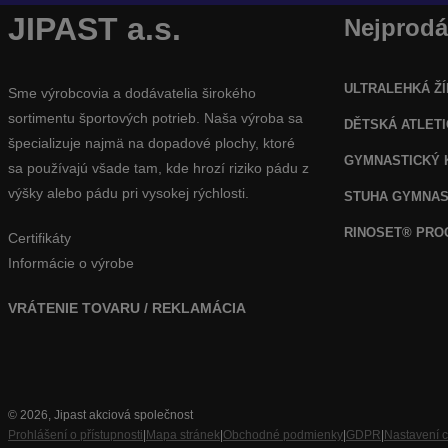
JIPAST a.s.
Nejprodá
ULTRALEHKÁ ŽÍ
Sme výrobcovia a dodávatelia širokého
sortimentu športových potrieb. Naša výroba sa
DĚTSKÁ ATLET
špecializuje najmä na dopadové plochy, ktoré
GYMNASTICKÝ 
sa používajú všade tam, kde hrozí riziko pádu z
výšky alebo pádu pri vysokej rýchlosti.
STUHA GYMNAS
RINOSET® PR
Certifikáty
Informácie o výrobe
VRÁTENIE TOVARU / REKLAMÁCIA
© 2026, Jipast akciová společnost
Prohlášení o přístupnosti
|
Mapa stránek
|
Obchodné podmienky
|
GDPR
|
Nastavení 