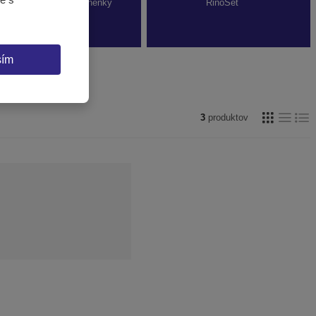
Dopadové žinenky
RinoSet
sím
3
produktov