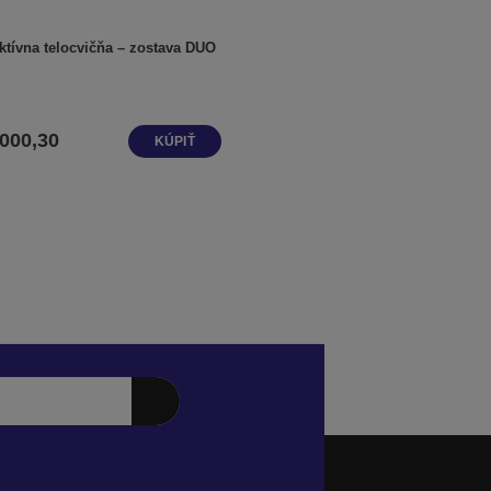
aktívna telocvičňa – zostava DUO
000,30
KÚPIŤ