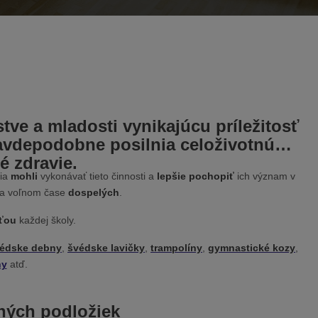
tve a mladosti vynikajúcu príležitosť
ravdepodobne posilnia celoživotnú
é zdravie.
dia
mohli
vykonávať tieto činnosti a
lepšie pochopiť
ich význam v
 a voľnom čase
dospelých
.
sťou
každej školy.
édske debny
,
švédske lavičky
,
trampolíny
,
gymnastické kozy
,
hy
atď.
ných podložiek