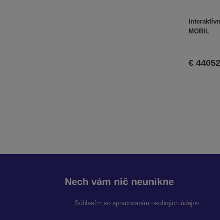
k
t
Interaktív
o
MOBIL
v
€ 44052
Nech vám nič neunikne
Súhlasím so
spracovaním osobných údajov
.