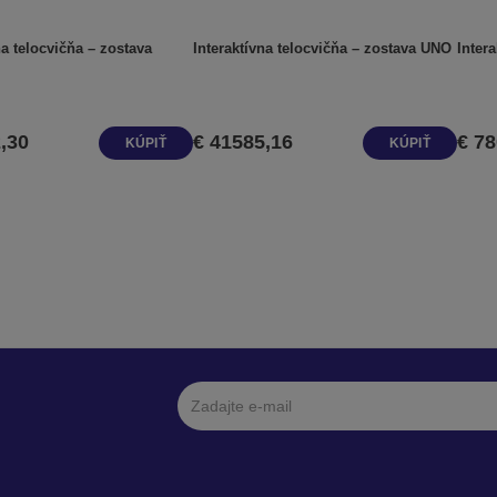
na telocvičňa – zostava
Interaktívna telocvičňa – zostava UNO
Inter
,30
€ 41585,16
€ 78
KÚPIŤ
KÚPIŤ