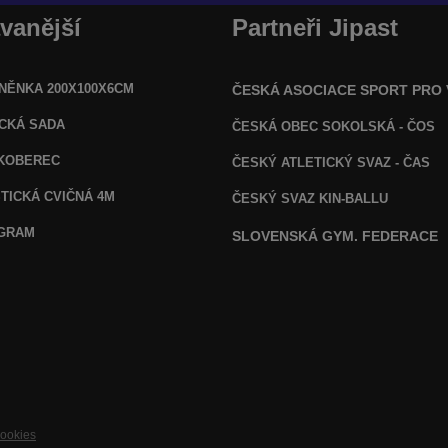
vanější
Partneři Jipast
NĚNKA 200X100X6CM
ČESKÁ ASOCIACE SPORT PRO
ICKÁ SADA
ČESKÁ OBEC SOKOLSKÁ - ČOS
KOBEREC
ČESKÝ ATLETICKÝ SVAZ - ČAS
TICKÁ CVIČNÁ 4M
ČESKÝ SVAZ KIN-BALLU
OGRAM
SLOVENSKÁ GYM. FEDERACE
cookies