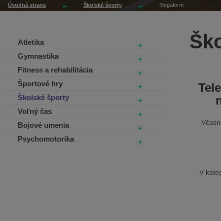
Úvodná strana
Školské športy
Megaform
Ško
Atletika
Gymnastika
Fitness a rehabilitácia
Športové hry
Tel
Školské športy
Voľný čas
Včasn
Bojové umenia
Psychomotorika
V kate