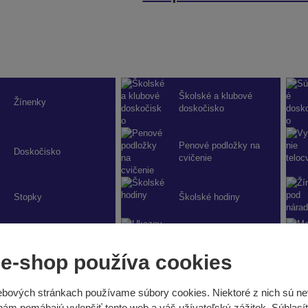
Školské a klubové
Žínenky
doskočisko
Penové podložky na
Doskočisko
cvičenie
Stopky
Školské hodiny
Interaktívna telocvičňa
Ukazovatele skóre
 e-shop používa cookies
bových stránkach používame súbory cookies. Niektoré z nich sú ne
Initi playground - herná
 nám pomáhajú vylepšiť tento web a váš užívateľský zážitok. Súhlasí