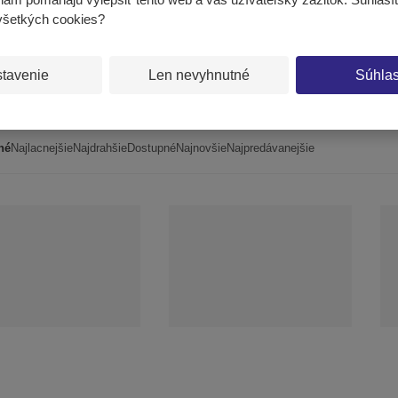
konzola pre
všetkých cookies?
interaktívne steny
tavenie
Len nevyhnutné
Súhla
m
né
Najlacnejšie
Najdrahšie
Dostupné
Najnovšie
Najpredávanejšie