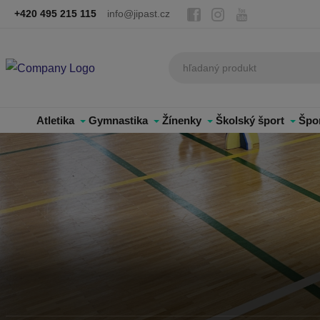
+420 495 215 115
info@jipast.cz
Atletika
Gymnastika
Žínenky
Školský šport
Špo