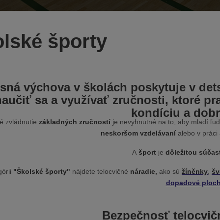
lské športy
esná výchova v školách poskytuje v dets
naučiť sa a využívať zručnosti, ktoré p
kondíciu a dobr
é zvládnutie
základných zručností
je nevyhnutné na to, aby mladí ľu
neskoršom vzdelávaní
alebo v práci
A
šport
je
dôležitou súča
górii
"Školské športy"
nájdete telocvičné
náradie,
ako sú
žíněnky
,
šv
dopadové ploc
Bezpečnosť telocvič