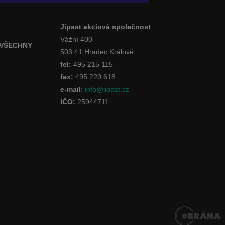
Jipast akciová společnost
Vážní 400
 VŠECHNY
503 41 Hradec Králové
tel:
495 215 115
fax:
495 220 618
e-mail
:
info@jipast.cz
IČO:
25944711