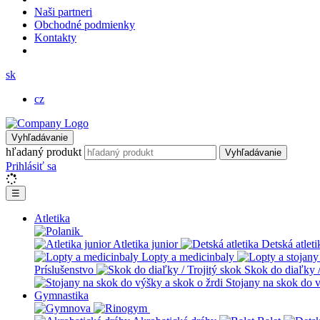
Naši partneri
Obchodné podmienky
Kontakty
sk
cz
Vyhľadávanie
hľadaný produkt
Vyhľadávanie
Prihlásiť sa
☰
Atletika
Atletika junior
Detská atleti
Lopty a medicinbaly
Príslušenstvo
Skok do diaľky /
Stojany na skok do v
Gymnastika