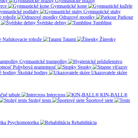
enky
Gymnastické hrazdy
erce
Gymnastické kone
ymnastické podlahy
Gymnastické stuhy
e rohože
Odrazové mostíky
Parkour
Švédske debny
Tumbling
Nafukovacie rohože
Tatami
Žínenky
Gymnastické trampolíny
Pohybová gramotnosť
Stopky
Školské hodiny
Ukazovatele skóre
čné tabule
Intercross
KIN-BALL®
Stolný tenis
Športové siete
Psychomotorika
Rehabilitácia