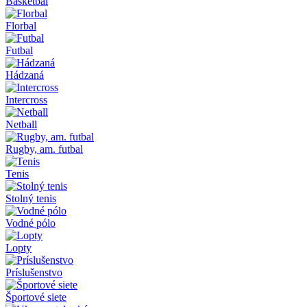
Basketbal
Florbal
Futbal
Hádzaná
Intercross
Netball
Rugby, am. futbal
Tenis
Stolný tenis
Vodné pólo
Lopty
Príslušenstvo
Športové siete