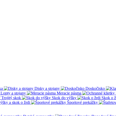
ka
Disky a stojany
Doskočisko
Lopty a stojany
Meracie pásma
 Trojitý skok
Skok do výšky
Skok o ž
ýšky a skok o žrdi
Športové prekážky