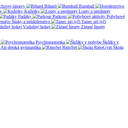
chovej úpravy
Biliard
Bumball
y
Kuželky
Lopty a predmety
Padáky
Parkour
Pohybové
Šípky a príslušenstvo
Tanec pri tyči
Vzdušný hokej
Zimné športy
Psychomotorika
Škôlky v
Air detská gymnastika
RinoSet
Škola