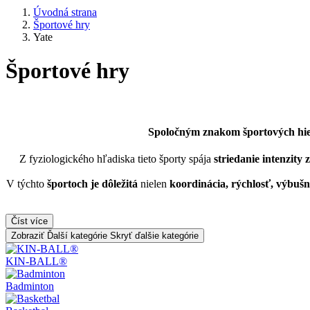
Úvodná strana
Športové hry
Yate
Športové hry
Spoločným znakom športových hier j
Z fyziologického hľadiska tieto športy spája
striedanie intenzity 
V týchto
športoch
je dôležitá
nielen
koordinácia, rýchlosť, výbušná
Číst více
Zobraziť Ďalší kategórie
Skryť ďalšie kategórie
KIN-BALL®
Badminton