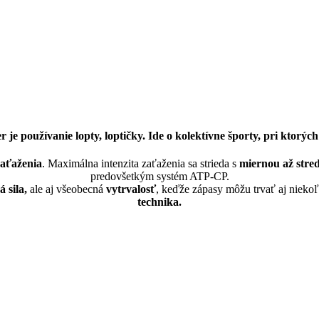
e používanie lopty, loptičky. Ide o kolektívne športy, pri ktorých 
zaťaženia
. Maximálna intenzita zaťaženia sa strieda s
miernou až stre
predovšetkým systém ATP-CP.
 sila,
ale aj všeobecná
vytrvalosť
, keďže zápasy môžu trvať aj nieko
technika.