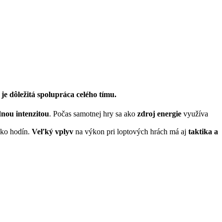
je dôležitá spolupráca celého tímu.
dnou intenzitou
. Počas samotnej hry sa ako
zdroj energie
využíva
ľko hodín.
Veľký vplyv
na výkon pri loptových hrách má aj
taktika a