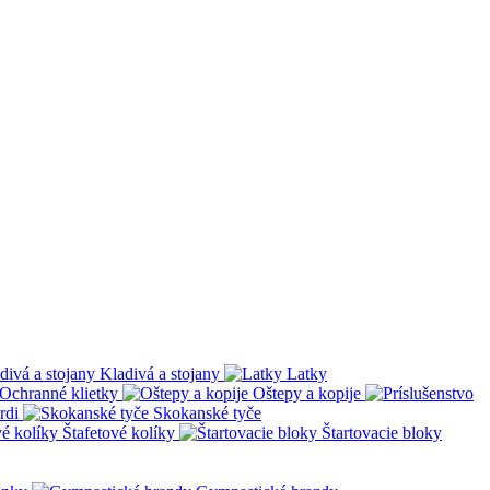
Kladivá a stojany
Latky
Ochranné klietky
Oštepy a kopije
rdi
Skokanské tyče
Štafetové kolíky
Štartovacie bloky