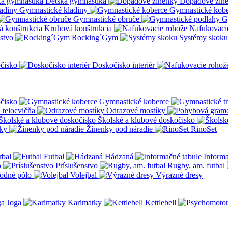
Detská gymnastika
Dopadové žin
Gymnastické kladiny
Gymnastické kob
Gymnastické obruče
G
Kruhová konštrukcia
Nafukovaci
nstvo
Rocking´Gym
Systémy skoku
čisko
Doskočisko interiér
čisko
Gymnastické koberce
a telocvičňa
Odrazové mostíky
Školské a klubové doskočisko
ky
Žínenky pod náradie
RinoSet
rbal
Futbal
Hádzaná
Informa
o
Príslušenstvo
Rugby, am. futbal
odné pólo
Volejbal
Výrazné dresy
Joga
Karimatky
Kettlebell