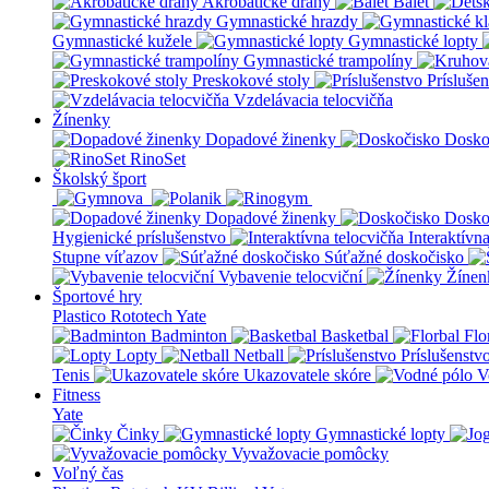
Akrobatické dráhy
Balet
Gymnastické hrazdy
Gymnastické kužele
Gymnastické lopty
Gymnastické trampolíny
Preskokové stoly
Prísluše
Vzdelávacia telocvičňa
Žínenky
Dopadové žinenky
Dosko
RinoSet
Školský šport
Dopadové žinenky
Dosko
Hygienické príslušenstvo
Interaktívn
Stupne víťazov
Súťažné doskočisko
Vybavenie telocviční
Žínen
Športové hry
Plastico Rototech
Yate
Badminton
Basketbal
Flo
Lopty
Netball
Príslušenstv
Tenis
Ukazovatele skóre
V
Fitness
Yate
Činky
Gymnastické lopty
Vyvažovacie pomôcky
Voľný čas