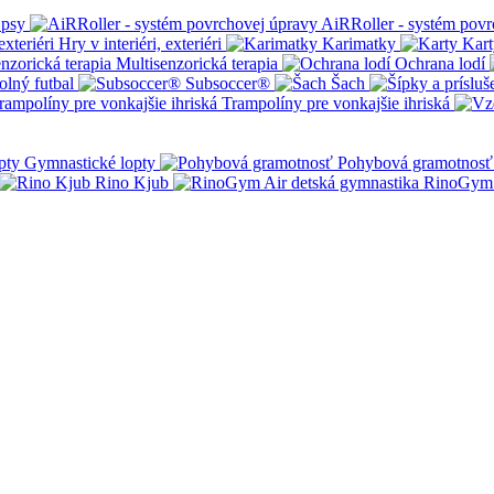
 psy
AiRRoller - systém povr
Hry v interiéri, exteriéri
Karimatky
Kart
Multisenzorická terapia
Ochrana lodí
olný futbal
Subsoccer®
Šach
Trampolíny pre vonkajšie ihriská
Gymnastické lopty
Pohybová gramotnosť
Rino Kjub
RinoGym 