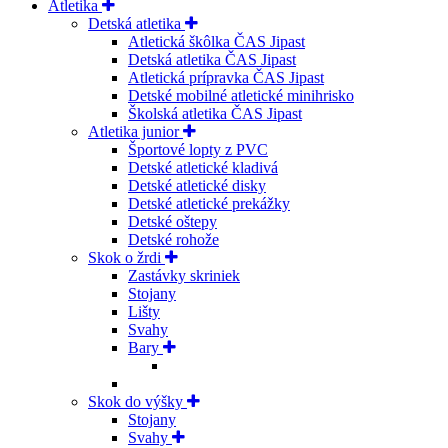
Atletika
Detská atletika
Atletická škôlka ČAS Jipast
Detská atletika ČAS Jipast
Atletická prípravka ČAS Jipast
Detské mobilné atletické minihrisko
Školská atletika ČAS Jipast
Atletika junior
Športové lopty z PVC
Detské atletické kladivá
Detské atletické disky
Detské atletické prekážky
Detské oštepy
Detské rohože
Skok o žrdi
Zastávky skriniek
Stojany
Lišty
Svahy
Bary
Skok do výšky
Stojany
Svahy