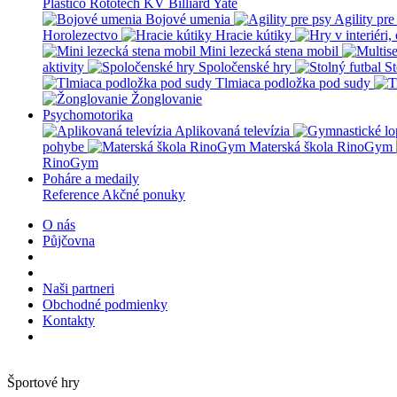
Plastico Rototech
KV Billiard
Yate
Bojové umenia
Agility pre
Horolezectvo
Hracie kútiky
Mini lezecká stena mobil
aktivity
Spoločenské hry
St
Tlmiaca podložka pod sudy
Žonglovanie
Psychomotorika
Aplikovaná televízia
pohybe
Materská škola RinoGym
RinoGym
Poháre a medaily
Reference
Akčné ponuky
O nás
Půjčovna
Naši partneri
Obchodné podmienky
Kontakty
Športové hry