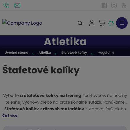
☰
V
y
Atletika
h
ľ
Úvodná strana
Atletika
Štafetové kolíky
Megaform
a
d
Štafetové kolíky
á
v
a
n
Vyberte si
štafetové kolíky na tréning
športovcov, na hodiny
i
telesnej výchovy alebo na profesionálne súťaže. Ponúkame
e
štafetové kolíky
z
rôznych materiálov
- z dreva, PVC alebo
hliníka. Získajte štafetové kolíky od popredných výrobcov
Číst více
športového vybavenia.