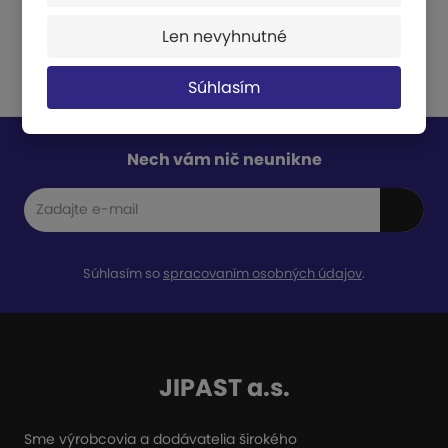
Len nevyhnutné
Súhlasím
Nech vám nič neunikne
Súhlasím so
spracovaním osobných údajov
.
JIPAST a.s.
Sme výrobcovia a dodávatelia širokého