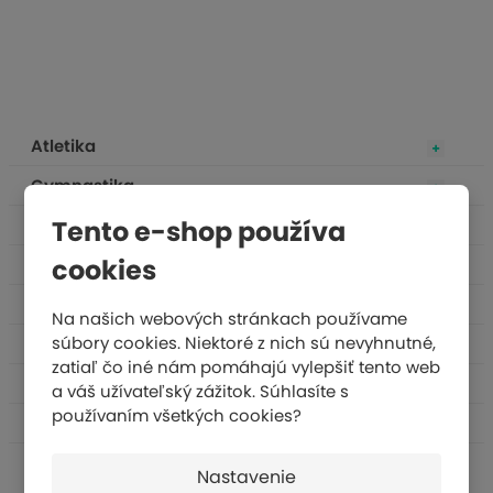
Atletika
Gymnastika
Tento e-shop používa
Fitness a rehabilitácia
cookies
Športové hry
Školské športy
Na našich webových stránkach používame
súbory cookies. Niektoré z nich sú nevyhnutné,
Voľný čas
zatiaľ čo iné nám pomáhajú vylepšiť tento web
Bojové umenia
a váš užívateľský zážitok. Súhlasíte s
používaním všetkých cookies?
Psychomotorika
Nastavenie