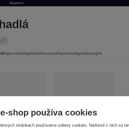
Megaform
hadlá
m
né
Najlacnejšie
Najdrahšie
Dostupné
Najnovšie
Najpredávanejšie
 e-shop používa cookies
bových stránkach používame súbory cookies. Niektoré z nich sú ne