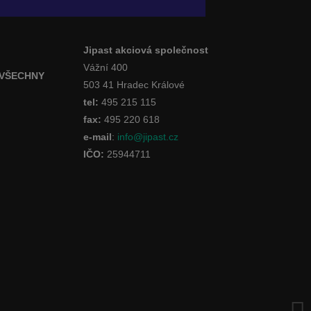
Jipast akciová společnost
Vážní 400
 VŠECHNY
503 41 Hradec Králové
tel:
495 215 115
fax:
495 220 618
e-mail
:
info@jipast.cz
IČO:
25944711