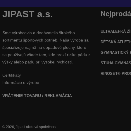
JIPAST a.s.
Nejprodá
ULTRALEHKÁ ŽÍ
Sme výrobcovia a dodávatelia širokého
sortimentu športových potrieb. Naša výroba sa
DĚTSKÁ ATLET
špecializuje najmä na dopadové plochy, ktoré
GYMNASTICKÝ 
sa používajú všade tam, kde hrozí riziko pádu z
výšky alebo pádu pri vysokej rýchlosti.
STUHA GYMNAS
RINOSET® PR
Certifikáty
Informácie o výrobe
VRÁTENIE TOVARU / REKLAMÁCIA
© 2026, Jipast akciová společnost