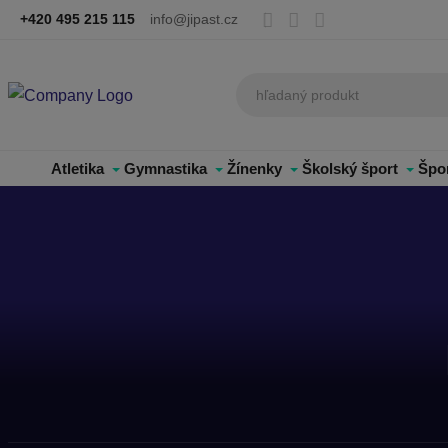
+420 495 215 115
info@jipast.cz
Atletika
Gymnastika
Žínenky
Školský šport
Špo