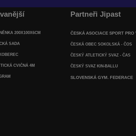
vanější
Partneři Jipast
NĚNKA 200X100X6CM
ČESKÁ ASOCIACE SPORT PRO
ICKÁ SADA
ČESKÁ OBEC SOKOLSKÁ - ČOS
KOBEREC
ČESKÝ ATLETICKÝ SVAZ - ČAS
TICKÁ CVIČNÁ 4M
ČESKÝ SVAZ KIN-BALLU
OGRAM
SLOVENSKÁ GYM. FEDERACE