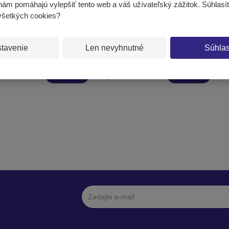
 nám pomáhajú vylepšiť tento web a váš užívateľský zážitok. Súhlasí
všetkých cookies?
 dĺžka 215 cm, sada 6 kusov
Švihadlá - dĺžka 270 cm - sada 6
kusov
tavenie
Len nevyhnutné
Súhla
€ 18,17
KÚPIŤ
KÚPIŤ