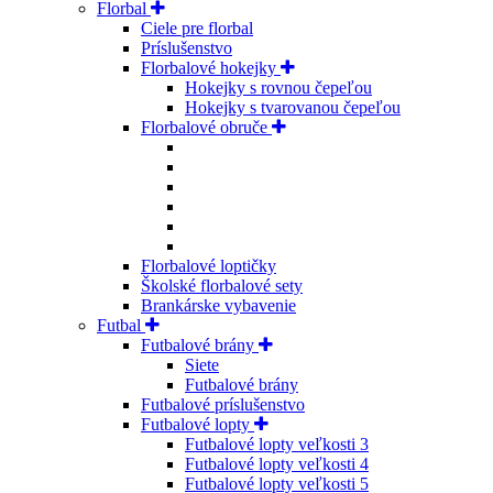
Florbal
Ciele pre florbal
Príslušenstvo
Florbalové hokejky
Hokejky s rovnou čepeľou
Hokejky s tvarovanou čepeľou
Florbalové obruče
Florbalové loptičky
Školské florbalové sety
Brankárske vybavenie
Futbal
Futbalové brány
Siete
Futbalové brány
Futbalové príslušenstvo
Futbalové lopty
Futbalové lopty veľkosti 3
Futbalové lopty veľkosti 4
Futbalové lopty veľkosti 5