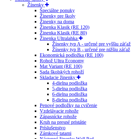
Žínenky
Špeciálne ponuky
Žinenky pre školy
Žinenky na doma
Žinenka Klasik (RE 120)
Žinenka Klasik (RE 80)
Žinenka Ultralahka
Žínenky typ A - určené pre vyššiu záťaž
Žínenky typ B - určené pre nižšiu záťaž
Ekonomická podložka (RE 100)
Rohož Ultra Economy
Mat Variant (RE 100)
Sada školských rohoží
Skladacie žinenky
4-dielna podložka
5-dielna podložka
6-dielna podložka
8-dielna podložka
Penové podložky na cvičenie
Vzdelávacie rohože
Zápasnícke rohože
Kruh na presné pristátie
Príslušenstvo
Zámkové tatami
Nástenné žinenky Wall Pad