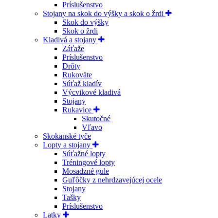
Príslušenstvo
Stojany na skok do výšky a skok o žrdi
Skok do výšky
Skok o žrdi
Kladivá a stojany
Záťaže
Príslušenstvo
Drôty
Rukoväte
Súťaž kladív
Výcvikové kladivá
Stojany
Rukavice
Skutočné
Vľavo
Skokanské tyče
Lopty a stojany
Súťažné lopty
Tréningové lopty
Mosadzné gule
Guľôčky z nehrdzavejúcej ocele
Stojany
Tašky
Príslušenstvo
Latky