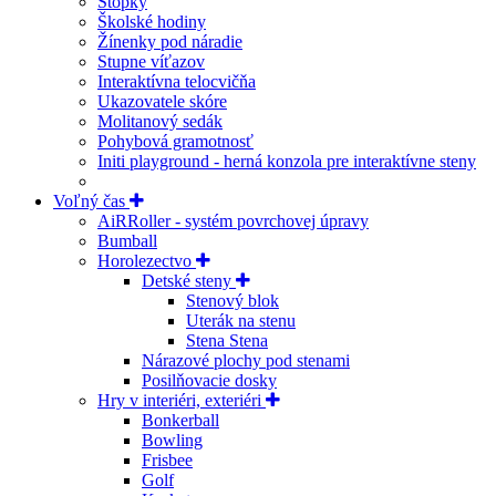
Stopky
Školské hodiny
Žínenky pod náradie
Stupne víťazov
Interaktívna telocvičňa
Ukazovatele skóre
Molitanový sedák
Pohybová gramotnosť
Initi playground - herná konzola pre interaktívne steny
Voľný čas
AiRRoller - systém povrchovej úpravy
Bumball
Horolezectvo
Detské steny
Stenový blok
Uterák na stenu
Stena Stena
Nárazové plochy pod stenami
Posilňovacie dosky
Hry v interiéri, exteriéri
Bonkerball
Bowling
Frisbee
Golf