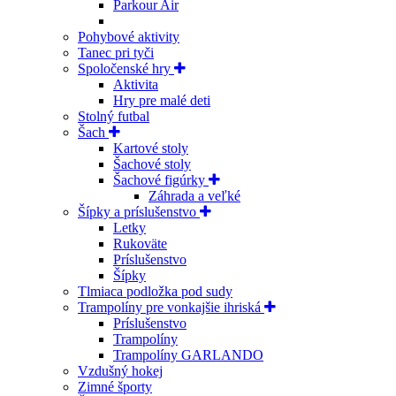
Parkour Air
Pohybové aktivity
Tanec pri tyči
Spoločenské hry
Aktivita
Hry pre malé deti
Stolný futbal
Šach
Kartové stoly
Šachové stoly
Šachové figúrky
Záhrada a veľké
Šípky a príslušenstvo
Letky
Rukoväte
Príslušenstvo
Šípky
Tlmiaca podložka pod sudy
Trampolíny pre vonkajšie ihriská
Príslušenstvo
Trampolíny
Trampolíny GARLANDO
Vzdušný hokej
Zimné športy