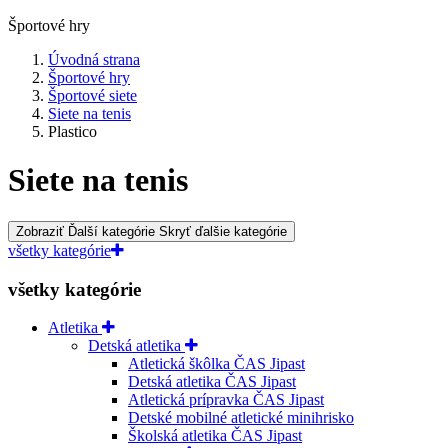
Športové hry
Úvodná strana
Športové hry
Športové siete
Siete na tenis
Plastico
Siete na tenis
Zobraziť Ďalší kategórie
Skryť ďalšie kategórie
všetky kategórie
všetky kategórie
Atletika
Detská atletika
Atletická škôlka ČAS Jipast
Detská atletika ČAS Jipast
Atletická prípravka ČAS Jipast
Detské mobilné atletické minihrisko
Školská atletika ČAS Jipast