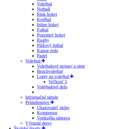
Volejbal
Netball
Rink hokej
Korfbal
Inline hokej
Futbal
Pozemný hokej
Rugby
Plážový futbal
Kanoe polo
Padel
Volejbal
Volejbalové stojany a siete
Beachvolejbal
Lopty na volejbal
Veľkosť 5
Volejbalové delo
Informačné tabule
Príslušenstvo
Ukazovateľ skóre
Kompresor
Vonkajšia súprava
Výrazné dresy
Školské športy