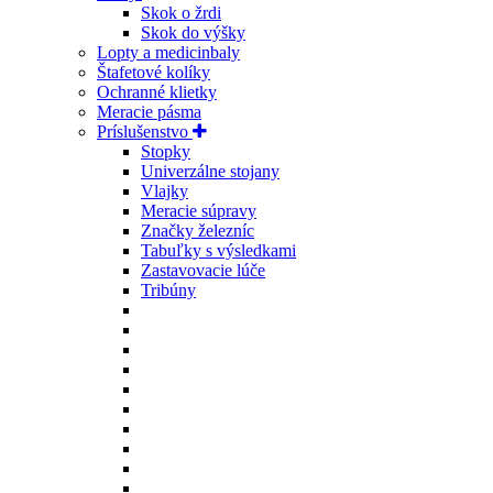
Skok o žrdi
Skok do výšky
Lopty a medicinbaly
Štafetové kolíky
Ochranné klietky
Meracie pásma
Príslušenstvo
Stopky
Univerzálne stojany
Vlajky
Meracie súpravy
Značky železníc
Tabuľky s výsledkami
Zastavovacie lúče
Tribúny