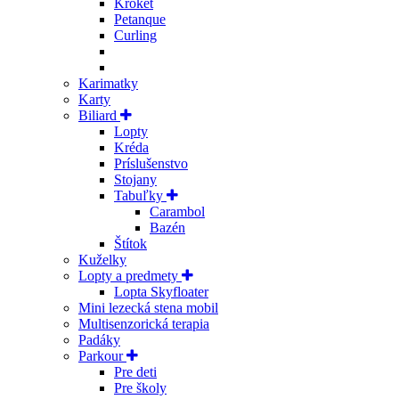
Kroket
Petanque
Curling
Karimatky
Karty
Biliard
Lopty
Kréda
Príslušenstvo
Stojany
Tabuľky
Carambol
Bazén
Štítok
Kuželky
Lopty a predmety
Lopta Skyfloater
Mini lezecká stena mobil
Multisenzorická terapia
Padáky
Parkour
Pre deti
Pre školy