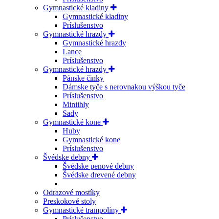
Gymnastické kladiny
Gymnastické kladiny
Príslušenstvo
Gymnastické hrazdy
Gymnastické hrazdy
Lance
Príslušenstvo
Gymnastické hrazdy
Pánske činky
Dámske tyče s nerovnakou výškou tyče
Príslušenstvo
Miniihly
Sady
Gymnastické kone
Huby
Gymnastické kone
Príslušenstvo
Švédske debny
Švédske penové debny
Švédske drevené debny
Odrazové mostíky
Preskokové stoly
Gymnastické trampolíny
Príslušenstvo