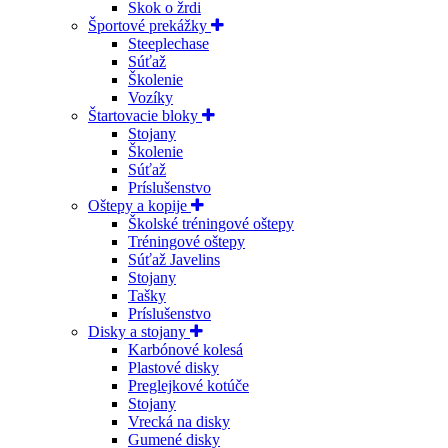
Skok o žrdi
Športové prekážky
Steeplechase
Súťaž
Školenie
Vozíky
Štartovacie bloky
Stojany
Školenie
Súťaž
Príslušenstvo
Oštepy a kopije
Školské tréningové oštepy
Tréningové oštepy
Súťaž Javelins
Stojany
Tašky
Príslušenstvo
Disky a stojany
Karbónové kolesá
Plastové disky
Preglejkové kotúče
Stojany
Vrecká na disky
Gumené disky