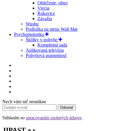
Oblečenie, obuv
Vrecia
Rukavice
Závažia
Wushu
Podložka na stenu Wall Mat
Psychomotorika
Škôlky v pohybe
Kompletná sada
Aplikovaná televízia
Pohybová gramotnosť
Nech vám nič neunikne
Odoslať
Súhlasím so
spracovaním osobných údajov
.
JIPAST a.s.