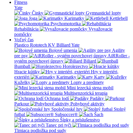
Fitness
Yate
Činky
Gymnastické lopty
Joga
Karimatky
Kettlebell
Psychomotorika
Rehabilitácia
Vyvažovacie
pomôcky
Voľný čas
Plastico Rototech
KV Billiard
Yate
Bojové umenia
Agility
pre psy
AiRRoller -
systém povrchovej úpravy
Biliard
Bumball
Horolezectvo
Hracie kútiky
Hry v interiéri,
exteriéri
Karimatky
Karty
Kuželky
Lopty a predmety
Mini lezecká stena mobil
Multisenzorická terapia
Ochrana lodí
Padáky
Parkour
Pohybové aktivity
Spoločenské hry
Stolný
futbal
Subsoccer®
Šach
Šípky a príslušenstvo
Tanec pri tyči
Tlmiaca podložka pod sudy