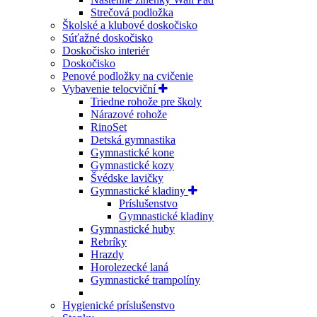
Strečová podložka
Školské a klubové doskočisko
Súťažné doskočisko
Doskočisko interiér
Doskočisko
Penové podložky na cvičenie
Vybavenie telocviční
Triedne rohože pre školy
Nárazové rohože
RinoSet
Detská gymnastika
Gymnastické kone
Gymnastické kozy
Švédske lavičky
Gymnastické kladiny
Príslušenstvo
Gymnastické kladiny
Gymnastické huby
Rebríky
Hrazdy
Horolezecké laná
Gymnastické trampolíny
Hygienické príslušenstvo