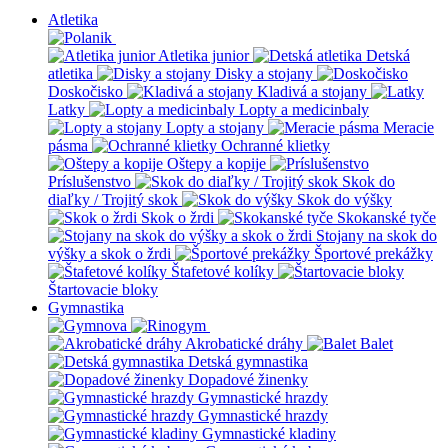
Atletika
Atletika junior
Detská
atletika
Disky a stojany
Doskočisko
Kladivá a stojany
Latky
Lopty a medicinbaly
Lopty a stojany
Meracie
pásma
Ochranné klietky
Oštepy a kopije
Príslušenstvo
Skok do
diaľky / Trojitý skok
Skok do výšky
Skok o žrdi
Skokanské tyče
Stojany na skok do
výšky a skok o žrdi
Športové prekážky
Štafetové kolíky
Štartovacie bloky
Gymnastika
Akrobatické dráhy
Balet
Detská gymnastika
Dopadové žinenky
Gymnastické hrazdy
Gymnastické hrazdy
Gymnastické kladiny