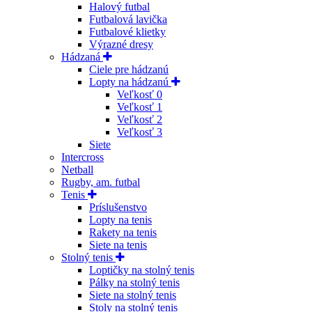
Halový futbal
Futbalová lavička
Futbalové klietky
Výrazné dresy
Hádzaná
Ciele pre hádzanú
Lopty na hádzanú
Veľkosť 0
Veľkosť 1
Veľkosť 2
Veľkosť 3
Siete
Intercross
Netball
Rugby, am. futbal
Tenis
Príslušenstvo
Lopty na tenis
Rakety na tenis
Siete na tenis
Stolný tenis
Loptičky na stolný tenis
Pálky na stolný tenis
Siete na stolný tenis
Stoly na stolný tenis