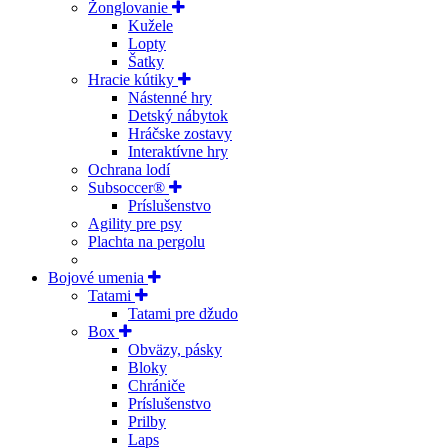
Žonglovanie
Kužele
Lopty
Šatky
Hracie kútiky
Nástenné hry
Detský nábytok
Hráčske zostavy
Interaktívne hry
Ochrana lodí
Subsoccer®
Príslušenstvo
Agility pre psy
Plachta na pergolu
Bojové umenia
Tatami
Tatami pre džudo
Box
Obväzy, pásky
Bloky
Chrániče
Príslušenstvo
Prilby
Laps