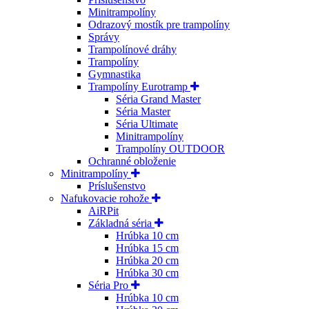
Minitrampolíny
Odrazový mostík pre trampolíny
Správy
Trampolínové dráhy
Trampolíny
Gymnastika
Trampolíny Eurotramp
Séria Grand Master
Séria Master
Séria Ultimate
Minitrampolíny
Trampolíny OUTDOOR
Ochranné obloženie
Minitrampolíny
Príslušenstvo
Nafukovacie rohože
AiRPit
Základná séria
Hrúbka 10 cm
Hrúbka 15 cm
Hrúbka 20 cm
Hrúbka 30 cm
Séria Pro
Hrúbka 10 cm