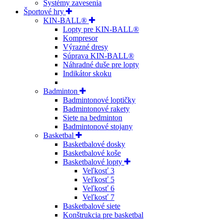
Systémy zavesenia
Športové hry
KIN-BALL®
Lopty pre KIN-BALL®
Kompresor
Výrazné dresy
Súprava KIN-BALL®
Náhradné duše pre lopty
Indikátor skoku
Badminton
Badmintonové loptičky
Badmintonové rakety
Siete na bedminton
Badmintonové stojany
Basketbal
Basketbalové dosky
Basketbalové koše
Basketbalové lopty
Veľkosť 3
Veľkosť 5
Veľkosť 6
Veľkosť 7
Basketbalové siete
Konštrukcia pre basketbal