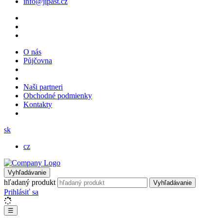
info@jipast.cz
O nás
Půjčovna
Naši partneri
Obchodné podmienky
Kontakty
sk
cz
Vyhľadávanie
hľadaný produkt
Vyhľadávanie
Prihlásiť sa
☰