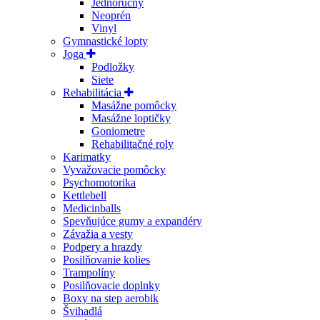
Jednoručný
Neoprén
Vinyl
Gymnastické lopty
Joga
Podložky
Siete
Rehabilitácia
Masážne pomôcky
Masážne loptičky
Goniometre
Rehabilitačné roly
Karimatky
Vyvažovacie pomôcky
Psychomotorika
Kettlebell
Medicinballs
Spevňujúce gumy a expandéry
Závažia a vesty
Podpery a hrazdy
Posilňovanie kolies
Trampolíny
Posilňovacie doplnky
Boxy na step aerobik
Švihadlá