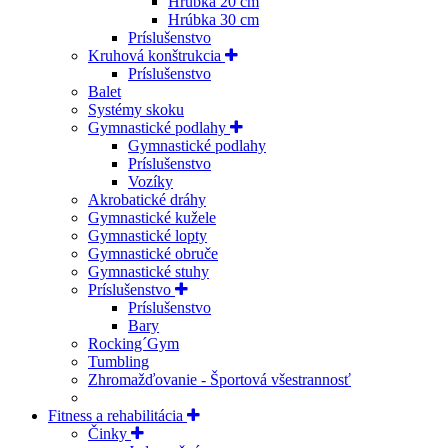
Hrúbka 20 cm
Hrúbka 30 cm
Príslušenstvo
Kruhová konštrukcia
Príslušenstvo
Balet
Systémy skoku
Gymnastické podlahy
Gymnastické podlahy
Príslušenstvo
Vozíky
Akrobatické dráhy
Gymnastické kužele
Gymnastické lopty
Gymnastické obruče
Gymnastické stuhy
Príslušenstvo
Príslušenstvo
Bary
Rocking´Gym
Tumbling
Zhromažďovanie - Športová všestrannosť
Fitness a rehabilitácia
Činky