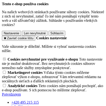
Tento e-shop používa cookies
Na našich webových stránkach používame súbory cookies. Niektoré
z nich sú nevyhnutné, zatiaľ čo iné nám pomáhajú vylepšiť tento
web a váš užívateľský zážitok. Súhlasíte s používaním všetkých
cookies?
Nastavenie
Len nevyhnutné
Súhlasím
Cookies nastavenie
Zavrieť cookie lištu
Vaše súkromie je dôležité. Môžete si vybrať nastavenia cookies
nižšie.
Cookies nevyhnutné pre využívanie e-shopu
Toto nastavenie
nie je možné deaktivovať. Bez nevyhnutných cookies súborov
nemožno naše služby zmysluplne poskytovať.
Marketingové cookies
Vďaka týmto cookies môžeme
zlepšovať výkon e-shopu, zobrazovať Vám relevantnú reklamu na
sociálnych sieťach a ďalších reklamných plochách.
Analytické cookies
Tieto cookies nám pomáhajú pochopiť, ako
e-shop používate. S ich pomocou ho môžeme zlepšovať.
Potvrdzujem
+420 495 215 115