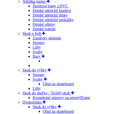
Atletika junior
Športové lopty z PVC
Detské atletické kladivá
Detské atletické disky
Detské atletické prekážky
Detské oštepy
Detské rohože
Skok o žrdi
Zastávky skriniek
Stojany
Lišty
Svahy
Bary
Skok do výšky
Stojany
Svahy
Obal na skateboard
Lišty
Skok do diaľky / Trojitý skok
Kompletné súpravy na premýšľanie
Doskočisko
Skok do výšky
Obal na skateboard