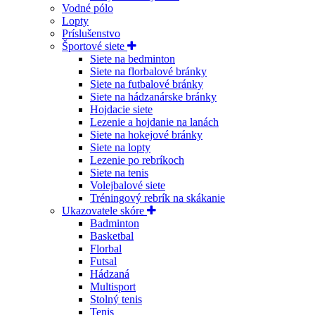
Vodné pólo
Lopty
Príslušenstvo
Športové siete
Siete na bedminton
Siete na florbalové bránky
Siete na futbalové bránky
Siete na hádzanárske bránky
Hojdacie siete
Lezenie a hojdanie na lanách
Siete na hokejové bránky
Siete na lopty
Lezenie po rebríkoch
Siete na tenis
Volejbalové siete
Tréningový rebrík na skákanie
Ukazovatele skóre
Badminton
Basketbal
Florbal
Futsal
Hádzaná
Multisport
Stolný tenis
Tenis