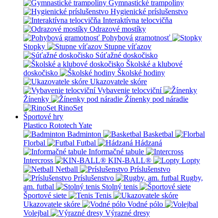
Gymnastické trampolíny
Hygienické príslušenstvo
Interaktívna telocvičňa
Odrazové mostíky
Pohybová gramotnosť
Stopky
Stupne víťazov
Súťažné doskočisko
Školské a klubové
doskočisko
Školské hodiny
Ukazovatele skóre
Vybavenie telocviční
Žínenky
Žínenky pod náradie
RinoSet
Športové hry
Plastico Rototech
Yate
Badminton
Basketbal
Florbal
Futbal
Hádzaná
Informačné tabule
Intercross
KIN-BALL®
Lopty
Netball
Príslušenstvo
Príslušenstvo
Rugby,
am. futbal
Stolný tenis
Športové siete
Tenis
Ukazovatele skóre
Vodné pólo
Volejbal
Výrazné dresy