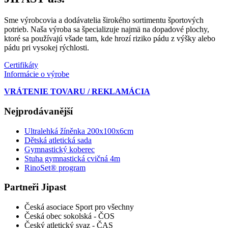
Sme výrobcovia a dodávatelia širokého sortimentu športových
potrieb. Naša výroba sa špecializuje najmä na dopadové plochy,
ktoré sa používajú všade tam, kde hrozí riziko pádu z výšky alebo
pádu pri vysokej rýchlosti.
Certifikáty
Informácie o výrobe
VRÁTENIE TOVARU / REKLAMÁCIA
Nejprodávanější
Ultralehká žíněnka 200x100x6cm
Dětská atletická sada
Gymnastický koberec
Stuha gymnastická cvičná 4m
RinoSet® program
Partneři Jipast
Česká asociace Sport pro všechny
Česká obec sokolská - ČOS
Český atletický svaz - ČAS