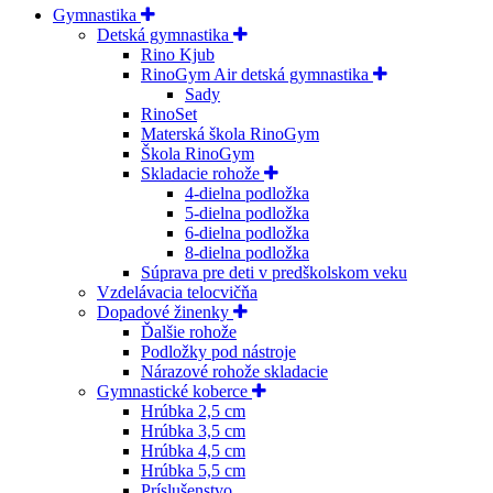
Gymnastika
Detská gymnastika
Rino Kjub
RinoGym Air detská gymnastika
Sady
RinoSet
Materská škola RinoGym
Škola RinoGym
Skladacie rohože
4-dielna podložka
5-dielna podložka
6-dielna podložka
8-dielna podložka
Súprava pre deti v predškolskom veku
Vzdelávacia telocvičňa
Dopadové žinenky
Ďalšie rohože
Podložky pod nástroje
Nárazové rohože skladacie
Gymnastické koberce
Hrúbka 2,5 cm
Hrúbka 3,5 cm
Hrúbka 4,5 cm
Hrúbka 5,5 cm
Príslušenstvo