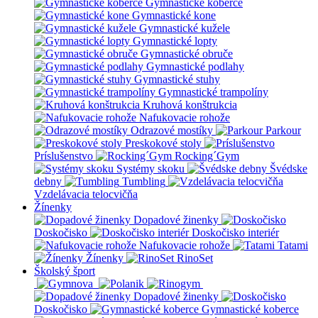
Gymnastické koberce
Gymnastické kone
Gymnastické kužele
Gymnastické lopty
Gymnastické obruče
Gymnastické podlahy
Gymnastické stuhy
Gymnastické trampolíny
Kruhová konštrukcia
Nafukovacie rohože
Odrazové mostíky
Parkour
Preskokové stoly
Príslušenstvo
Rocking´Gym
Systémy skoku
Švédske
debny
Tumbling
Vzdelávacia telocvičňa
Žínenky
Dopadové žinenky
Doskočisko
Doskočisko interiér
Nafukovacie rohože
Tatami
Žínenky
RinoSet
Školský šport
Dopadové žinenky
Doskočisko
Gymnastické koberce