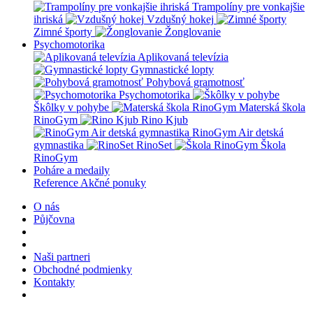
Trampolíny pre vonkajšie
ihriská
Vzdušný hokej
Zimné športy
Žonglovanie
Psychomotorika
Aplikovaná televízia
Gymnastické lopty
Pohybová gramotnosť
Psychomotorika
Škôlky v pohybe
Materská škola
RinoGym
Rino Kjub
RinoGym Air detská
gymnastika
RinoSet
Škola
RinoGym
Poháre a medaily
Reference
Akčné ponuky
O nás
Půjčovna
Naši partneri
Obchodné podmienky
Kontakty