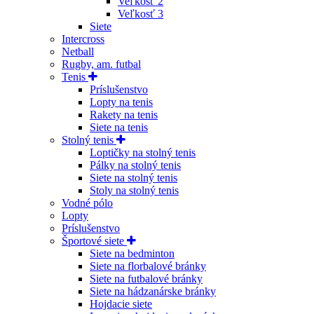
Veľkosť 2
Veľkosť 3
Siete
Intercross
Netball
Rugby, am. futbal
Tenis
Príslušenstvo
Lopty na tenis
Rakety na tenis
Siete na tenis
Stolný tenis
Loptičky na stolný tenis
Pálky na stolný tenis
Siete na stolný tenis
Stoly na stolný tenis
Vodné pólo
Lopty
Príslušenstvo
Športové siete
Siete na bedminton
Siete na florbalové bránky
Siete na futbalové bránky
Siete na hádzanárske bránky
Hojdacie siete