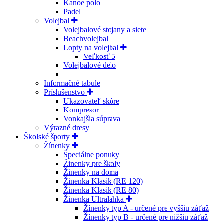
Kanoe polo
Padel
Volejbal
Volejbalové stojany a siete
Beachvolejbal
Lopty na volejbal
Veľkosť 5
Volejbalové delo
Informačné tabule
Príslušenstvo
Ukazovateľ skóre
Kompresor
Vonkajšia súprava
Výrazné dresy
Školské športy
Žínenky
Špeciálne ponuky
Žinenky pre školy
Žinenky na doma
Žinenka Klasik (RE 120)
Žinenka Klasik (RE 80)
Žinenka Ultralahka
Žínenky typ A - určené pre vyššiu záťaž
Žínenky typ B - určené pre nižšiu záťaž