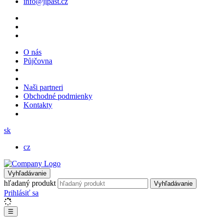
info@jipast.cz
O nás
Půjčovna
Naši partneri
Obchodné podmienky
Kontakty
sk
cz
Vyhľadávanie
hľadaný produkt
Vyhľadávanie
Prihlásiť sa
☰