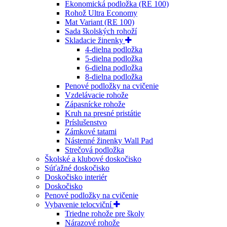
Ekonomická podložka (RE 100)
Rohož Ultra Economy
Mat Variant (RE 100)
Sada školských rohoží
Skladacie žinenky
4-dielna podložka
5-dielna podložka
6-dielna podložka
8-dielna podložka
Penové podložky na cvičenie
Vzdelávacie rohože
Zápasnícke rohože
Kruh na presné pristátie
Príslušenstvo
Zámkové tatami
Nástenné žinenky Wall Pad
Strečová podložka
Školské a klubové doskočisko
Súťažné doskočisko
Doskočisko interiér
Doskočisko
Penové podložky na cvičenie
Vybavenie telocviční
Triedne rohože pre školy
Nárazové rohože