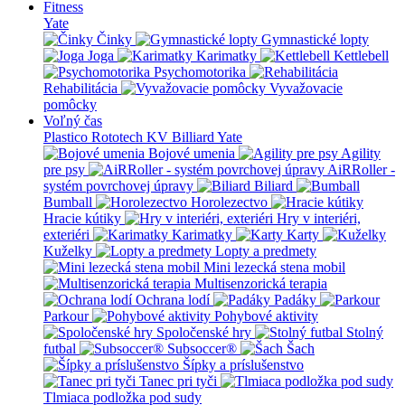
Fitness
Yate
Činky
Gymnastické lopty
Joga
Karimatky
Kettlebell
Psychomotorika
Rehabilitácia
Vyvažovacie
pomôcky
Voľný čas
Plastico Rototech
KV Billiard
Yate
Bojové umenia
Agility
pre psy
AiRRoller -
systém povrchovej úpravy
Biliard
Bumball
Horolezectvo
Hracie kútiky
Hry v interiéri,
exteriéri
Karimatky
Karty
Kuželky
Lopty a predmety
Mini lezecká stena mobil
Multisenzorická terapia
Ochrana lodí
Padáky
Parkour
Pohybové aktivity
Spoločenské hry
Stolný
futbal
Subsoccer®
Šach
Šípky a príslušenstvo
Tanec pri tyči
Tlmiaca podložka pod sudy