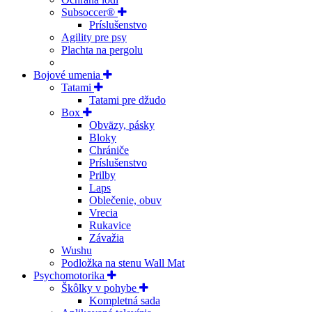
Subsoccer®
Príslušenstvo
Agility pre psy
Plachta na pergolu
Bojové umenia
Tatami
Tatami pre džudo
Box
Obväzy, pásky
Bloky
Chrániče
Príslušenstvo
Prilby
Laps
Oblečenie, obuv
Vrecia
Rukavice
Závažia
Wushu
Podložka na stenu Wall Mat
Psychomotorika
Škôlky v pohybe
Kompletná sada