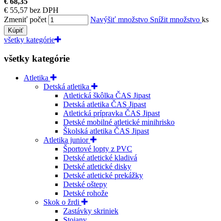
€ 68,35
€ 55,57 bez DPH
Zmeniť počet
Navýšiť množstvo
Snížit množstvo
ks
Kúpiť
všetky kategórie
všetky kategórie
Atletika
Detská atletika
Atletická škôlka ČAS Jipast
Detská atletika ČAS Jipast
Atletická prípravka ČAS Jipast
Detské mobilné atletické minihrisko
Školská atletika ČAS Jipast
Atletika junior
Športové lopty z PVC
Detské atletické kladivá
Detské atletické disky
Detské atletické prekážky
Detské oštepy
Detské rohože
Skok o žrdi
Zastávky skriniek
Stojany