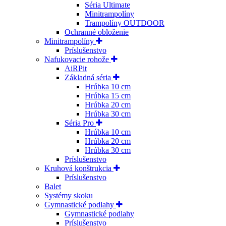
Séria Ultimate
Minitrampolíny
Trampolíny OUTDOOR
Ochranné obloženie
Minitrampolíny
Príslušenstvo
Nafukovacie rohože
AiRPit
Základná séria
Hrúbka 10 cm
Hrúbka 15 cm
Hrúbka 20 cm
Hrúbka 30 cm
Séria Pro
Hrúbka 10 cm
Hrúbka 20 cm
Hrúbka 30 cm
Príslušenstvo
Kruhová konštrukcia
Príslušenstvo
Balet
Systémy skoku
Gymnastické podlahy
Gymnastické podlahy
Príslušenstvo