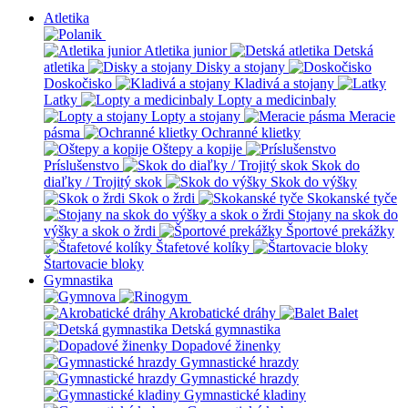
Atletika
Atletika junior
Detská
atletika
Disky a stojany
Doskočisko
Kladivá a stojany
Latky
Lopty a medicinbaly
Lopty a stojany
Meracie
pásma
Ochranné klietky
Oštepy a kopije
Príslušenstvo
Skok do
diaľky / Trojitý skok
Skok do výšky
Skok o žrdi
Skokanské tyče
Stojany na skok do
výšky a skok o žrdi
Športové prekážky
Štafetové kolíky
Štartovacie bloky
Gymnastika
Akrobatické dráhy
Balet
Detská gymnastika
Dopadové žinenky
Gymnastické hrazdy
Gymnastické hrazdy
Gymnastické kladiny