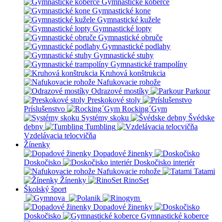
Gymnastické koberce
Gymnastické kone
Gymnastické kužele
Gymnastické lopty
Gymnastické obruče
Gymnastické podlahy
Gymnastické stuhy
Gymnastické trampolíny
Kruhová konštrukcia
Nafukovacie rohože
Odrazové mostíky
Parkour
Preskokové stoly
Príslušenstvo
Rocking´Gym
Systémy skoku
Švédske
debny
Tumbling
Vzdelávacia telocvičňa
Žínenky
Dopadové žinenky
Doskočisko
Doskočisko interiér
Nafukovacie rohože
Tatami
Žínenky
RinoSet
Školský šport
Dopadové žinenky
Doskočisko
Gymnastické koberce