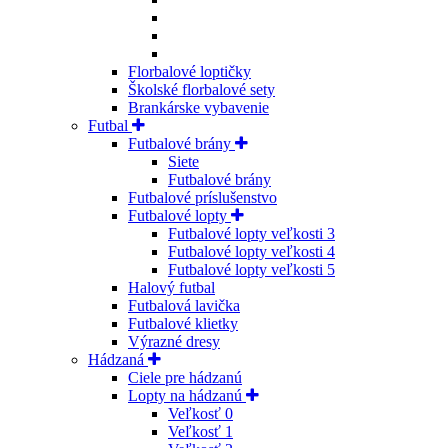
Florbalové loptičky
Školské florbalové sety
Brankárske vybavenie
Futbal
Futbalové brány
Siete
Futbalové brány
Futbalové príslušenstvo
Futbalové lopty
Futbalové lopty veľkosti 3
Futbalové lopty veľkosti 4
Futbalové lopty veľkosti 5
Halový futbal
Futbalová lavička
Futbalové klietky
Výrazné dresy
Hádzaná
Ciele pre hádzanú
Lopty na hádzanú
Veľkosť 0
Veľkosť 1