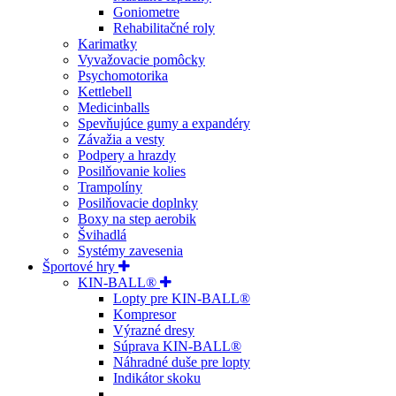
Goniometre
Rehabilitačné roly
Karimatky
Vyvažovacie pomôcky
Psychomotorika
Kettlebell
Medicinballs
Spevňujúce gumy a expandéry
Závažia a vesty
Podpery a hrazdy
Posilňovanie kolies
Trampolíny
Posilňovacie doplnky
Boxy na step aerobik
Švihadlá
Systémy zavesenia
Športové hry
KIN-BALL®
Lopty pre KIN-BALL®
Kompresor
Výrazné dresy
Súprava KIN-BALL®
Náhradné duše pre lopty
Indikátor skoku