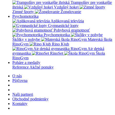
Trampolíny pre vonkajšie
ihriská
Vzdušný hokej
Zimné športy
Žonglovanie
Psychomotorika
Aplikovaná televízia
Gymnastické lopty
Pohybová gramotnosť
Psychomotorika
Škôlky v pohybe
Materská škola
RinoGym
Rino Kjub
RinoGym Air detská
gymnastika
RinoSet
Škola
RinoGym
Poháre a medaily
Reference
Akčné ponuky
O nás
Půjčovna
Naši partneri
Obchodné podmienky
Kontakty