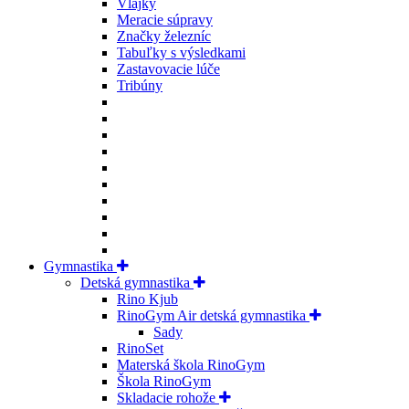
Vlajky
Meracie súpravy
Značky železníc
Tabuľky s výsledkami
Zastavovacie lúče
Tribúny
Gymnastika
Detská gymnastika
Rino Kjub
RinoGym Air detská gymnastika
Sady
RinoSet
Materská škola RinoGym
Škola RinoGym
Skladacie rohože