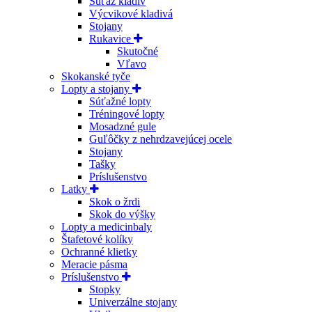
Súťaž kladív
Výcvikové kladivá
Stojany
Rukavice
Skutočné
Vľavo
Skokanské tyče
Lopty a stojany
Súťažné lopty
Tréningové lopty
Mosadzné gule
Guľôčky z nehrdzavejúcej ocele
Stojany
Tašky
Príslušenstvo
Latky
Skok o žrdi
Skok do výšky
Lopty a medicinbaly
Štafetové kolíky
Ochranné klietky
Meracie pásma
Príslušenstvo
Stopky
Univerzálne stojany