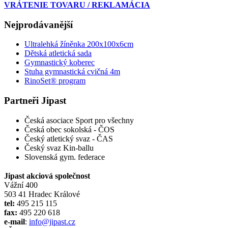
VRÁTENIE TOVARU / REKLAMÁCIA
Nejprodávanější
Ultralehká žíněnka 200x100x6cm
Dětská atletická sada
Gymnastický koberec
Stuha gymnastická cvičná 4m
RinoSet® program
Partneři Jipast
Česká asociace Sport pro všechny
Česká obec sokolská - ČOS
Český atletický svaz - ČAS
Český svaz Kin-ballu
Slovenská gym. federace
Jipast akciová společnost
Vážní 400
503 41 Hradec Králové
tel:
495 215 115
fax:
495 220 618
e-mail
:
info@jipast.cz