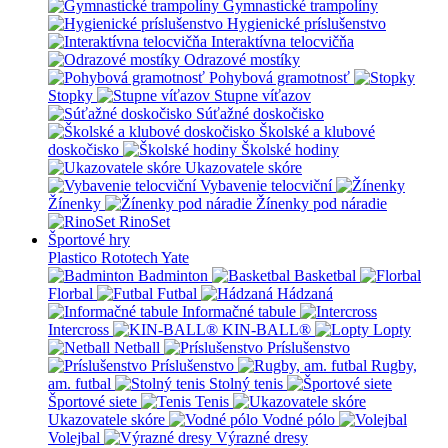
Gymnastické trampolíny
Hygienické príslušenstvo
Interaktívna telocvičňa
Odrazové mostíky
Pohybová gramotnosť
Stopky
Stupne víťazov
Súťažné doskočisko
Školské a klubové
doskočisko
Školské hodiny
Ukazovatele skóre
Vybavenie telocviční
Žínenky
Žínenky pod náradie
RinoSet
Športové hry
Plastico Rototech
Yate
Badminton
Basketbal
Florbal
Futbal
Hádzaná
Informačné tabule
Intercross
KIN-BALL®
Lopty
Netball
Príslušenstvo
Príslušenstvo
Rugby,
am. futbal
Stolný tenis
Športové siete
Tenis
Ukazovatele skóre
Vodné pólo
Volejbal
Výrazné dresy