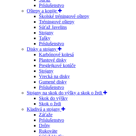
Príslušenstvo
Oštepy a kopije
Školské tréningové oštepy
Tréningové oštepy
Súťaž Javelins
Stojany
Tašky
Príslušenstvo
Disky a stojany
Karbónové kolesá
Plastové disky
Preglejkové kotúče
Stojany
Vrecká na disky
Gumené disky
Príslušenstvo
Stojany na skok do výšky a skok o žrdi
Skok do výšky
Skok o žrdi
Kladivá a stojany
Záťaže
Príslušenstvo
Drôty
Rukoväte