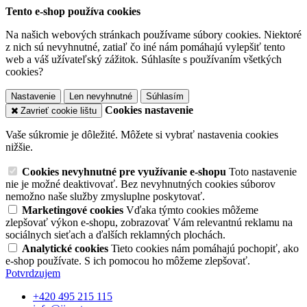
Tento e-shop používa cookies
Na našich webových stránkach používame súbory cookies. Niektoré
z nich sú nevyhnutné, zatiaľ čo iné nám pomáhajú vylepšiť tento
web a váš užívateľský zážitok. Súhlasíte s používaním všetkých
cookies?
Nastavenie
Len nevyhnutné
Súhlasím
Cookies nastavenie
Zavrieť cookie lištu
Vaše súkromie je dôležité. Môžete si vybrať nastavenia cookies
nižšie.
Cookies nevyhnutné pre využívanie e-shopu
Toto nastavenie
nie je možné deaktivovať. Bez nevyhnutných cookies súborov
nemožno naše služby zmysluplne poskytovať.
Marketingové cookies
Vďaka týmto cookies môžeme
zlepšovať výkon e-shopu, zobrazovať Vám relevantnú reklamu na
sociálnych sieťach a ďalších reklamných plochách.
Analytické cookies
Tieto cookies nám pomáhajú pochopiť, ako
e-shop používate. S ich pomocou ho môžeme zlepšovať.
Potvrdzujem
+420 495 215 115