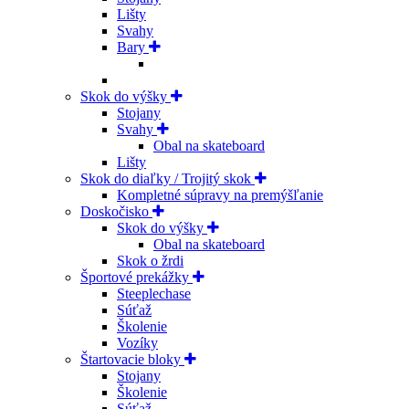
Lišty
Svahy
Bary
Skok do výšky
Stojany
Svahy
Obal na skateboard
Lišty
Skok do diaľky / Trojitý skok
Kompletné súpravy na premýšľanie
Doskočisko
Skok do výšky
Obal na skateboard
Skok o žrdi
Športové prekážky
Steeplechase
Súťaž
Školenie
Vozíky
Štartovacie bloky
Stojany
Školenie
Súťaž