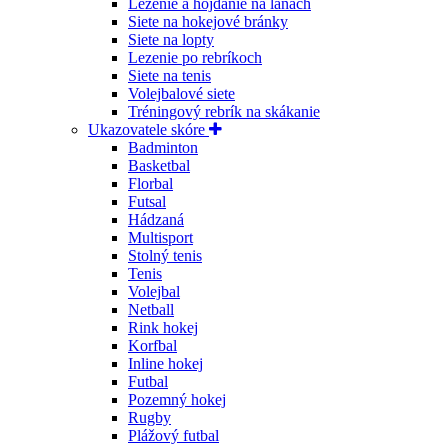
Lezenie a hojdanie na lanách
Siete na hokejové bránky
Siete na lopty
Lezenie po rebríkoch
Siete na tenis
Volejbalové siete
Tréningový rebrík na skákanie
Ukazovatele skóre
Badminton
Basketbal
Florbal
Futsal
Hádzaná
Multisport
Stolný tenis
Tenis
Volejbal
Netball
Rink hokej
Korfbal
Inline hokej
Futbal
Pozemný hokej
Rugby
Plážový futbal