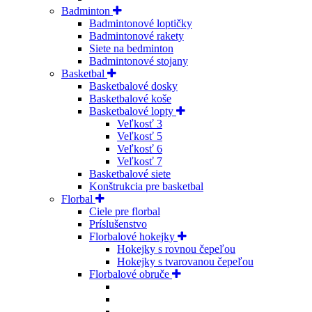
Badminton
Badmintonové loptičky
Badmintonové rakety
Siete na bedminton
Badmintonové stojany
Basketbal
Basketbalové dosky
Basketbalové koše
Basketbalové lopty
Veľkosť 3
Veľkosť 5
Veľkosť 6
Veľkosť 7
Basketbalové siete
Konštrukcia pre basketbal
Florbal
Ciele pre florbal
Príslušenstvo
Florbalové hokejky
Hokejky s rovnou čepeľou
Hokejky s tvarovanou čepeľou
Florbalové obruče