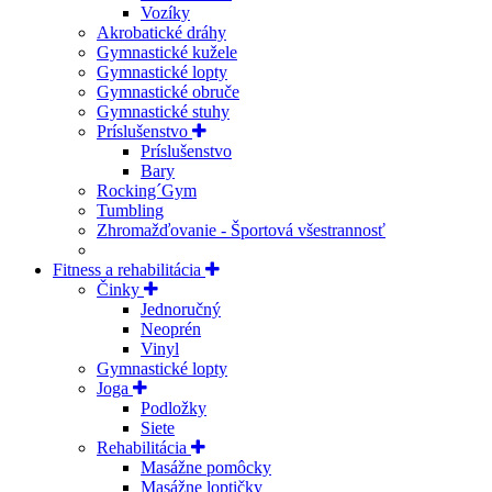
Vozíky
Akrobatické dráhy
Gymnastické kužele
Gymnastické lopty
Gymnastické obruče
Gymnastické stuhy
Príslušenstvo
Príslušenstvo
Bary
Rocking´Gym
Tumbling
Zhromažďovanie - Športová všestrannosť
Fitness a rehabilitácia
Činky
Jednoručný
Neoprén
Vinyl
Gymnastické lopty
Joga
Podložky
Siete
Rehabilitácia
Masážne pomôcky
Masážne loptičky