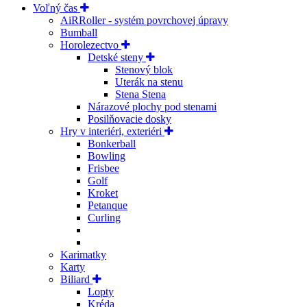
Voľný čas
AiRRoller - systém povrchovej úpravy
Bumball
Horolezectvo
Detské steny
Stenový blok
Uterák na stenu
Stena Stena
Nárazové plochy pod stenami
Posilňovacie dosky
Hry v interiéri, exteriéri
Bonkerball
Bowling
Frisbee
Golf
Kroket
Petanque
Curling
Karimatky
Karty
Biliard
Lopty
Kréda