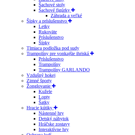
Šachové stoly
Šachové figúrky
Záhrada a veľké
Šípky a príslušenstvo
Letky
Rukoväte
Príslušenstvo
Šípky
Tlmiaca podložka pod sudy
Trampolíny pre vonkajšie ihriská
Príslušenstvo
Trampolíny
Trampolíny GARLANDO
Vzdušný hokej
Zimné športy
Žonglovanie
Kužele
Lopty
Šatky
Hracie kútiky
Nástenné hry
Detský nábytok
Hráčske zostavy
Interaktívne hry
Ochrana lodí