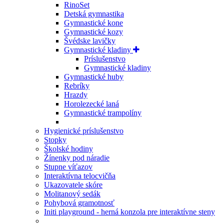
RinoSet
Detská gymnastika
Gymnastické kone
Gymnastické kozy
Švédske lavičky
Gymnastické kladiny
Príslušenstvo
Gymnastické kladiny
Gymnastické huby
Rebríky
Hrazdy
Horolezecké laná
Gymnastické trampolíny
Hygienické príslušenstvo
Stopky
Školské hodiny
Žínenky pod náradie
Stupne víťazov
Interaktívna telocvičňa
Ukazovatele skóre
Molitanový sedák
Pohybová gramotnosť
Initi playground - herná konzola pre interaktívne steny