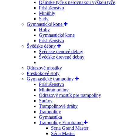
Dámske tyče s nerovnakou výškou tyče
Príslušenstvo
Miniihly
Sady
Gymnastické kone
Huby
Gymnastické kone
Príslušenstvo
Švédske debny
Švédske penové debny
Švédske drevené debny
Odrazové mostíky
Preskokové stoly
Gymnastické trampolíny
Príslušenstvo
Minitrampolíny
Odrazový mostík pre trampolíny
Správy
Trampolínové dráhy
Trampolíny
Gymnastika
Trampolíny Eurotramp
Séria Grand Master
Séria Master