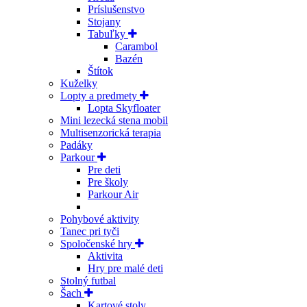
Príslušenstvo
Stojany
Tabuľky
Carambol
Bazén
Štítok
Kuželky
Lopty a predmety
Lopta Skyfloater
Mini lezecká stena mobil
Multisenzorická terapia
Padáky
Parkour
Pre deti
Pre školy
Parkour Air
Pohybové aktivity
Tanec pri tyči
Spoločenské hry
Aktivita
Hry pre malé deti
Stolný futbal
Šach
Kartové stoly