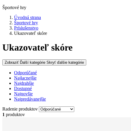
Športové hry
Úvodná strana
Športové hry
Príslušenstvo
Ukazovateľ skóre
Ukazovateľ skóre
Zobraziť Ďalší kategórie
Skryť ďalšie kategórie
Odporúčané
Najlacnejšie
Najdrahšie
Dostupné
Najnovšie
Najpredávanejšie
Radenie produktov
1
produktov