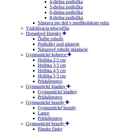
4-dielna podložka
5-dielna podložka
6-dielna podložka
8-dielna podložka
Súprava pre deti v predškolskom veku
Vzdelávacia telocvičňa
Dopadové žinenky
Ďalšie rohože
Podložky pod nástroje
Nárazové rohože skladacie
Gymnastické koberce
Hrúbka 2,5 cm
Hrúbka 3,5 cm
Hrúbka 4,5 cm
Hrúbka 5,5 cm
Príslušenstvo
Gymnastické kladiny
Gymnastické kladiny
Príslušenstvo
Gymnastické hrazdy
Gymnastické hrazdy
Lance
Príslušenstvo
Gymnastické hrazdy
Pánske činky