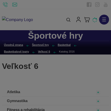
☰
V
y
Športové hry
h
ľ
Úvodná strana
Športové hry
Basketbal
a
Basketbalové lopty
Veľkosť 6
Katalog 2016
d
á
Veľkosť 6
v
a
n
i
Atletika
e
Gymnastika
Fitness a rehabilitácia