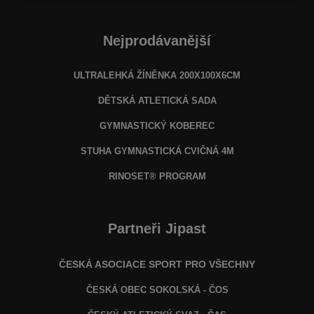
Nejprodávanější
ULTRALEHKÁ ŽÍNĚNKA 200X100X6CM
DĚTSKÁ ATLETICKÁ SADA
GYMNASTICKÝ KOBEREC
STUHA GYMNASTICKÁ CVIČNÁ 4M
RINOSET® PROGRAM
Partneři Jipast
ČESKÁ ASOCIACE SPORT PRO VŠECHNY
ČESKÁ OBEC SOKOLSKÁ - ČOS