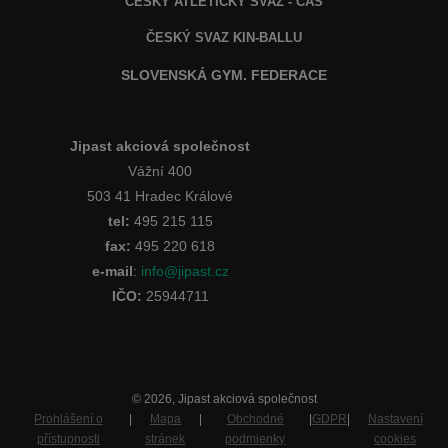
ČESKÝ ATLETICKÝ SVAZ - ČAS
ČESKÝ SVAZ KIN-BALLU
SLOVENSKÁ GYM. FEDERACE
Jipast akciová společnost
Vážní 400
503 41 Hradec Králové
tel:
495 215 115
fax:
495 220 618
e-mail
:
info@jipast.cz
IČO:
25944711
© 2026, Jipast akciová společnost
Prohlášení o
|
Mapa
|
Obchodné
|
GDPR
|
Nastavení
přístupnosti
stránek
podmienky
cookies