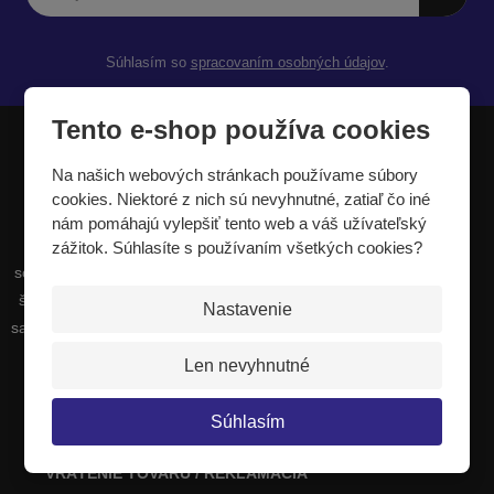
Súhlasím so
spracovaním osobných údajov
.
Tento e-shop používa cookies
Na našich webových stránkach používame súbory
JIPAST a.s.
cookies. Niektoré z nich sú nevyhnutné, zatiaľ čo iné
nám pomáhajú vylepšiť tento web a váš užívateľský
Sme výrobcovia a dodávatelia širokého
zážitok. Súhlasíte s používaním všetkých cookies?
sortimentu športových potrieb. Naša výroba sa
špecializuje najmä na dopadové plochy, ktoré
Nastavenie
sa používajú všade tam, kde hrozí riziko pádu z
výšky alebo pádu pri vysokej rýchlosti.
Len nevyhnutné
Certifikáty
Súhlasím
Informácie o výrobe
VRÁTENIE TOVARU / REKLAMÁCIA