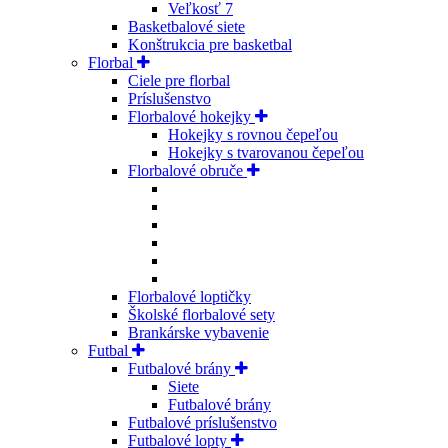
Veľkosť 7
Basketbalové siete
Konštrukcia pre basketbal
Florbal
Ciele pre florbal
Príslušenstvo
Florbalové hokejky
Hokejky s rovnou čepeľou
Hokejky s tvarovanou čepeľou
Florbalové obruče
Florbalové loptičky
Školské florbalové sety
Brankárske vybavenie
Futbal
Futbalové brány
Siete
Futbalové brány
Futbalové príslušenstvo
Futbalové lopty