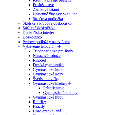
Kruh na presné pristátie
Príslušenstvo
Zámkové tatami
Nástenné žinenky Wall Pad
Strečová podložka
Školské a klubové doskočisko
Súťažné doskočisko
Doskočisko interiér
Doskočisko
Penové podložky na cvičenie
Vybavenie telocviční
Triedne rohože pre školy
Nárazové rohože
RinoSet
Detská gymnastika
Gymnastické kone
Gymnastické kozy
Švédske lavičky
Gymnastické kladiny
Príslušenstvo
Gymnastické kladiny
Gymnastické huby
Rebríky
Hrazdy
Horolezecké laná