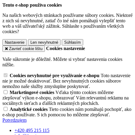
Tento e-shop používa cookies
Na našich webových stránkach používame súbory cookies. Niektoré
z nich sú nevyhnutné, zatiaľ čo iné nám pomáhajú vylepšiť tento
web a váš užívateľský zážitok. Súhlasíte s používaním všetkých
cookies?
Nastavenie
Len nevyhnutné
Súhlasím
Cookies nastavenie
Zavrieť cookie lištu
Vaše súkromie je dôležité. Môžete si vybrať nastavenia cookies
nižšie.
Cookies nevyhnutné pre využívanie e-shopu
Toto nastavenie
nie je možné deaktivovať. Bez nevyhnutných cookies súborov
nemožno naše služby zmysluplne poskytovať.
Marketingové cookies
Vďaka týmto cookies môžeme
zlepšovať výkon e-shopu, zobrazovať Vám relevantnú reklamu na
sociálnych sieťach a ďalších reklamných plochách.
Analytické cookies
Tieto cookies nám pomáhajú pochopiť, ako
e-shop používate. S ich pomocou ho môžeme zlepšovať.
Potvrdzujem
+420 495 215 115