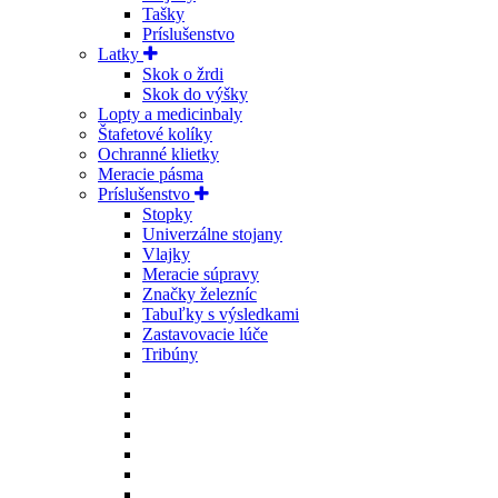
Tašky
Príslušenstvo
Latky
Skok o žrdi
Skok do výšky
Lopty a medicinbaly
Štafetové kolíky
Ochranné klietky
Meracie pásma
Príslušenstvo
Stopky
Univerzálne stojany
Vlajky
Meracie súpravy
Značky železníc
Tabuľky s výsledkami
Zastavovacie lúče
Tribúny