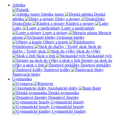
Atletika
Atletika junior
Detská
atletika
Disky a stojany
Doskočisko
Kladivá a stojany
Latky
Lopty a medicinbaly
Lopty a stojany
Meracie
pásma
Ochranné klietky
Oštepy a kopije
Príslušenstvo
Skok do
diaľky / Trojitý skok
Skok do výšky
Skok o žrdi
Skokanské tyče
Stojany na skok do
výšky a skok o žrdi
Športové prekážky
Štafetové kolíky
Štartovacie bloky
Gymnastika
Akrobatické dráhy
Balet
Detská gymnastika
Dopadové žinenky
Gymnastické hrazdy
Gymnastické hrazdy
Gymnastické kladiny