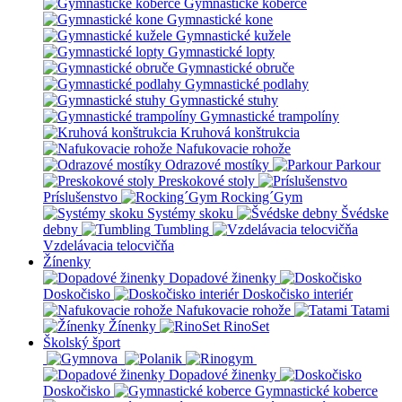
Gymnastické koberce
Gymnastické kone
Gymnastické kužele
Gymnastické lopty
Gymnastické obruče
Gymnastické podlahy
Gymnastické stuhy
Gymnastické trampolíny
Kruhová konštrukcia
Nafukovacie rohože
Odrazové mostíky
Parkour
Preskokové stoly
Príslušenstvo
Rocking´Gym
Systémy skoku
Švédske
debny
Tumbling
Vzdelávacia telocvičňa
Žínenky
Dopadové žinenky
Doskočisko
Doskočisko interiér
Nafukovacie rohože
Tatami
Žínenky
RinoSet
Školský šport
Dopadové žinenky
Doskočisko
Gymnastické koberce