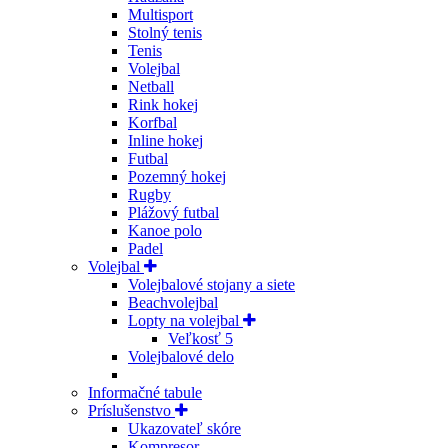
Multisport
Stolný tenis
Tenis
Volejbal
Netball
Rink hokej
Korfbal
Inline hokej
Futbal
Pozemný hokej
Rugby
Plážový futbal
Kanoe polo
Padel
Volejbal
Volejbalové stojany a siete
Beachvolejbal
Lopty na volejbal
Veľkosť 5
Volejbalové delo
Informačné tabule
Príslušenstvo
Ukazovateľ skóre
Kompresor