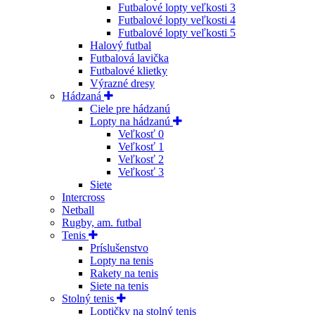
Futbalové lopty veľkosti 3
Futbalové lopty veľkosti 4
Futbalové lopty veľkosti 5
Halový futbal
Futbalová lavička
Futbalové klietky
Výrazné dresy
Hádzaná
Ciele pre hádzanú
Lopty na hádzanú
Veľkosť 0
Veľkosť 1
Veľkosť 2
Veľkosť 3
Siete
Intercross
Netball
Rugby, am. futbal
Tenis
Príslušenstvo
Lopty na tenis
Rakety na tenis
Siete na tenis
Stolný tenis
Loptičky na stolný tenis