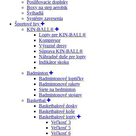
Posilňovacie doplnky
Boxy na step aerobik
Švihadlá
Systémy zavesenia
Športové hry
KIN-BALL®
Lopty pre KIN-BALL®
Kompresor
Výrazné dresy
Súprava KIN-BALL®
Náhradné duše pre lopty
Indikátor skoku
Badminton
Badmintonové loptičky
Badmintonové rakety
Siete na bedminton
Badmintonové stojany
Basketbal
Basketbalové dosky
Basketbalové koše
Basketbalové lopty
Veľkosť 3
Veľkosť 5
Veľkosť 6