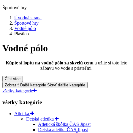
Športové hry
Úvodná strana
Športové hry
Vodné pólo
Plastico
Vodné pólo
Kúpte si loptu na vodné pólo za skvelú cenu
a užite si toto leto
zábavu vo vode s priateľmi.
Číst více
Zobraziť Ďalší kategórie
Skryť ďalšie kategórie
všetky kategórie
všetky kategórie
Atletika
Detská atletika
Atletická škôlka ČAS Jipast
Detská atletika ČAS Jipast