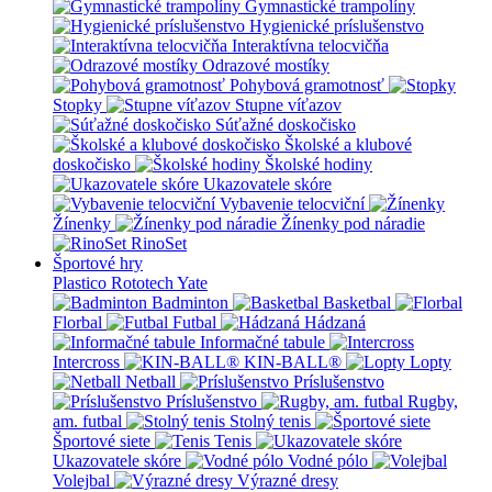
Gymnastické trampolíny
Hygienické príslušenstvo
Interaktívna telocvičňa
Odrazové mostíky
Pohybová gramotnosť
Stopky
Stupne víťazov
Súťažné doskočisko
Školské a klubové
doskočisko
Školské hodiny
Ukazovatele skóre
Vybavenie telocviční
Žínenky
Žínenky pod náradie
RinoSet
Športové hry
Plastico Rototech
Yate
Badminton
Basketbal
Florbal
Futbal
Hádzaná
Informačné tabule
Intercross
KIN-BALL®
Lopty
Netball
Príslušenstvo
Príslušenstvo
Rugby,
am. futbal
Stolný tenis
Športové siete
Tenis
Ukazovatele skóre
Vodné pólo
Volejbal
Výrazné dresy