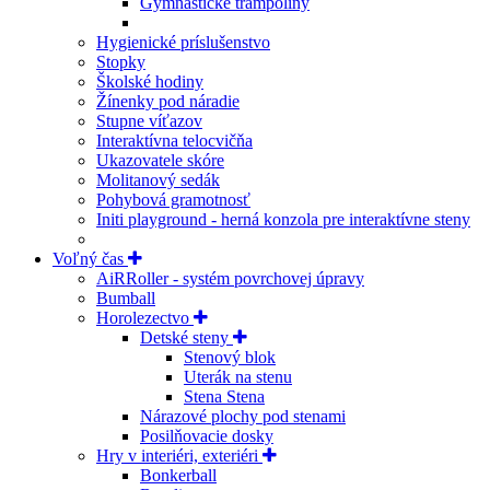
Gymnastické trampolíny
Hygienické príslušenstvo
Stopky
Školské hodiny
Žínenky pod náradie
Stupne víťazov
Interaktívna telocvičňa
Ukazovatele skóre
Molitanový sedák
Pohybová gramotnosť
Initi playground - herná konzola pre interaktívne steny
Voľný čas
AiRRoller - systém povrchovej úpravy
Bumball
Horolezectvo
Detské steny
Stenový blok
Uterák na stenu
Stena Stena
Nárazové plochy pod stenami
Posilňovacie dosky
Hry v interiéri, exteriéri
Bonkerball