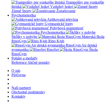
Trampolíny pre vonkajšie
ihriská
Vzdušný hokej
Zimné športy
Žonglovanie
Psychomotorika
Aplikovaná televízia
Gymnastické lopty
Pohybová gramotnosť
Psychomotorika
Škôlky v pohybe
Materská škola
RinoGym
Rino Kjub
RinoGym Air detská
gymnastika
RinoSet
Škola
RinoGym
Poháre a medaily
Reference
Akčné ponuky
O nás
Půjčovna
Naši partneri
Obchodné podmienky
Kontakty