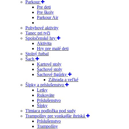
Parkour
Pre deti
Pre školy
Parkour Air
Pohybové aktivity
Tanec pri tyči
Spoločenské hry
Aktivita
Hry pre malé deti
Stolný futbal
Šach
Kartové stoly
Šachové stoly
Šachové figúrky
Záhrada a veľké
Šípky a príslušenstvo
Letky
Rukoväte
Príslušenstvo
Šípky
Tlmiaca podložka pod sudy
Trampolíny pre vonkajšie ihriská
Príslušenstvo
Trampolíny