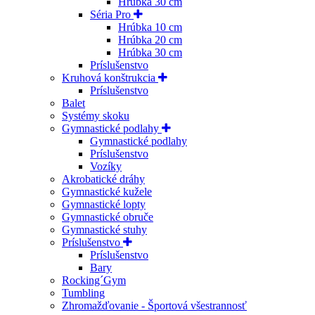
Hrúbka 30 cm
Séria Pro
Hrúbka 10 cm
Hrúbka 20 cm
Hrúbka 30 cm
Príslušenstvo
Kruhová konštrukcia
Príslušenstvo
Balet
Systémy skoku
Gymnastické podlahy
Gymnastické podlahy
Príslušenstvo
Vozíky
Akrobatické dráhy
Gymnastické kužele
Gymnastické lopty
Gymnastické obruče
Gymnastické stuhy
Príslušenstvo
Príslušenstvo
Bary
Rocking´Gym
Tumbling
Zhromažďovanie - Športová všestrannosť