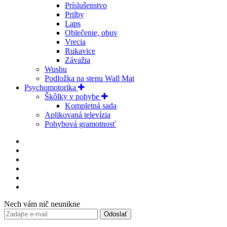
Príslušenstvo
Prilby
Laps
Oblečenie, obuv
Vrecia
Rukavice
Závažia
Wushu
Podložka na stenu Wall Mat
Psychomotorika
Škôlky v pohybe
Kompletná sada
Aplikovaná televízia
Pohybová gramotnosť
Nech vám nič neunikne
Odoslať