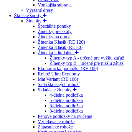
Vonkajšia súprava
Výrazné dresy
Školské športy
Žínenky
Špeciálne ponuky
Žinenky pre školy
Žinenky na doma
Žinenka Klasik (RE 120)
Žinenka Klasik (RE 80)
Žinenka Ultralahka
Žínenky typ A - určené pre vyššiu záťaž
Žínenky typ B - určené pre nižšiu záťaž
Ekonomická podložka (RE 100)
Rohož Ultra Economy
Mat Variant (RE 100)
Sada školských rohoží
Skladacie žinenky
4-dielna podložka
5-dielna podložka
6-dielna podložka
8-dielna podložka
Penové podložky na cvičenie
Vzdelávacie rohože
Zápasnícke rohože