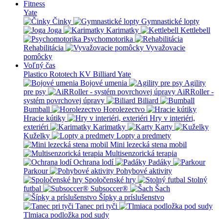
Fitness
Yate
Činky
Gymnastické lopty
Joga
Karimatky
Kettlebell
Psychomotorika
Rehabilitácia
Vyvažovacie
pomôcky
Voľný čas
Plastico Rototech
KV Billiard
Yate
Bojové umenia
Agility
pre psy
AiRRoller -
systém povrchovej úpravy
Biliard
Bumball
Horolezectvo
Hracie kútiky
Hry v interiéri,
exteriéri
Karimatky
Karty
Kuželky
Lopty a predmety
Mini lezecká stena mobil
Multisenzorická terapia
Ochrana lodí
Padáky
Parkour
Pohybové aktivity
Spoločenské hry
Stolný
futbal
Subsoccer®
Šach
Šípky a príslušenstvo
Tanec pri tyči
Tlmiaca podložka pod sudy