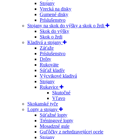
Stojany
Vrecká na disky
Gumené disky
Príslušenstvo
Stojany na skok do výšky a skok o žrdi
Skok do výšky
Skok o žrdi
Kladivá a stojany
Záťaže
Príslušenstvo
Drôty
Rukoväte
Súťaž kladív
Výcvikové kladivá
Stojany
Rukavice
Skutočné
Vľavo
Skokanské tyče
Lopty a stojany
Súťažné lopty
Tréningové lopty
Mosadzné gule
Guľôčky z nehrdzavejúcej ocele
Stojany