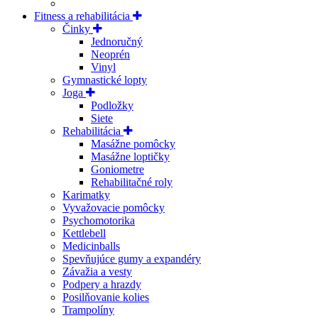
Fitness a rehabilitácia
Činky
Jednoručný
Neoprén
Vinyl
Gymnastické lopty
Joga
Podložky
Siete
Rehabilitácia
Masážne pomôcky
Masážne loptičky
Goniometre
Rehabilitačné roly
Karimatky
Vyvažovacie pomôcky
Psychomotorika
Kettlebell
Medicinballs
Spevňujúce gumy a expandéry
Závažia a vesty
Podpery a hrazdy
Posilňovanie kolies
Trampolíny