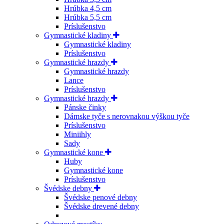
Hrúbka 4,5 cm
Hrúbka 5,5 cm
Príslušenstvo
Gymnastické kladiny
Gymnastické kladiny
Príslušenstvo
Gymnastické hrazdy
Gymnastické hrazdy
Lance
Príslušenstvo
Gymnastické hrazdy
Pánske činky
Dámske tyče s nerovnakou výškou tyče
Príslušenstvo
Miniihly
Sady
Gymnastické kone
Huby
Gymnastické kone
Príslušenstvo
Švédske debny
Švédske penové debny
Švédske drevené debny