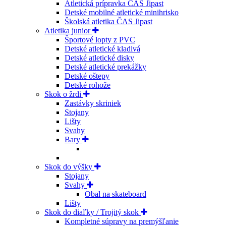
Atletická prípravka ČAS Jipast
Detské mobilné atletické minihrisko
Školská atletika ČAS Jipast
Atletika junior
Športové lopty z PVC
Detské atletické kladivá
Detské atletické disky
Detské atletické prekážky
Detské oštepy
Detské rohože
Skok o žrdi
Zastávky skriniek
Stojany
Lišty
Svahy
Bary
Skok do výšky
Stojany
Svahy
Obal na skateboard
Lišty
Skok do diaľky / Trojitý skok
Kompletné súpravy na premýšľanie