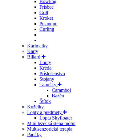
Bowling
Frisbee
Golf
Kroket
Petanque
Curling
Karimatky
Karty
Biliard
Lopty
Kréda
Príslušenstvo
Stojany
Tabuľky
Carambol
Bazén
Štítok
Kuželky
Lopty a predmety
Lopta Skyfloater
Mini lezecká stena mobil
Multisenzorická terapia
Padáky