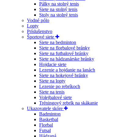
Pálky na stolný tenis
Siete na stolný tenis
Stoly na stolný tenis
Vodné pólo
Lopty
Príslušenstvo
Športové siete
Siete na bedminton
Siete na florbalové bránky
Siete na futbalové bránky
Siete na hádzanárske bránky
Hojdacie siete
Lezenie a hojdanie na lanách
Siete na hokejové bránky
Siete na lopty
Lezenie po rebríkoch
Siete na tenis
Volejbalové siete
Tréningový rebrík na skákanie
Ukazovatele skóre
Badminton
Basketbal
Florbal
Futsal
Hádzaná