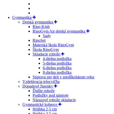
Gymnastika
Detská gymnastika
Rino Kjub
RinoGym Air detská gymnastika
Sady
RinoSet
Materská škola RinoGym
Škola RinoGym
Skladacie rohože
4-dielna podložka
5-dielna podložka
6-dielna podložka
8-dielna podložka
Súprava pre deti v predškolskom veku
Vzdelávacia telocvičňa
Dopadové žinenky
Ďalšie rohože
Podložky pod nástroje
Nárazové rohože skladacie
Gymnastické koberce
Hrúbka 2,5 cm
Hrúbka 3,5 cm