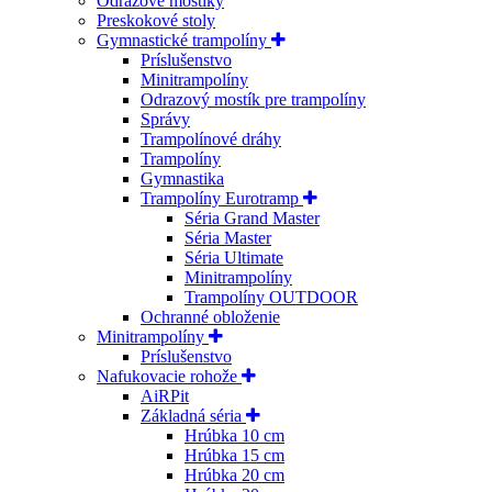
Odrazové mostíky
Preskokové stoly
Gymnastické trampolíny
Príslušenstvo
Minitrampolíny
Odrazový mostík pre trampolíny
Správy
Trampolínové dráhy
Trampolíny
Gymnastika
Trampolíny Eurotramp
Séria Grand Master
Séria Master
Séria Ultimate
Minitrampolíny
Trampolíny OUTDOOR
Ochranné obloženie
Minitrampolíny
Príslušenstvo
Nafukovacie rohože
AiRPit
Základná séria
Hrúbka 10 cm
Hrúbka 15 cm
Hrúbka 20 cm