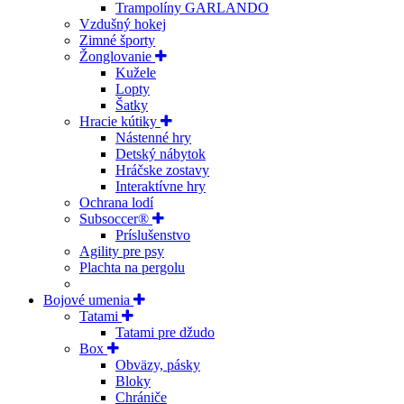
Trampolíny GARLANDO
Vzdušný hokej
Zimné športy
Žonglovanie
Kužele
Lopty
Šatky
Hracie kútiky
Nástenné hry
Detský nábytok
Hráčske zostavy
Interaktívne hry
Ochrana lodí
Subsoccer®
Príslušenstvo
Agility pre psy
Plachta na pergolu
Bojové umenia
Tatami
Tatami pre džudo
Box
Obväzy, pásky
Bloky
Chrániče