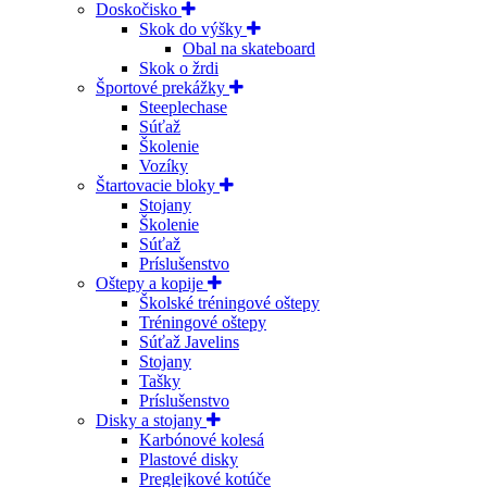
Doskočisko
Skok do výšky
Obal na skateboard
Skok o žrdi
Športové prekážky
Steeplechase
Súťaž
Školenie
Vozíky
Štartovacie bloky
Stojany
Školenie
Súťaž
Príslušenstvo
Oštepy a kopije
Školské tréningové oštepy
Tréningové oštepy
Súťaž Javelins
Stojany
Tašky
Príslušenstvo
Disky a stojany
Karbónové kolesá
Plastové disky
Preglejkové kotúče