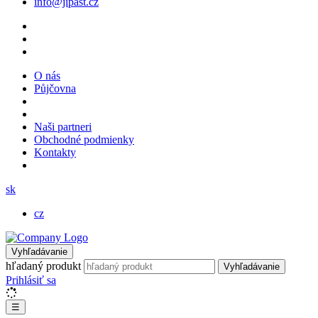
info@jipast.cz
O nás
Půjčovna
Naši partneri
Obchodné podmienky
Kontakty
sk
cz
Vyhľadávanie
hľadaný produkt
Vyhľadávanie
Prihlásiť sa
☰