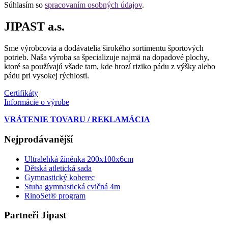
Súhlasím so
spracovaním osobných údajov
.
JIPAST a.s.
Sme výrobcovia a dodávatelia širokého sortimentu športových
potrieb. Naša výroba sa špecializuje najmä na dopadové plochy,
ktoré sa používajú všade tam, kde hrozí riziko pádu z výšky alebo
pádu pri vysokej rýchlosti.
Certifikáty
Informácie o výrobe
VRÁTENIE TOVARU / REKLAMÁCIA
Nejprodávanější
Ultralehká žíněnka 200x100x6cm
Dětská atletická sada
Gymnastický koberec
Stuha gymnastická cvičná 4m
RinoSet® program
Partneři Jipast