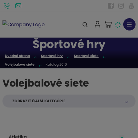
☰
V
y
Športové hry
h
ľ
Úvodná strana
Športové hry
Športové siete
a
Volejbalové siete
Katalog 2016
d
á
Volejbalové siete
v
a
n
ZOBRAZIŤ ĎALŠÍ KATEGÓRIE
i
e
Atletika