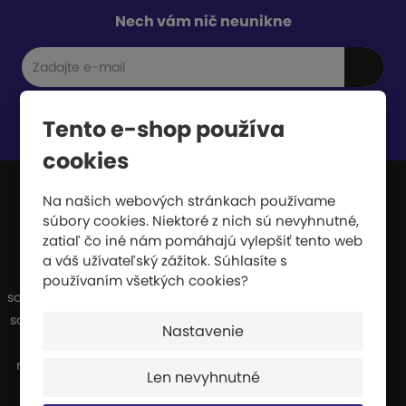
Nech vám nič neunikne
Tento e-shop používa
Súhlasím so
spracovaním osobných údajov
.
cookies
Na našich webových stránkach používame
súbory cookies. Niektoré z nich sú nevyhnutné,
JIPAST a.s.
zatiaľ čo iné nám pomáhajú vylepšiť tento web
a váš užívateľský zážitok. Súhlasíte s
Sme výrobcovia a dodávatelia širokého
používaním všetkých cookies?
sortimentu športových potrieb. Naša výroba
sa špecializuje najmä na dopadové plochy,
Nastavenie
ktoré sa používajú všade tam, kde hrozí
riziko pádu z výšky alebo pádu pri vysokej
Len nevyhnutné
rýchlosti.