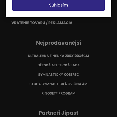
Súhlasím
Certifikáty
Informácie o výrobe
VRÁTENIE TOVARU / REKLAMÁCIA
Nejprodávanější
ULTRALEHKÁ ŽÍNĚNKA 200X100X6CM
DĚTSKÁ ATLETICKÁ SADA
GYMNASTICKÝ KOBEREC
STUHA GYMNASTICKÁ CVIČNÁ 4M
RINOSET® PROGRAM
Partneři Jipast