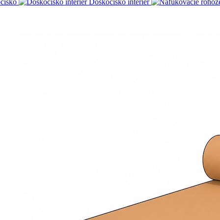
čisko
Doskočisko interiér