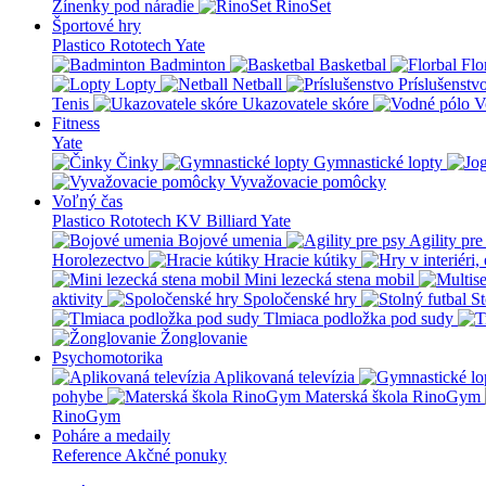
Žínenky pod náradie
RinoSet
Športové hry
Plastico Rototech
Yate
Badminton
Basketbal
Flo
Lopty
Netball
Príslušenstv
Tenis
Ukazovatele skóre
V
Fitness
Yate
Činky
Gymnastické lopty
Vyvažovacie pomôcky
Voľný čas
Plastico Rototech
KV Billiard
Yate
Bojové umenia
Agility pre
Horolezectvo
Hracie kútiky
Mini lezecká stena mobil
aktivity
Spoločenské hry
St
Tlmiaca podložka pod sudy
Žonglovanie
Psychomotorika
Aplikovaná televízia
pohybe
Materská škola RinoGym
RinoGym
Poháre a medaily
Reference
Akčné ponuky