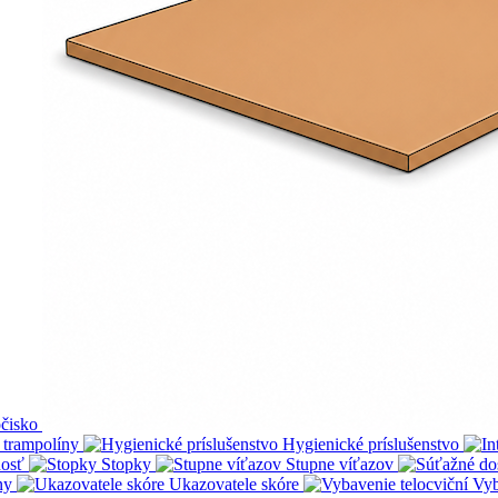
čisko
 trampolíny
Hygienické príslušenstvo
osť
Stopky
Stupne víťazov
ny
Ukazovatele skóre
Vyb