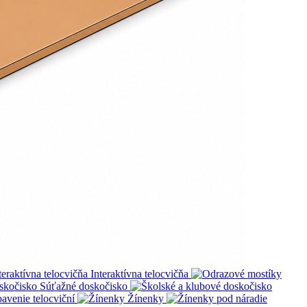
Interaktívna telocvičňa
Súťažné doskočisko
avenie telocviční
Žínenky