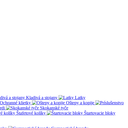
Kladivá a stojany
Latky
Ochranné klietky
Oštepy a kopije
rdi
Skokanské tyče
Štafetové kolíky
Štartovacie bloky