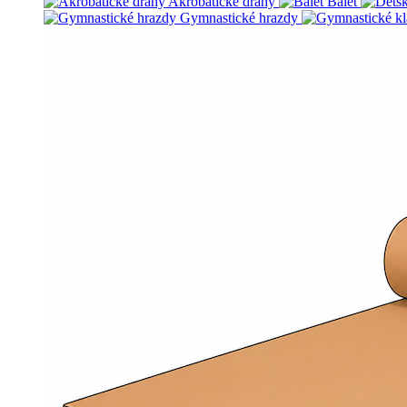
Akrobatické dráhy
Balet
Gymnastické hrazdy