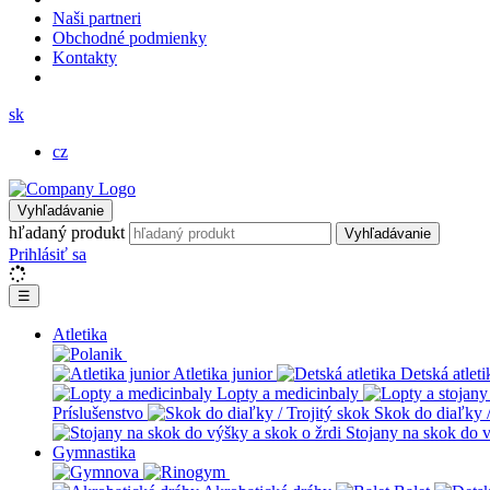
Naši partneri
Obchodné podmienky
Kontakty
sk
cz
Vyhľadávanie
hľadaný produkt
Vyhľadávanie
Prihlásiť sa
☰
Atletika
Atletika junior
Detská atleti
Lopty a medicinbaly
Príslušenstvo
Skok do diaľky /
Stojany na skok do v
Gymnastika