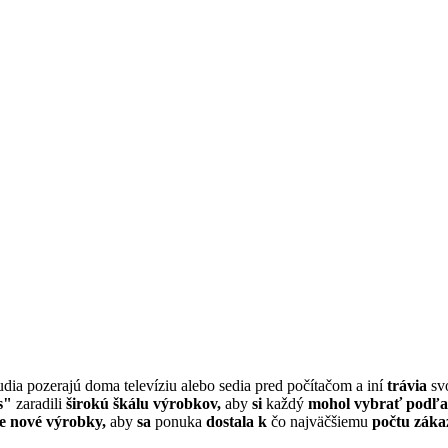
dia pozerajú doma televíziu alebo sedia pred počítačom a iní
trávia
sv
s"
zaradili
širokú škálu výrobkov,
aby
si
každý
mohol vybrať podľa 
e nové výrobky,
aby
sa
ponuka
dostala k
čo najväčšiemu
počtu záka