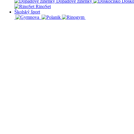
Dopadové žinenky
Dosko
RinoSet
Školský šport