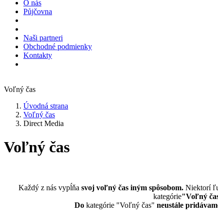
O nás
Půjčovna
Naši partneri
Obchodné podmienky
Kontakty
Voľný čas
Úvodná strana
Voľný čas
Direct Media
Voľný čas
Každý z nás vypĺňa
svoj voľný čas
iným spôsobom.
Niektorí ľu
kategórie
"Voľný ča
Do
kategórie "Voľný čas"
neustále pridávam