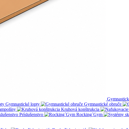
Gymnastick
Gymnastické lopty
Gymnastické obruče
ampolíny
Kruhová konštrukcia
Príslušenstvo
Rocking´Gym