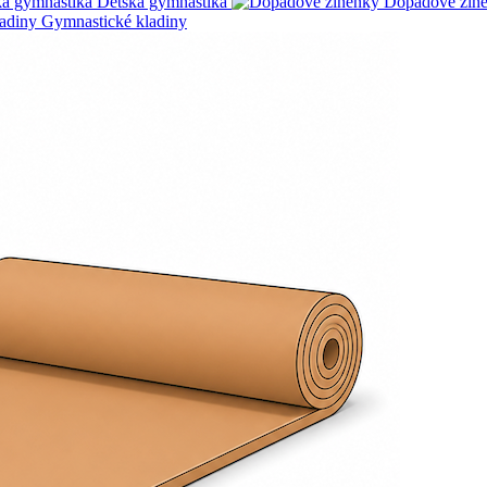
Detská gymnastika
Dopadové žin
Gymnastické kladiny