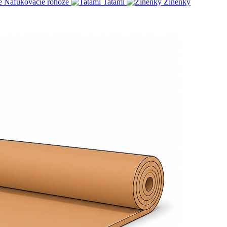
Nafukovacie rohože
Tatami
Žínenky