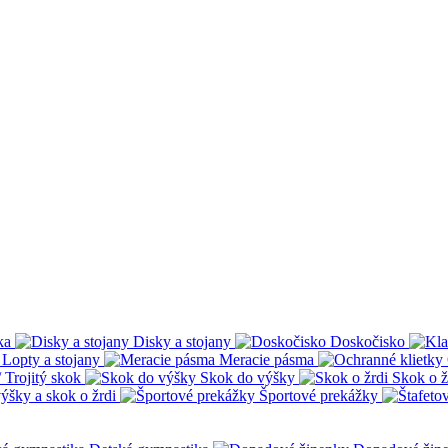
ka
Disky a stojany
Doskočisko
Lopty a stojany
Meracie pásma
 Trojitý skok
Skok do výšky
Skok o ž
ýšky a skok o žrdi
Športové prekážky