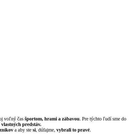
oj voľný čas
športom, hrami a zábavou
. Pre týchto ľudí sme do
vlastných predstáv.
zníkov
a aby ste
si
, dúfajme,
vybrali to pravé
.