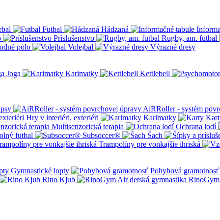
rbal
Futbal
Hádzaná
Informa
o
Príslušenstvo
Rugby, am. futbal
odné pólo
Volejbal
Výrazné dresy
Joga
Karimatky
Kettlebell
 psy
AiRRoller - systém povr
Hry v interiéri, exteriéri
Karimatky
Kart
Multisenzorická terapia
Ochrana lodí
olný futbal
Subsoccer®
Šach
Trampolíny pre vonkajšie ihriská
Gymnastické lopty
Pohybová gramotnosť
Rino Kjub
RinoGym 