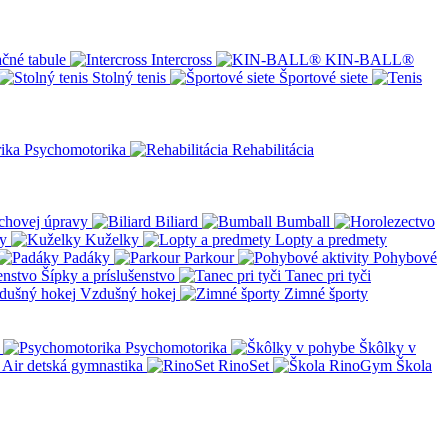
čné tabule
Intercross
KIN-BALL®
Stolný tenis
Športové siete
Psychomotorika
Rehabilitácia
chovej úpravy
Biliard
Bumball
y
Kuželky
Lopty a predmety
Padáky
Parkour
Pohybové
Šípky a príslušenstvo
Tanec pri tyči
Vzdušný hokej
Zimné športy
Psychomotorika
Škôlky v
Air detská gymnastika
RinoSet
Škola