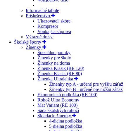
Informačné tabule
Príslušenstvo
Ukazovateľ skóre
Kompresor
Vonkajšia súprava
Výrazné dresy
Školské športy
Žínenky
Špeciálne ponuky
Žinenky pre školy
Žinenky na doma
Žinenka Klasik (RE 120)
Žinenka Klasik (RE 80)
Žinenka Ultralahka
Žínenky typ A - určené pre vyššiu záťaž
Žínenky typ B - určené pre nižšiu záťaž
Ekonomická podložka (RE 100)
Rohož Ultra Economy
Mat Variant (RE 100)
Sada školských rohoží
Skladacie žinenky
4-dielna podložka
5-dielna podložka