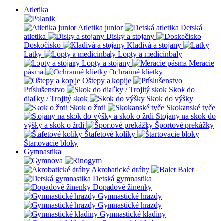
Atletika
Atletika junior
Detská
atletika
Disky a stojany
Doskočisko
Kladivá a stojany
Latky
Lopty a medicinbaly
Lopty a stojany
Meracie
pásma
Ochranné klietky
Oštepy a kopije
Príslušenstvo
Skok do
diaľky / Trojitý skok
Skok do výšky
Skok o žrdi
Skokanské tyče
Stojany na skok do
výšky a skok o žrdi
Športové prekážky
Štafetové kolíky
Štartovacie bloky
Gymnastika
Akrobatické dráhy
Balet
Detská gymnastika
Dopadové žinenky
Gymnastické hrazdy
Gymnastické hrazdy
Gymnastické kladiny