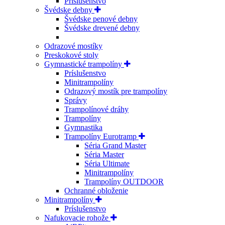
Príslušenstvo
Švédske debny
Švédske penové debny
Švédske drevené debny
Odrazové mostíky
Preskokové stoly
Gymnastické trampolíny
Príslušenstvo
Minitrampolíny
Odrazový mostík pre trampolíny
Správy
Trampolínové dráhy
Trampolíny
Gymnastika
Trampolíny Eurotramp
Séria Grand Master
Séria Master
Séria Ultimate
Minitrampolíny
Trampolíny OUTDOOR
Ochranné obloženie
Minitrampolíny
Príslušenstvo
Nafukovacie rohože