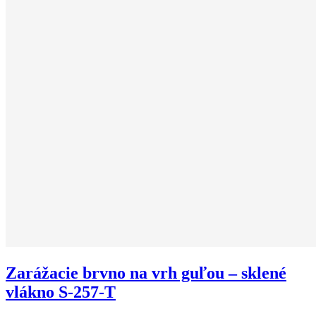
Zarážacie brvno na vrh guľou – sklené
vlákno S-257-T