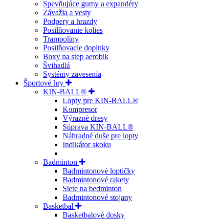
Spevňujúce gumy a expandéry
Závažia a vesty
Podpery a hrazdy
Posilňovanie kolies
Trampolíny
Posilňovacie doplnky
Boxy na step aerobik
Švihadlá
Systémy zavesenia
Športové hry
KIN-BALL®
Lopty pre KIN-BALL®
Kompresor
Výrazné dresy
Súprava KIN-BALL®
Náhradné duše pre lopty
Indikátor skoku
Badminton
Badmintonové loptičky
Badmintonové rakety
Siete na bedminton
Badmintonové stojany
Basketbal
Basketbalové dosky