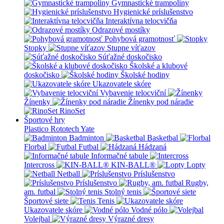
Gymnastické trampolíny
Hygienické príslušenstvo
Interaktívna telocvičňa
Odrazové mostíky
Pohybová gramotnosť
Stopky
Stupne víťazov
Súťažné doskočisko
Školské a klubové
doskočisko
Školské hodiny
Ukazovatele skóre
Vybavenie telocviční
Žínenky
Žínenky pod náradie
RinoSet
Športové hry
Plastico Rototech
Yate
Badminton
Basketbal
Florbal
Futbal
Hádzaná
Informačné tabule
Intercross
KIN-BALL®
Lopty
Netball
Príslušenstvo
Príslušenstvo
Rugby,
am. futbal
Stolný tenis
Športové siete
Tenis
Ukazovatele skóre
Vodné pólo
Volejbal
Výrazné dresy