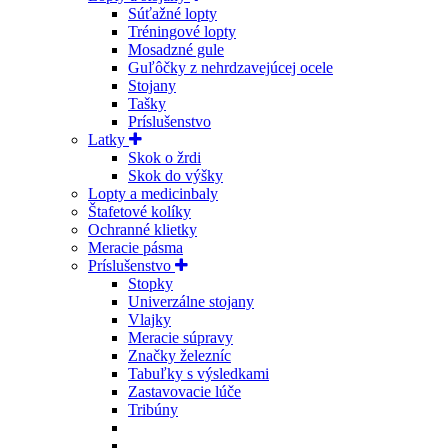
Súťažné lopty
Tréningové lopty
Mosadzné gule
Guľôčky z nehrdzavejúcej ocele
Stojany
Tašky
Príslušenstvo
Latky
Skok o žrdi
Skok do výšky
Lopty a medicinbaly
Štafetové kolíky
Ochranné klietky
Meracie pásma
Príslušenstvo
Stopky
Univerzálne stojany
Vlajky
Meracie súpravy
Značky železníc
Tabuľky s výsledkami
Zastavovacie lúče
Tribúny