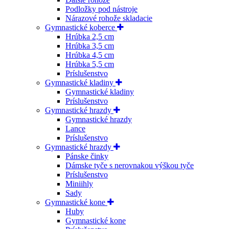
Podložky pod nástroje
Nárazové rohože skladacie
Gymnastické koberce
Hrúbka 2,5 cm
Hrúbka 3,5 cm
Hrúbka 4,5 cm
Hrúbka 5,5 cm
Príslušenstvo
Gymnastické kladiny
Gymnastické kladiny
Príslušenstvo
Gymnastické hrazdy
Gymnastické hrazdy
Lance
Príslušenstvo
Gymnastické hrazdy
Pánske činky
Dámske tyče s nerovnakou výškou tyče
Príslušenstvo
Miniihly
Sady
Gymnastické kone
Huby
Gymnastické kone