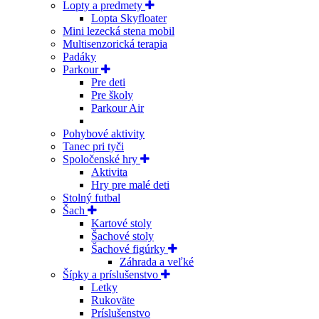
Lopty a predmety
Lopta Skyfloater
Mini lezecká stena mobil
Multisenzorická terapia
Padáky
Parkour
Pre deti
Pre školy
Parkour Air
Pohybové aktivity
Tanec pri tyči
Spoločenské hry
Aktivita
Hry pre malé deti
Stolný futbal
Šach
Kartové stoly
Šachové stoly
Šachové figúrky
Záhrada a veľké
Šípky a príslušenstvo
Letky
Rukoväte
Príslušenstvo