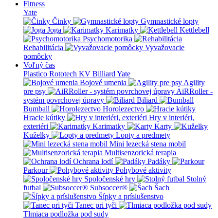
Fitness
Yate
Činky
Gymnastické lopty
Joga
Karimatky
Kettlebell
Psychomotorika
Rehabilitácia
Vyvažovacie
pomôcky
Voľný čas
Plastico Rototech
KV Billiard
Yate
Bojové umenia
Agility
pre psy
AiRRoller -
systém povrchovej úpravy
Biliard
Bumball
Horolezectvo
Hracie kútiky
Hry v interiéri,
exteriéri
Karimatky
Karty
Kuželky
Lopty a predmety
Mini lezecká stena mobil
Multisenzorická terapia
Ochrana lodí
Padáky
Parkour
Pohybové aktivity
Spoločenské hry
Stolný
futbal
Subsoccer®
Šach
Šípky a príslušenstvo
Tanec pri tyči
Tlmiaca podložka pod sudy