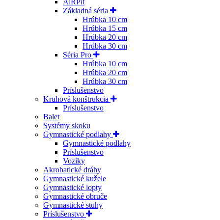
AiRPit
Základná séria
Hrúbka 10 cm
Hrúbka 15 cm
Hrúbka 20 cm
Hrúbka 30 cm
Séria Pro
Hrúbka 10 cm
Hrúbka 20 cm
Hrúbka 30 cm
Príslušenstvo
Kruhová konštrukcia
Príslušenstvo
Balet
Systémy skoku
Gymnastické podlahy
Gymnastické podlahy
Príslušenstvo
Vozíky
Akrobatické dráhy
Gymnastické kužele
Gymnastické lopty
Gymnastické obruče
Gymnastické stuhy
Príslušenstvo