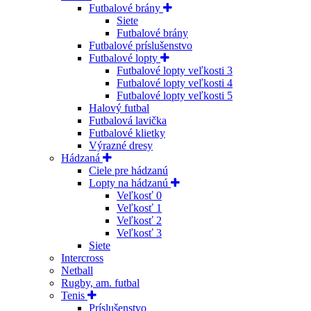
Futbalové brány
Siete
Futbalové brány
Futbalové príslušenstvo
Futbalové lopty
Futbalové lopty veľkosti 3
Futbalové lopty veľkosti 4
Futbalové lopty veľkosti 5
Halový futbal
Futbalová lavička
Futbalové klietky
Výrazné dresy
Hádzaná
Ciele pre hádzanú
Lopty na hádzanú
Veľkosť 0
Veľkosť 1
Veľkosť 2
Veľkosť 3
Siete
Intercross
Netball
Rugby, am. futbal
Tenis
Príslušenstvo