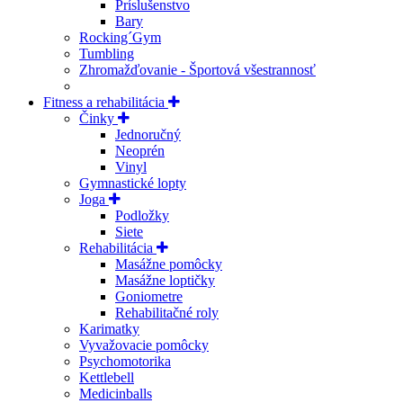
Príslušenstvo
Bary
Rocking´Gym
Tumbling
Zhromažďovanie - Športová všestrannosť
Fitness a rehabilitácia
Činky
Jednoručný
Neoprén
Vinyl
Gymnastické lopty
Joga
Podložky
Siete
Rehabilitácia
Masážne pomôcky
Masážne loptičky
Goniometre
Rehabilitačné roly
Karimatky
Vyvažovacie pomôcky
Psychomotorika
Kettlebell
Medicinballs