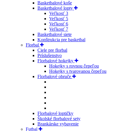
Basketbalové koše
Basketbalové lopty
Veľkosť 3
Veľkosť 5
Veľkosť 6
Veľkosť 7
Basketbalové siete
Konštrukcia pre basketbal
Florbal
Ciele pre florbal
Príslušenstvo
Florbalové hokejky
Hokejky s rovnou čepeľou
Hokejky s tvarovanou čepeľou
Florbalové obruče
Florbalové loptičky
Školské florbalové sety
Brankárske vybavenie
Futbal