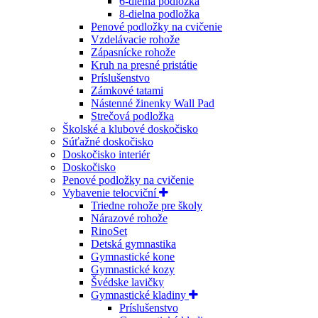
6-dielna podložka
8-dielna podložka
Penové podložky na cvičenie
Vzdelávacie rohože
Zápasnícke rohože
Kruh na presné pristátie
Príslušenstvo
Zámkové tatami
Nástenné žinenky Wall Pad
Strečová podložka
Školské a klubové doskočisko
Súťažné doskočisko
Doskočisko interiér
Doskočisko
Penové podložky na cvičenie
Vybavenie telocviční
Triedne rohože pre školy
Nárazové rohože
RinoSet
Detská gymnastika
Gymnastické kone
Gymnastické kozy
Švédske lavičky
Gymnastické kladiny
Príslušenstvo