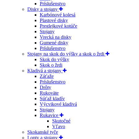
Príslušenstvo
Disky a stojany
Karbónové kolesá
Plastové disky
Preglejkové kotúče
Stojany
Vrecká na disky
Gumené disky
Príslušenstvo
Stojany na skok do výšky a skok o žrdi
Skok do výšky
Skok o žrdi
Kladivá a stojany
Záťaže
Príslušenstvo
Drôty
Rukoväte
Súťaž kladív
Výcvikové kladivá
Stojany
Rukavice
Skutočné
Vľavo
Skokanské tyče
Lopty a stojany