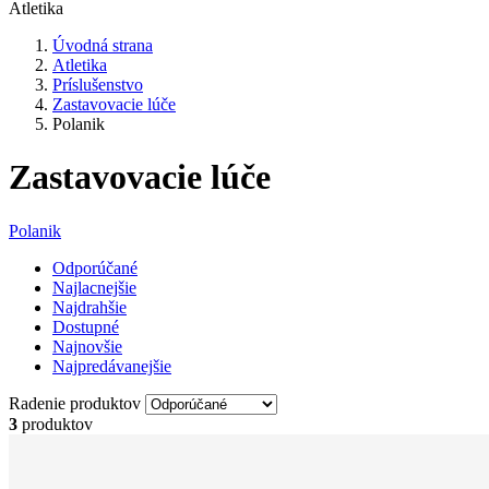
Atletika
Úvodná strana
Atletika
Príslušenstvo
Zastavovacie lúče
Polanik
Zastavovacie lúče
Polanik
Odporúčané
Najlacnejšie
Najdrahšie
Dostupné
Najnovšie
Najpredávanejšie
Radenie produktov
3
produktov