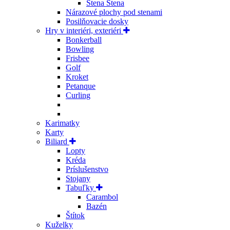
Stena Stena
Nárazové plochy pod stenami
Posilňovacie dosky
Hry v interiéri, exteriéri
Bonkerball
Bowling
Frisbee
Golf
Kroket
Petanque
Curling
Karimatky
Karty
Biliard
Lopty
Kréda
Príslušenstvo
Stojany
Tabuľky
Carambol
Bazén
Štítok
Kuželky