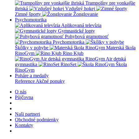
Trampolíny pre vonkajšie
ihriská
Vzdušný hokej
Zimné športy
Žonglovanie
Psychomotorika
Aplikovaná televízia
Gymnastické lopty
Pohybová gramotnosť
Psychomotorika
Škôlky v pohybe
Materská škola
RinoGym
Rino Kjub
RinoGym Air detská
gymnastika
RinoSet
Škola
RinoGym
Poháre a medaily
Reference
Akčné ponuky
O nás
Půjčovna
Naši partneri
Obchodné podmienky
Kontakty