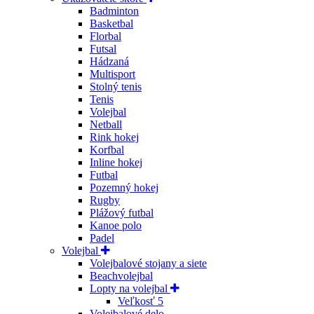
Badminton
Basketbal
Florbal
Futsal
Hádzaná
Multisport
Stolný tenis
Tenis
Volejbal
Netball
Rink hokej
Korfbal
Inline hokej
Futbal
Pozemný hokej
Rugby
Plážový futbal
Kanoe polo
Padel
Volejbal
Volejbalové stojany a siete
Beachvolejbal
Lopty na volejbal
Veľkosť 5
Volejbalové delo