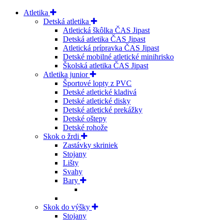
Atletika
Detská atletika
Atletická škôlka ČAS Jipast
Detská atletika ČAS Jipast
Atletická prípravka ČAS Jipast
Detské mobilné atletické minihrisko
Školská atletika ČAS Jipast
Atletika junior
Športové lopty z PVC
Detské atletické kladivá
Detské atletické disky
Detské atletické prekážky
Detské oštepy
Detské rohože
Skok o žrdi
Zastávky skriniek
Stojany
Lišty
Svahy
Bary
Skok do výšky
Stojany