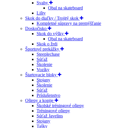
Svahy
Obal na skateboard
Lišty
Skok do diaľky / Trojitý skok
Kompletné súpravy na premýšľanie
Doskočisko
Skok do výšky
Obal na skateboard
Skok o žrdi
Športové prekážky
Steeplechase
Súťaž
Školenie
Vozíky
Štartovacie bloky
Stojany
Školenie
Súťaž
Príslušenstvo
Oštepy a kopije
Školské tréningové oštepy
Tréningové oštepy
Súťaž Javelins
Stojany
Tašky