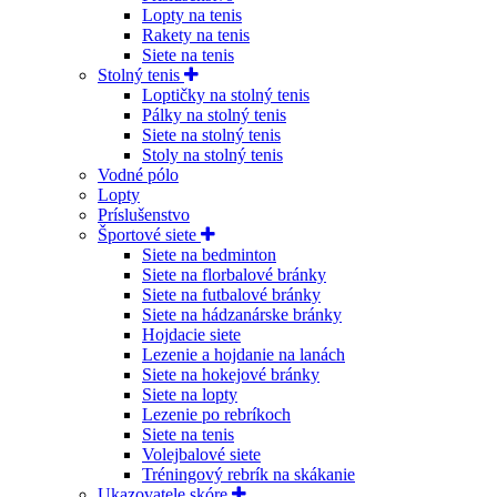
Lopty na tenis
Rakety na tenis
Siete na tenis
Stolný tenis
Loptičky na stolný tenis
Pálky na stolný tenis
Siete na stolný tenis
Stoly na stolný tenis
Vodné pólo
Lopty
Príslušenstvo
Športové siete
Siete na bedminton
Siete na florbalové bránky
Siete na futbalové bránky
Siete na hádzanárske bránky
Hojdacie siete
Lezenie a hojdanie na lanách
Siete na hokejové bránky
Siete na lopty
Lezenie po rebríkoch
Siete na tenis
Volejbalové siete
Tréningový rebrík na skákanie
Ukazovatele skóre