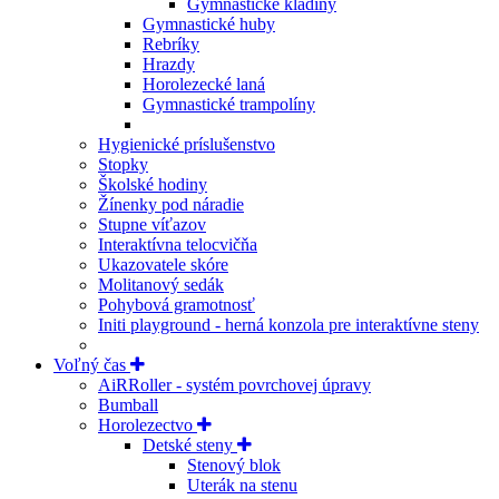
Gymnastické kladiny
Gymnastické huby
Rebríky
Hrazdy
Horolezecké laná
Gymnastické trampolíny
Hygienické príslušenstvo
Stopky
Školské hodiny
Žínenky pod náradie
Stupne víťazov
Interaktívna telocvičňa
Ukazovatele skóre
Molitanový sedák
Pohybová gramotnosť
Initi playground - herná konzola pre interaktívne steny
Voľný čas
AiRRoller - systém povrchovej úpravy
Bumball
Horolezectvo
Detské steny
Stenový blok
Uterák na stenu