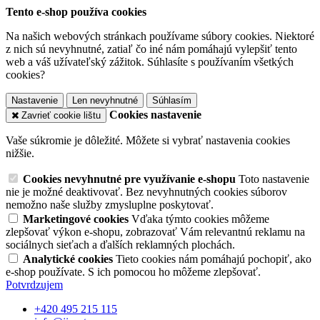
Tento e-shop používa cookies
Na našich webových stránkach používame súbory cookies. Niektoré
z nich sú nevyhnutné, zatiaľ čo iné nám pomáhajú vylepšiť tento
web a váš užívateľský zážitok. Súhlasíte s používaním všetkých
cookies?
Nastavenie
Len nevyhnutné
Súhlasím
Cookies nastavenie
Zavrieť cookie lištu
Vaše súkromie je dôležité. Môžete si vybrať nastavenia cookies
nižšie.
Cookies nevyhnutné pre využívanie e-shopu
Toto nastavenie
nie je možné deaktivovať. Bez nevyhnutných cookies súborov
nemožno naše služby zmysluplne poskytovať.
Marketingové cookies
Vďaka týmto cookies môžeme
zlepšovať výkon e-shopu, zobrazovať Vám relevantnú reklamu na
sociálnych sieťach a ďalších reklamných plochách.
Analytické cookies
Tieto cookies nám pomáhajú pochopiť, ako
e-shop používate. S ich pomocou ho môžeme zlepšovať.
Potvrdzujem
+420 495 215 115