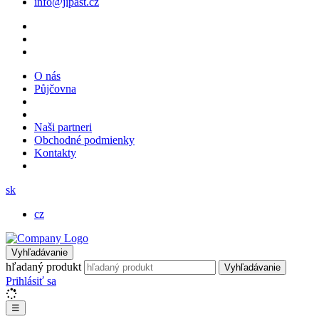
info@jipast.cz
O nás
Půjčovna
Naši partneri
Obchodné podmienky
Kontakty
sk
cz
Vyhľadávanie
hľadaný produkt
Vyhľadávanie
Prihlásiť sa
☰