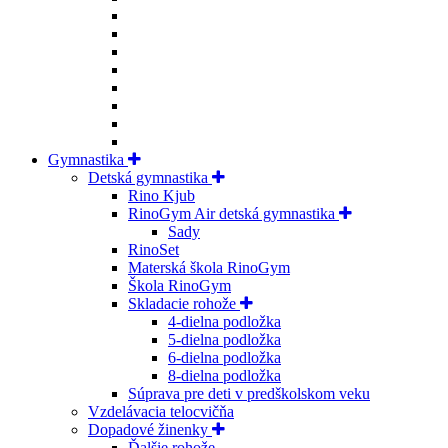
Gymnastika
Detská gymnastika
Rino Kjub
RinoGym Air detská gymnastika
Sady
RinoSet
Materská škola RinoGym
Škola RinoGym
Skladacie rohože
4-dielna podložka
5-dielna podložka
6-dielna podložka
8-dielna podložka
Súprava pre deti v predškolskom veku
Vzdelávacia telocvičňa
Dopadové žinenky
Ďalšie rohože