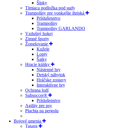
Šípky
Tlmiaca podložka pod sudy
Trampolíny pre vonkajšie ihriská
Príslušenstvo
Trampolíny
Trampolíny GARLANDO
Vzdušný hokej
Zimné športy
Žonglovanie
Kužele
Lopty
Šatky
Hracie kútiky
Nástenné hry
Detský nábytok
Hráčske zostavy
Interaktívne hry
Ochrana lodí
Subsoccer®
Príslušenstvo
Agility pre psy
Plachta na pergolu
Bojové umenia
Tatami