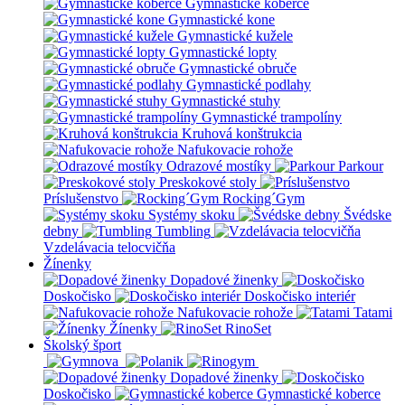
Gymnastické koberce
Gymnastické kone
Gymnastické kužele
Gymnastické lopty
Gymnastické obruče
Gymnastické podlahy
Gymnastické stuhy
Gymnastické trampolíny
Kruhová konštrukcia
Nafukovacie rohože
Odrazové mostíky
Parkour
Preskokové stoly
Príslušenstvo
Rocking´Gym
Systémy skoku
Švédske
debny
Tumbling
Vzdelávacia telocvičňa
Žínenky
Dopadové žinenky
Doskočisko
Doskočisko interiér
Nafukovacie rohože
Tatami
Žínenky
RinoSet
Školský šport
Dopadové žinenky
Doskočisko
Gymnastické koberce